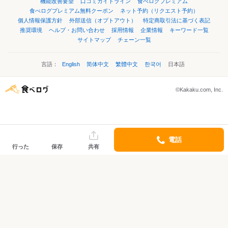
機能改善要望
口コミガイドライン
食べログプレミアム
食べログプレミアム無料クーポン
ネット予約（リクエスト予約）
個人情報保護方針
外部送信（オプトアウト）
特定商取引法に基づく表記
推奨環境
ヘルプ・お問い合わせ
採用情報
企業情報
キーワード一覧
サイトマップ
チェーン一覧
言語：
English
简体中文
繁體中文
한국어
日本語
©Kakaku.com, Inc.
電話
行った
保存
共有