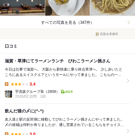
すべての写真を見る（347件）
広告を非表示
口コミ
滋賀・草津にてラーメンランチ びわこラーメン挑さん
今日は仕事で滋賀へ。 大阪から新快速に乗り終点草津へ。 少し歩いたと
ころにあるエイスクエアというモールにやって来ました。 こちらの一階
にある大きなガラス張りのびわこラーメン挑...
3.4
Lunch:
芋洗坂グループ長
（2808）
2026/02 訪問
1回
飲んだ後の〆に(^-^)
友人達と駅の反対側に移動してびわこラーメン挑さんにやって来ました。
〆の候補は何軒か有りましたが、通し営業されているこちらをチョイスし
ました。 お店は広く清潔感が有り良い感じで...
3.0