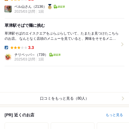
Lunch:
ベル山さん
（2136）
2025/03 訪問
1回
草津駅そばで麺に挑む
草津駅そばのエイスクエアをぶらぶらしていて、たまたま見つけたこちら
のお店。 なんとなく店頭のメニューを見ていると、興味をそそるメニュ
ー発見。 そのビジュアルとトッピングに惹...
3.3
Dinner:
チリペッパ～
（739）
2025/03 訪問
1回
口コミをもっと見る（80人）
[PR] 近くのお店
もっと見る