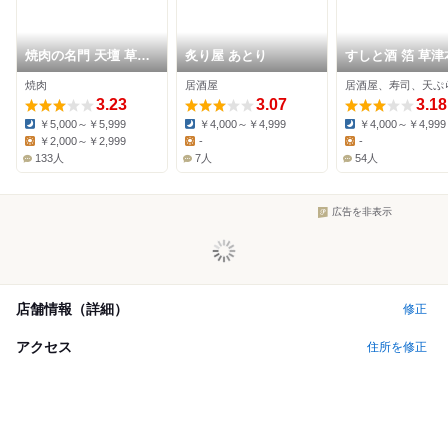
焼肉の名門 天壇 草津
炙り屋 あとり
すしと酒 箔 草津
店
焼肉
居酒屋
居酒屋、寿司、天ぷ
3.23
3.07
3.18
￥5,000～￥5,999
￥4,000～￥4,999
￥4,000～￥4,999
Dinner:
Dinner:
Dinner:
￥2,000～￥2,999
-
-
Lunch:
Lunch:
Lunch:
133人
7人
54人
広告を非表示
店舗情報（詳細）
修正
アクセス
住所を修正