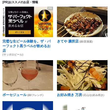
[PR]おススメのお店・情報
PR
完璧な生ビール体験を。ザ・パ
きてや 膳所店
(錦/居酒屋)
ーフェクト黒ラベルが飲めるお
店
(サッポロビール)
ボーセジュール
お好み焼き 万房
(錦/フレンチ)
(石山/お好み焼き)