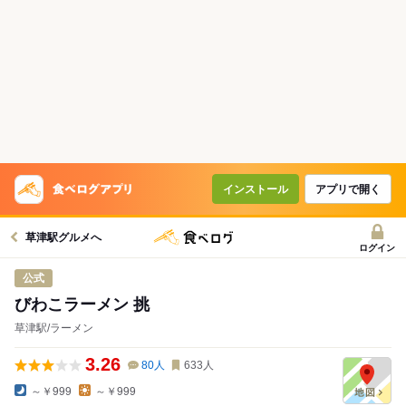
インストール
アプリで開く
草津駅グルメへ
ログイン
公式
びわこラーメン 挑
草津駅/ラーメン
3.26
80
人
633
人
～￥999
～￥999