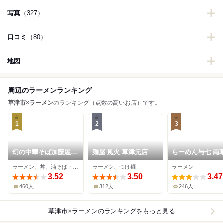
写真
（327）
口コミ
（80）
地図
周辺のラーメンランキング
草津市
×
ラーメン
のランキング（点数の高いお店）です。
1
2
3
幻の中華そば加藤屋
麺屋 風火 草津元店
らーめん与七 南
にぼ次朗
店
ラーメン、丼、油そば・まぜそば
ラーメン、つけ麺
ラーメン
3.52
3.50
3.47
460人
312人
246人
草津市×ラーメン
のランキングをもっと見る