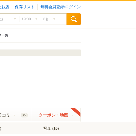
たお店
保存リスト
無料会員登録/ログイン
ス一覧
口コミ
クーポン・地図
75
)
写真
(
)
16