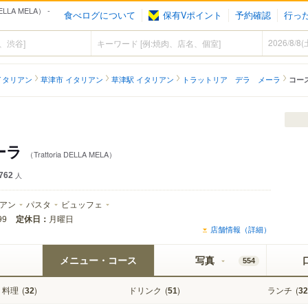
LA MELA） -
食べログについて
保有Vポイント
予約確認
行っ
イタリアン
草津市 イタリアン
草津駅 イタリアン
トラットリア デラ メーラ
コー
ーラ
（Trattoria DELLA MELA）
762
人
アン
パスタ
ビュッフェ
定休日：
月曜日
99
店舗情報（詳細）
メニュー・コース
写真
554
料理
(
)
ドリンク
(
)
ランチ
(
32
51
32