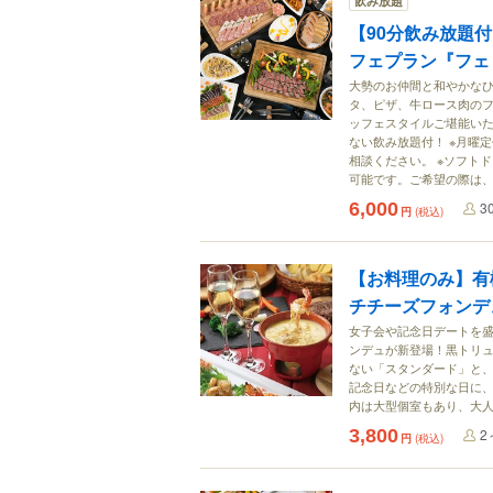
飲み放題
【90分飲み放題
フェプラン『フェ
大勢のお仲間と和やかな
タ、ピザ、牛ロース肉のフ
ッフェスタイルご堪能い
ない飲み放題付！ ※月曜
相談ください。 ※ソフトド
可能です。ご希望の際は
6,000
3
円
(税込)
【お料理のみ】有
チチーズフォンデ
女子会や記念日デートを盛
ンデュが新登場！黒トリ
ない「スタンダード」と
記念日などの特別な日に、
内は大型個室もあり、大
3,800
2
円
(税込)