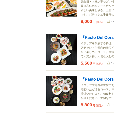
記念日・お祝い事など、
香り高いポルチーニ茸な
ずしい美味しさを、上質イ
キや、パティシエ手作りの
8,000
4
円
(税込)
『Pasto Del Cors
イタリアを代表する料理
アテッレ・牛頬肉の赤ワイ
ルに楽しめるコース。食
で大変お得。大切な人と
5,500
1
円
(税込)
『Pasto Del Cors
イタリア大定番の食材で
堪能いただけるコース。
提供いたします。旬食材
がりください。大切なパ
8,800
1
円
(税込)