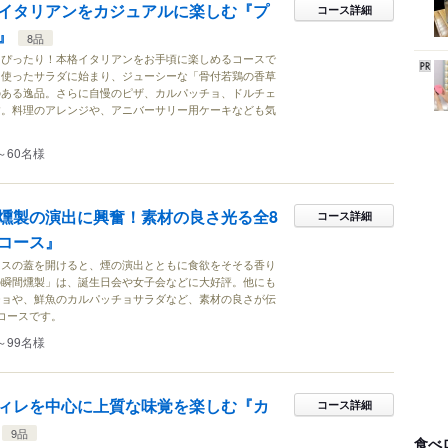
イタリアンをカジュアルに楽しむ『プ
コース詳細
』
8品
にぴったり！本格イタリアンをお手頃に楽しめるコースで
を使ったサラダに始まり、ジューシーな「骨付若鶏の香草
のある逸品。さらに自慢のピザ、カルパッチョ、ドルチェ
す。料理のアレンジや、アニバーサリー用ケーキなども気
～60名様
燻製の演出に興奮！素材の良さ光る全8
コース詳細
コース』
ラスの蓋を開けると、煙の演出とともに食欲をそそる香り
の瞬間燻製」は、誕生日会や女子会などに大好評。他にも
チョや、鮮魚のカルパッチョサラダなど、素材の良さが伝
コースです。
～99名様
ィレを中心に上質な味覚を楽しむ『カ
コース詳細
9品
食べ