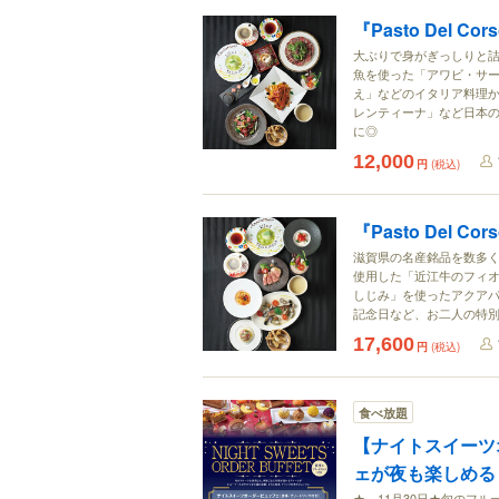
『Pasto Del Cors
大ぶりで身がぎっしりと
魚を使った「アワビ・サ
え」などのイタリア料理
レンティーナ」など日本
に◎
12,000
円
(税込)
『Pasto Del Cor
滋賀県の名産銘品を数多
使用した「近江牛のフィ
しじみ」を使ったアクア
記念日など、お二人の特
17,600
円
(税込)
食べ放題
【ナイトスイーツ
ェが夜も楽しめる
★～11月30日★旬のフル