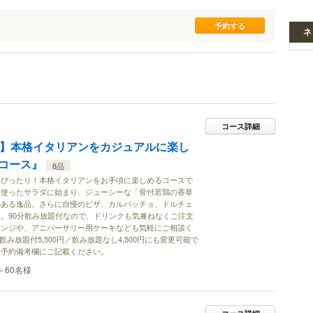
ネ
コース詳細
付】本格イタリアンをカジュアルに楽し
コース』
8品
にぴったり！本格イタリアンをお手頃に楽しめるコースで
を使ったサラダに始まり、ジューシーな「骨付若鶏の香草
のある逸品。さらに自慢のピザ、カルパッチョ、ドルチェ
。90分飲み放題付なので、ドリンクも気兼ねなくご注文
レンジや、アニバーサリー用ケーキなども気軽にご相談く
飲み放題付5,500円／飲み放題なし4,500円にも変更可能で
ト予約備考欄にご記載ください。
～60名様