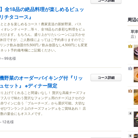
コース詳細
付】全18品の絶品料理が楽しめるビュッ
リチタコース』
周辺
ひとときを楽しめるコース！農家直送の新鮮野菜、パス
ィオレンティーナ…等々、全18品もの多彩な料理をビュ
草津
ただけます。もちろん、盛り上がりたいシーンには欠かせ
店）
定休日ですが、ご人数様によってはご予約承りますのでご
リンク飲み放題付5,500円／飲み放題なし4,500円にも変更
1
、ネット予約備考欄にご記載ください。
0～99名様
2
機野菜のオーダーバイキング付『リッ
コース詳細
ュセット』 ※ディナー限定
3
り上げてくれること間違いなし！ 贅沢な高級チーズフォ
ュフ入りで味わう贅沢なフォンデュ用のチーズはクセの少
、赤ワインに合う「ブルーチーズ」から選択可能。大切な
ぜひワンランク上のチーズフォンデュをご賞味あれ！ 店
人数の宴会にもオススメです。
4
～12名様
5