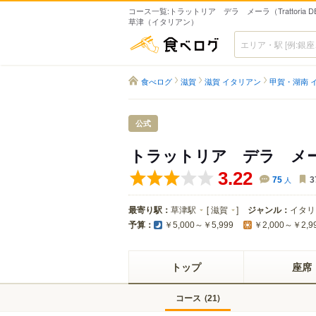
コース一覧:トラットリア デラ メーラ（Trattoria DEL
草津（イタリアン）
食べログ
食べログ
滋賀
滋賀 イタリアン
甲賀・湖南 
公式
トラットリア デラ メ
3.22
75
人
3
最寄り駅：
草津駅
[
滋賀
]
ジャンル：
イタリ
予算：
￥5,000～￥5,999
￥2,000～￥2,9
トップ
座席
コース
(
)
21