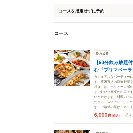
コースを指定せずに予約
コース
飲み放題
【90分飲み放題
む『プリマベーラ
カジュアルなパーティー
す。農家直送の新鮮野菜
焼き」は、ボリューム感
まで付いた充実の内容です
いただけます。料理のア
ださい。 ※ソフトドリンク
す。ご希望の際は、ネッ
6,000
4
円
(税込)