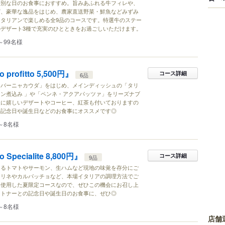
特別な日のお食事におすすめ。旨みあふれる牛フィレや、
ど、豪華な逸品をはじめ、農家直送野菜・鮮魚などみずみ
タリアンで楽しめる全9品のコースです。特選牛のステー
デザート3種で充実のひとときをお過ごしいただけます。
～99名様
o profitto 5,500円』
コース詳細
6品
「バーニャカウダ」をはじめ、メインディッシュの「タリ
ン煮込み 」や「ペンネ・アクアパッツァ」をリーズナブ
後に嬉しいデザートやコーヒー、紅茶も付いておりますの
の記念日や誕生日などのお食事にオススメです◎
～8名様
o Specialite 8,800円』
コース詳細
9品
あるトマトやサーモン、生ハムなど現地の味覚を存分にご
マリネやカルパッチョなど、本場イタリアの調理方法でご
を使用した夏限定コースなので、ぜひこの機会にお召し上
ートナーとの記念日や誕生日のお食事に、ぜひ◎
～8名様
店舗