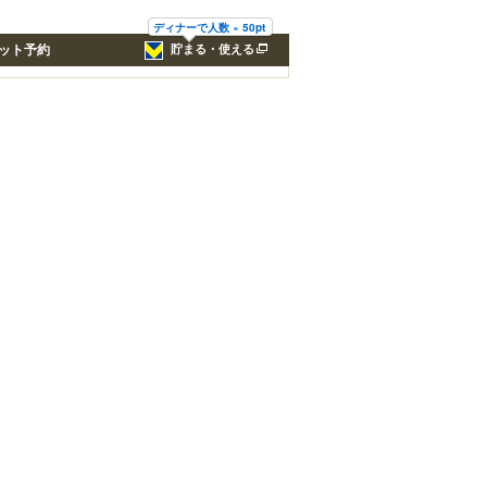
ディナーで人数 × 50pt
ット予約
貯まる・使える