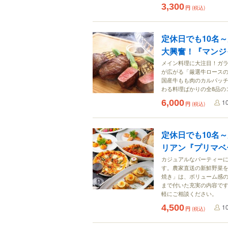
3,300
円
(税込)
定休日でも10名
大興奮！『マンジ
メイン料理に大注目！ガ
が広がる「厳選牛ロース
国産牛もも肉のカルパッ
わる料理ばかりの全8品の
6,000
1
円
(税込)
定休日でも10名
リアン『プリマベ
カジュアルなパーティー
す。農家直送の新鮮野菜
焼き」は、ボリューム感
まで付いた充実の内容で
軽にご相談ください。
4,500
1
円
(税込)