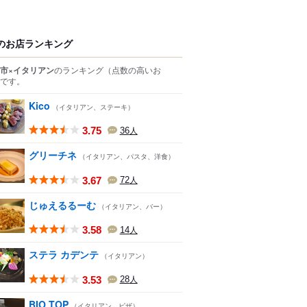
のお店ランキング
市×イタリアン
のランキング
（点数の高いお
です。
Kico
（イタリアン、ステーキ）
3.75
36
人
グリーチネ
（イタリアン、パスタ、洋食）
3.67
72
人
じゅえるるーむ
（イタリアン、バー）
3.58
14
人
ステラ カデンテ
（イタリアン）
3.53
28
人
BIO TOP
（イタリアン、ピザ）