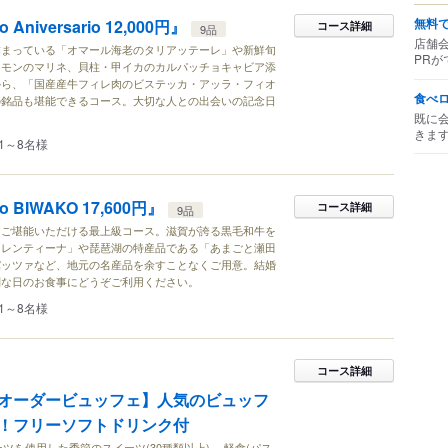
無料
o Aniversario 12,000円』
コース詳細
9品
店舗
詰まっている「オマール海老のタリアッテーレ」や新鮮旬
PRが
ーモンのマリネ、貝柱・甲イカのカルパッチョキャビア添
から、「国産産牛フィレ肉のビステッカ・アッラ・フィオ
食べ
の銘品も堪能できるコース。大切な人との出会いの記念日
既に
きま
1～8名様
so BIWAKO 17,600円』
コース詳細
9品
くご堪能いただける最上級コース。滋賀が誇る黒毛和牛を
オレンティーナ」や琵琶湖の特産品である「あまごと瀬田
パッツァなど、地元の名産品を余すことなくご用意。結婚
別な日のお食事にどうぞご利用ください。
1～8名様
コース詳細
オーダービュッフェ】人気のビュッフ
！フリーソフトドリンク付
ーツを使用した季節のスイーツ(30種類以上) 、軽食(パス