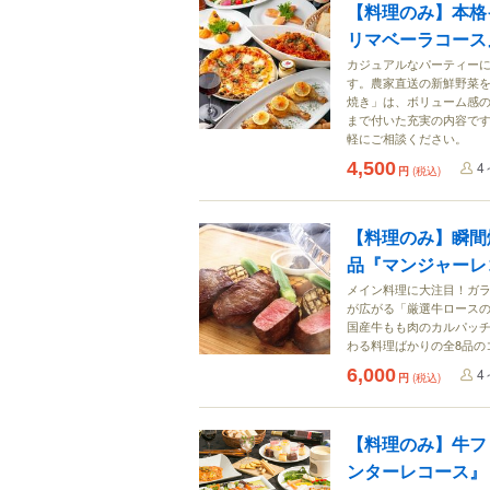
【料理のみ】本格
リマベーラコース
カジュアルなパーティー
す。農家直送の新鮮野菜
焼き」は、ボリューム感
まで付いた充実の内容で
軽にご相談ください。
4,500
4
円
(税込)
【料理のみ】瞬間
品『マンジャーレ
メイン料理に大注目！ガ
が広がる「厳選牛ロース
国産牛もも肉のカルパッ
わる料理ばかりの全8品の
6,000
4
円
(税込)
【料理のみ】牛フ
ンターレコース』