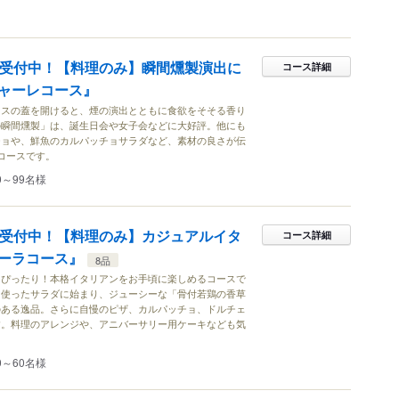
～受付中！【料理のみ】瞬間燻製演出に
コース詳細
ャーレコース』
ラスの蓋を開けると、煙の演出とともに食欲をそそる香り
の瞬間燻製」は、誕生日会や女子会などに大好評。他にも
チョや、鮮魚のカルパッチョサラダなど、素材の良さが伝
コースです。
0～99名様
～受付中！【料理のみ】カジュアルイタ
コース詳細
ーラコース』
8品
にぴったり！本格イタリアンをお手頃に楽しめるコースで
を使ったサラダに始まり、ジューシーな「骨付若鶏の香草
のある逸品。さらに自慢のピザ、カルパッチョ、ドルチェ
す。料理のアレンジや、アニバーサリー用ケーキなども気
0～60名様