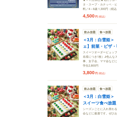
タ・スープ・カナッペ・ピ
料／4～6歳 1,300円（税
4,500
円
(税込)
飲み放題
食べ放題
＜3月：白雪姫＞
ェ】前菜・ピザ・
スイーツオーダービュッ
名様につき1枚）♪色んな
事、女子会、ママ会などに最
学生2,800円
3,800
円
(税込)
飲み放題
食べ放題
＜3月：白雪姫＞
スイーツ食べ放題
シーズンごとに入れ替わ
会などに最適です。ぜひお楽し