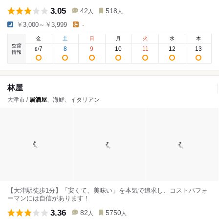
3.05
42
518
人
人
￥3,000～￥3,999
-
金
土
日
月
火
水
木
空席
7
8
9
10
11
12
13
8
/
情報
林屋
大津市 /
居酒屋
、海鮮、イタリアン
【大津駅徒歩1分】「安くて、美味い」を本気で追求し、コストパフォ
ーマンには自信があります！
3.36
82
5750
人
人