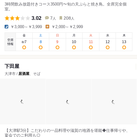
3時間飲み放題付きコース3500円〜旬の天ぷらと焼き鳥。全席完全個
室。
3.02
7
208
人
人
￥3,000～￥3,999
￥2,000～￥2,999
金
土
日
月
火
水
木
空席
7
8
9
10
11
12
13
8
/
情報
下田屋
大津市 /
居酒屋
、そば
【大津駅3分】こだわりの一品料理や滋賀の地酒を堪能◆仕事帰りや、
宴会でのご利用も◎