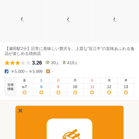
【瀬田駅2分】日常に美味しい贅沢を。上質な“近江牛”の旨味あふれる逸
品が楽しめる焼肉店
3.26
30
410
人
人
￥5,000～￥5,999
-
金
土
日
月
火
水
木
空席
7
8
9
10
11
12
13
8
/
情報