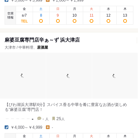
￥3,000～￥3,999
￥1,000～￥1,999
金
土
日
月
火
水
木
空席
7
8
9
10
11
12
13
8
/
情報
麻婆豆腐専門店辛ぁ～ず 浜大津店
大津市 / 中華料理、
居酒屋
【びわ湖浜大津駅4分】スパイス香る中華を肴に豊富なお酒が楽しめ
る“麻婆豆腐”専門店！
-
-
25
人
人
￥4,000～￥4,999
-
金
土
日
月
火
水
木