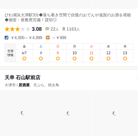
びわ湖浜大津駅3分◆落ち着き空間で自慢のおでんや滋賀のお酒を堪能
◆個室・座敷席完備！貸切◎
3.08
22
1163
人
人
￥4,000～￥4,999
～￥999
金
土
日
月
火
水
木
空席
7
8
9
10
11
12
13
8
/
情報
天串 石山駅前店
大津市 /
居酒屋
、天ぷら、焼き鳥