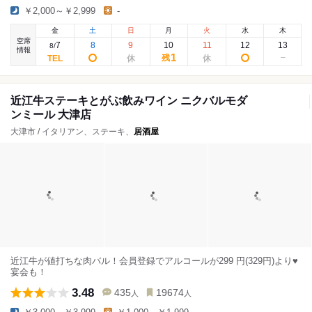
￥2,000～￥2,999
-
金
土
日
月
火
水
木
空席
7
8
9
10
11
12
13
8
/
情報
1
残
近江牛ステーキとがぶ飲みワイン ニクバルモダ
ンミール 大津店
大津市 / イタリアン、ステーキ、
居酒屋
近江牛が値打ちな肉バル！会員登録でアルコールが299 円(329円)より♥
宴会も！
3.48
435
19674
人
人