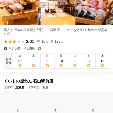
職人が握る本格寿司が65円～！居酒屋メニューも充実♪家族連れや宴会
に◎
3.01
10
193
人
人
￥3,000～￥3,999
-
金
土
日
月
火
水
木
空席
7
8
9
10
11
12
13
8
/
情報
くいもの屋わん 石山駅前店
大津市 /
居酒屋
、日本料理、海鮮