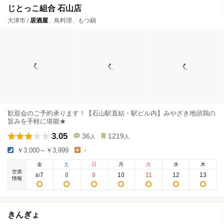
じとっこ組合 石山店
大津市 /
居酒屋
、鳥料理、もつ鍋
歓迎会のご予約承ります！【石山駅直結・駅ビル内】みやざき地頭鶏の
旨みを手軽に堪能★
3.05
36
1219
人
人
￥3,000～￥3,999
-
金
土
日
月
火
水
木
空席
7
8
9
10
11
12
13
8
/
情報
きんぎょ