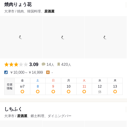
焼肉りょう花
大津市 / 焼肉、韓国料理、
居酒屋
3.09
14
420
人
人
￥10,000～￥14,999
-
金
土
日
月
火
水
木
空席
7
8
9
10
11
12
13
8
/
情報
しちふく
大津市 /
居酒屋
、郷土料理、ダイニングバー