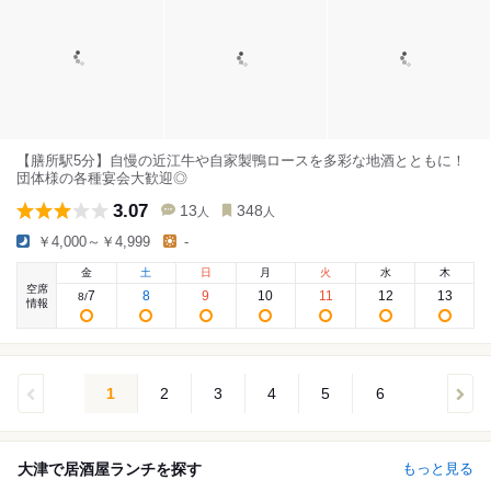
【膳所駅5分】自慢の近江牛や自家製鴨ロースを多彩な地酒とともに！
団体様の各種宴会大歓迎◎
3.07
13
348
人
人
￥4,000～￥4,999
-
金
土
日
月
火
水
木
空席
7
8
9
10
11
12
13
8
/
情報
1
2
3
4
5
6
大津で居酒屋ランチを探す
もっと見る