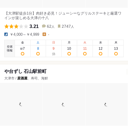
【大津駅徒歩1分】肉好き必見！ジューシーなグリルステーキと厳選ワ
インが楽しめる大津の十八
3.21
62
2747
人
人
￥4,000～￥4,999
-
金
土
日
月
火
水
木
空席
7
8
9
10
11
12
13
8
/
情報
や台ずし 石山駅前町
大津市 /
居酒屋
、寿司、海鮮