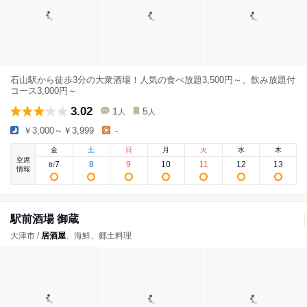
石山駅から徒歩3分の大衆酒場！人気の食べ放題3,500円～、飲み放題付
コース3,000円～
3.02
1
5
人
人
￥3,000～￥3,999
-
金
土
日
月
火
水
木
空席
7
8
9
10
11
12
13
8
/
情報
駅前酒場 御蔵
大津市 /
居酒屋
、海鮮、郷土料理