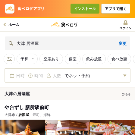
インストール
アプリで開く
ホーム
ログイン
変更
大津 居酒屋
予算
空席あり
個室
飲み放題
食べ放題
日時
時間
人数
でネット予約
大津
の
居酒屋
241
件
や台ずし 膳所駅前町
大津市 /
居酒屋
、寿司、海鮮