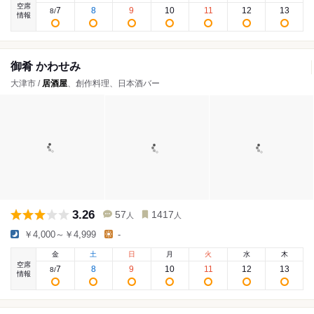
空席
7
8
9
10
11
12
13
8
/
情報
御肴 かわせみ
大津市 /
居酒屋
、創作料理、日本酒バー
3.26
57
1417
人
人
￥4,000～￥4,999
-
金
土
日
月
火
水
木
空席
7
8
9
10
11
12
13
8
/
情報