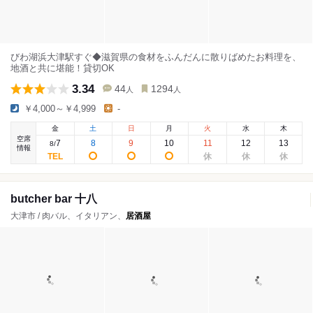
びわ湖浜大津駅すぐ◆滋賀県の食材をふんだんに散りばめたお料理を、
地酒と共に堪能！貸切OK
3.34
44
1294
人
人
￥4,000～￥4,999
-
金
土
日
月
火
水
木
空席
7
8
9
10
11
12
13
8
/
情報
butcher bar 十八
大津市 / 肉バル、イタリアン、
居酒屋