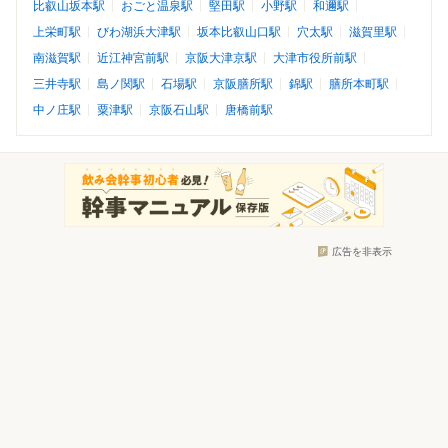
比叡山坂本駅
おごと温泉駅
堅田駅
小野駅
和邇駅
上栄町駅
びわ湖浜大津駅
坂本比叡山口駅
穴太駅
滋賀里駅
南滋賀駅
近江神宮前駅
京阪大津京駅
大津市役所前駅
三井寺駅
島ノ関駅
石場駅
京阪膳所駅
錦駅
膳所本町駅
中ノ庄駅
粟津駅
京阪石山駅
唐橋前駅
広告を非表示