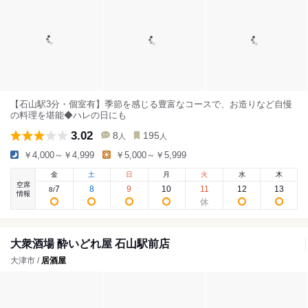
【石山駅3分・個室有】季節を感じる豊富なコースで、お造りなど自慢
の料理を堪能◆ハレの日にも
3.02
8
195
人
人
￥4,000～￥4,999
￥5,000～￥5,999
金
土
日
月
火
水
木
空席
7
8
9
10
11
12
13
8
/
情報
大衆酒場 酔いどれ屋 石山駅前店
大津市 /
居酒屋