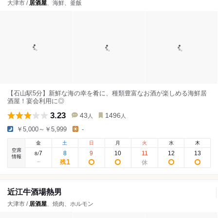
大津市 /
居酒屋
、海鮮、釜飯
【石山駅5分】新鮮な海の幸を肴に、種類豊富なお酒が楽しめる海鮮居
酒屋！宴会利用に◎
3.23
43
1496
人
人
￥5,000～￥5,999
-
金
土
日
月
火
水
木
空席
7
8
9
10
11
12
13
8
/
情報
1
残
近江牛酒場熱男
大津市 /
居酒屋
、焼肉、ホルモン