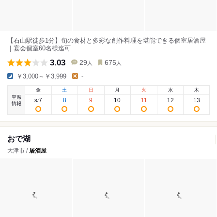
【石山駅徒歩1分】旬の食材と多彩な創作料理を堪能できる個室居酒屋
｜宴会個室60名様迄可
3.03
29
675
人
人
￥3,000～￥3,999
-
金
土
日
月
火
水
木
空席
7
8
9
10
11
12
13
8
/
情報
おで湖
大津市 /
居酒屋