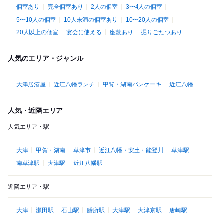
個室あり
完全個室あり
2人の個室
3〜4人の個室
5〜10人の個室
10人未満の個室あり
10〜20人の個室
20人以上の個室
宴会に使える
座敷あり
掘りごたつあり
人気のエリア・ジャンル
大津居酒屋
近江八幡ランチ
甲賀・湖南パンケーキ
近江八幡
人気・近隣エリア
人気エリア・駅
大津
甲賀・湖南
草津市
近江八幡・安土・能登川
草津駅
南草津駅
大津駅
近江八幡駅
近隣エリア・駅
大津
瀬田駅
石山駅
膳所駅
大津駅
大津京駅
唐崎駅