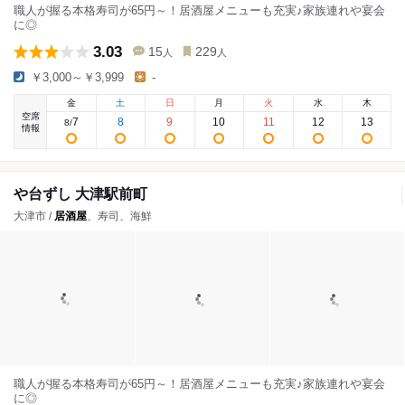
職人が握る本格寿司が65円～！居酒屋メニューも充実♪家族連れや宴会
に◎
3.03
15
229
人
人
￥3,000～￥3,999
-
金
土
日
月
火
水
木
空席
7
8
9
10
11
12
13
8
/
情報
や台ずし 大津駅前町
大津市 /
居酒屋
、寿司、海鮮
職人が握る本格寿司が65円～！居酒屋メニューも充実♪家族連れや宴会
に◎