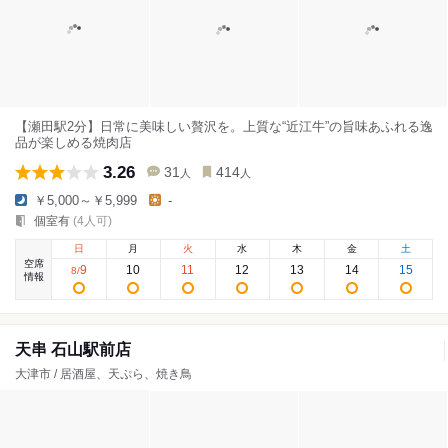
【瀬田駅2分】日常に美味しい贅沢を。上質な“近江牛”の旨味あふれる逸
品が楽しめる焼肉店
3.26
31
414
人
人
￥5,000～￥5,999
-
個室有
(4人可)
日
月
火
水
木
金
土
空席
9
10
11
12
13
14
15
8
/
情報
天串 石山駅前店
大津市 / 居酒屋、天ぷら、焼き鳥