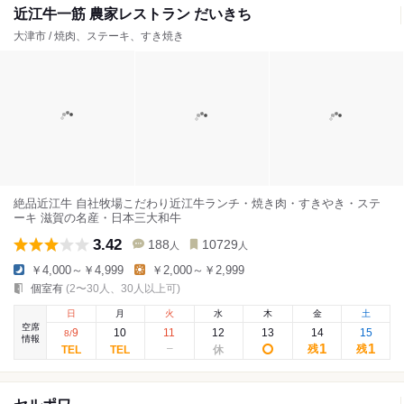
近江牛一筋 農家レストラン だいきち
大津市 / 焼肉、ステーキ、すき焼き
絶品近江牛 自社牧場こだわり近江牛ランチ・焼き肉・すきやき・ステ
ーキ 滋賀の名産・日本三大和牛
3.42
188
10729
人
人
￥4,000～￥4,999
￥2,000～￥2,999
個室有
(2〜30人、30人以上可)
日
月
火
水
木
金
土
空席
9
10
11
12
13
14
15
8
/
情報
1
1
残
残