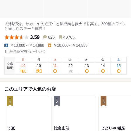
大津駅3分。サカエヤの近江牛と熟成肉を炭火で香高く。300種のワイン
と愉しむステーキ体験！
3.59
62
4376
人
人
￥10,000～￥14,999
￥10,000～￥14,999
完全個室有
(2〜4人可)
日
月
火
水
木
金
土
空席
9
10
11
12
13
14
15
8
/
情報
1
残
このエリアで人気のお店
1
2
3
う嵐
比良山荘
じどりや 穏座