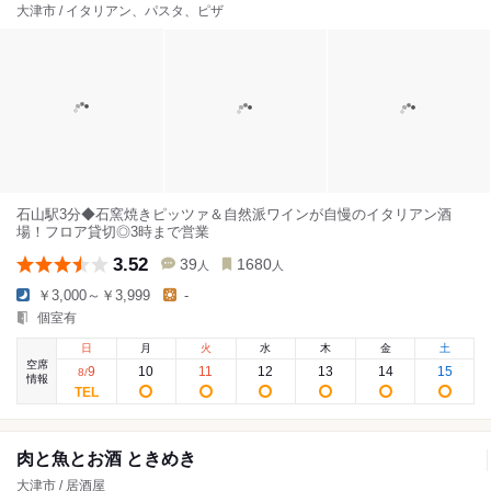
大津市 / イタリアン、パスタ、ピザ
石山駅3分◆石窯焼きピッツァ＆自然派ワインが自慢のイタリアン酒
場！フロア貸切◎3時まで営業
3.52
39
1680
人
人
￥3,000～￥3,999
-
個室有
日
月
火
水
木
金
土
空席
9
10
11
12
13
14
15
8
/
情報
肉と魚とお酒 ときめき
大津市 / 居酒屋