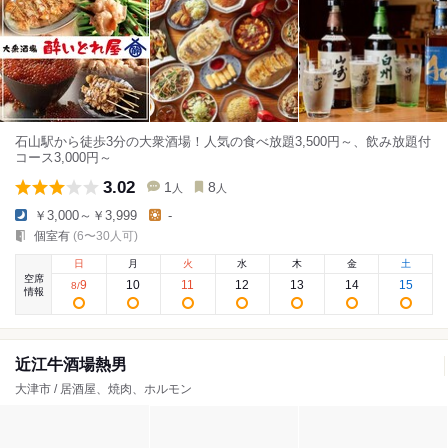
石山駅から徒歩3分の大衆酒場！人気の食べ放題3,500円～、飲み放題付
コース3,000円～
3.02
1
8
人
人
￥3,000～￥3,999
-
個室有
(6〜30人可)
日
月
火
水
木
金
土
空席
9
10
11
12
13
14
15
8
/
情報
近江牛酒場熱男
大津市 / 居酒屋、焼肉、ホルモン