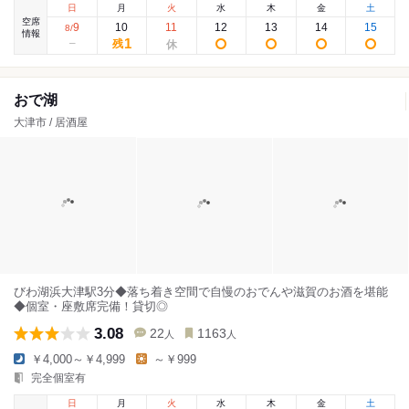
日
月
火
水
木
金
土
空席
9
10
11
12
13
14
15
8
/
情報
1
残
おで湖
大津市 / 居酒屋
びわ湖浜大津駅3分◆落ち着き空間で自慢のおでんや滋賀のお酒を堪能
◆個室・座敷席完備！貸切◎
3.08
22
1163
人
人
￥4,000～￥4,999
～￥999
完全個室有
日
月
火
水
木
金
土