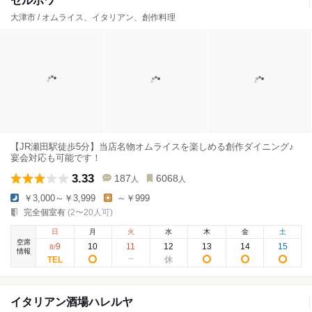
セルポワ
大津市 / オムライス、イタリアン、創作料理
【JR瀬田駅徒歩5分】当店名物オムライスを楽しめる創作ダイニング♪
宴会対応も可能です！
3.33
187
6068
人
人
￥3,000～￥3,999
～￥999
完全個室有
(2〜20人可)
日
月
火
水
木
金
土
空席
9
10
11
12
13
14
15
8
/
情報
イタリアン酒場ハレルヤ