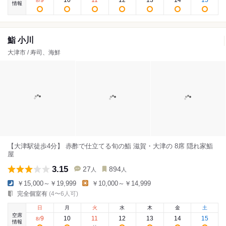
9
10
11
12
13
14
15
8
/
情報
鮨 小川
大津市 / 寿司、海鮮
【大津駅徒歩4分】 赤酢で仕立てる旬の鮨 滋賀・大津の 8席 隠れ家鮨
屋
3.15
27
894
人
人
￥15,000～￥19,999
￥10,000～￥14,999
完全個室有
(4〜6人可)
日
月
火
水
木
金
土
空席
9
10
11
12
13
14
15
8
/
情報