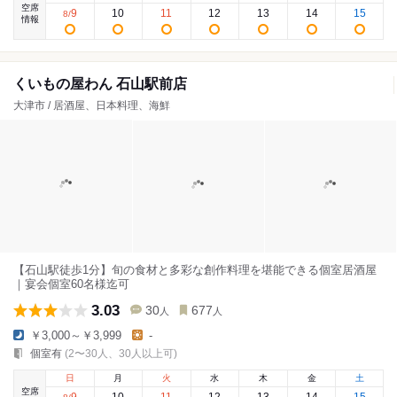
空席
9
10
11
12
13
14
15
8
/
情報
くいもの屋わん 石山駅前店
大津市 / 居酒屋、日本料理、海鮮
【石山駅徒歩1分】旬の食材と多彩な創作料理を堪能できる個室居酒屋
｜宴会個室60名様迄可
3.03
30
677
人
人
￥3,000～￥3,999
-
個室有
(2〜30人、30人以上可)
日
月
火
水
木
金
土
空席