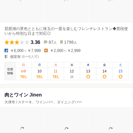
琵琶湖の景色とともに珠玉の一皿を楽しむフレンチレストラン◆普段使
いから特別な日まで対応◎
3.36
87
1798
人
人
￥6,000～￥7,999
￥2,000～￥2,999
個室有
(6〜8人可)
日
月
火
水
木
金
土
空席
9
10
11
12
13
14
15
8
/
情報
肉とワイン Jinen
大津市 / ステーキ、ワインバー、ダイニングバー