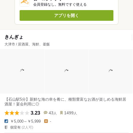
会員登録なし。無料ですぐ使える
アプリを開く
きんぎょ
大津市 / 居酒屋、海鮮、釜飯
【石山駅5分】新鮮な海の幸を肴に、種類豊富なお酒が楽しめる海鮮居
酒屋！宴会利用に◎
3.23
43
1499
人
人
￥5,000～￥5,999
-
個室有
(2人可)