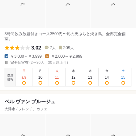
3時間飲み放題付きコース3500円〜旬の天ぷらと焼き鳥。全席完全個
室。
3.02
7
209
人
人
￥3,000～￥3,999
￥2,000～￥2,999
完全個室有
(2〜30人、30人以上可)
日
月
火
水
木
金
土
空席
9
10
11
12
13
14
15
8
/
情報
ベル ヴァン ブルージュ
大津市 / フレンチ、カフェ