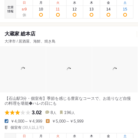
日
月
火
水
木
金
土
空席
9
10
11
12
13
14
15
8
/
情報
大蔵家 総本店
大津市 / 居酒屋、海鮮、焼き鳥
【石山駅3分・個室有】季節を感じる豊富なコースで、お造りなど自慢
の料理を堪能◆ハレの日にも
3.02
8
196
人
人
￥4,000～￥4,999
￥5,000～￥5,999
個室有
(30人以上可)
日
月
火
水
木
金
土