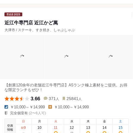
近江牛専門店 近江かど萬
大津市 / ステーキ、すき焼き、しゃぶしゃぶ
【創業120余年の老舗近江牛専門店】A5ランク極上素材をご提供。お得
な限定ランチもぜひ！
3.66
371
25841
人
人
￥10,000～￥14,999
￥10,000～￥14,999
完全個室有
(2〜6人可)
日
月
火
水
木
金
土
空席
9
10
11
12
13
14
15
8
/
情報