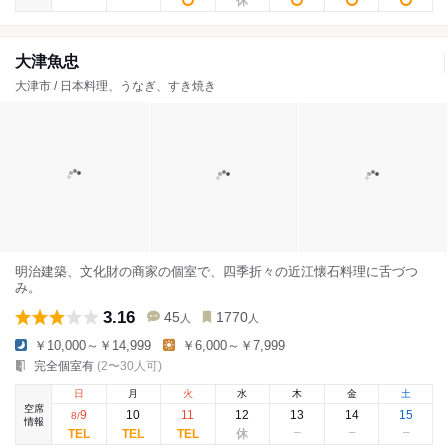
大津魚忠
大津市 / 日本料理、うなぎ、すき焼き
明治建築、文化財の商家の個室で、四季折々の近江懐石料理に舌づつ
み。
3.16
45
1770
人
人
￥10,000～￥14,999
￥6,000～￥7,999
完全個室有
(2〜30人可)
日
月
火
水
木
金
土
空席
9
10
11
12
13
14
15
8
/
情報