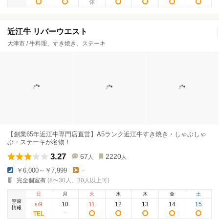
近江牛 リバーウエスト
大津市 / 牛料理、すき焼き、ステーキ
【創業65年近江牛専門店直営】A5ランク近江牛すき焼き・しゃぶしゃ
ぶ・ステーキが名物！
3.27
67
2220
人
人
￥6,000～￥7,999
-
完全個室有
(8〜30人、30人以上可)
日
月
火
水
木
金
土
空席
9
10
11
12
13
14
15
8
/
情報