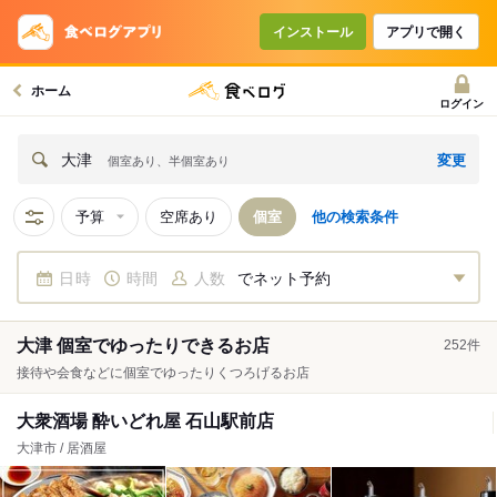
インストール
アプリで開く
ホーム
ログイン
変更
大津
個室あり、半個室あり
予算
空席あり
個室
他の検索条件
日時
時間
人数
でネット予約
大津 個室でゆったりできるお店
252
件
接待や会食などに個室でゆったりくつろげるお店
大衆酒場 酔いどれ屋 石山駅前店
大津市 / 居酒屋