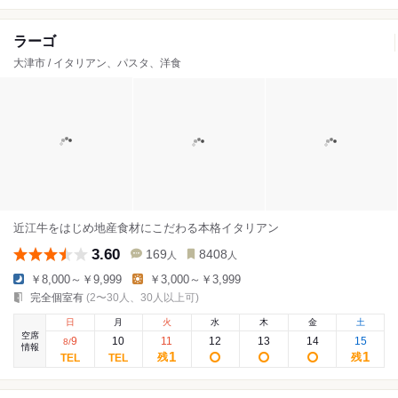
ラーゴ
大津市 / イタリアン、パスタ、洋食
近江牛をはじめ地産食材にこだわる本格イタリアン
3.60
169
8408
人
人
￥8,000～￥9,999
￥3,000～￥3,999
完全個室有
(2〜30人、30人以上可)
日
月
火
水
木
金
土
空席
9
10
11
12
13
14
15
8
/
情報
1
1
残
残