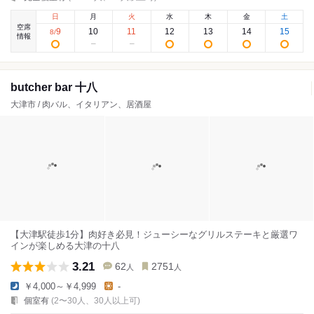
日
月
火
水
木
金
土
空席
9
10
11
12
13
14
15
8
/
情報
butcher bar 十八
大津市 / 肉バル、イタリアン、居酒屋
【大津駅徒歩1分】肉好き必見！ジューシーなグリルステーキと厳選ワ
インが楽しめる大津の十八
3.21
62
2751
人
人
￥4,000～￥4,999
-
個室有
(2〜30人、30人以上可)