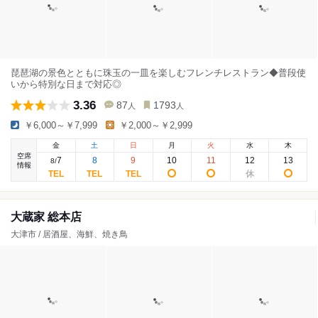
琵琶湖の景色とともに珠玉の一皿を楽しむフレンチレストラン◆普段使
いから特別な日まで対応◎
3.36
87
1793
人
人
￥6,000～￥7,999
￥2,000～￥2,999
金
土
日
月
火
水
木
空席
7
8
9
10
11
12
13
8
/
情報
大蔵家 総本店
大津市 / 居酒屋、海鮮、焼き鳥