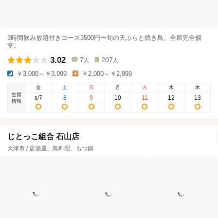
3時間飲み放題付きコース3500円〜旬の天ぷらと焼き鳥。全席完全個
室。
3.02
7
207
人
人
￥3,000～￥3,999
￥2,000～￥2,999
金
土
日
月
火
水
木
空席
7
8
9
10
11
12
13
8
/
情報
じとっこ組合 石山店
大津市 / 居酒屋、鳥料理、もつ鍋