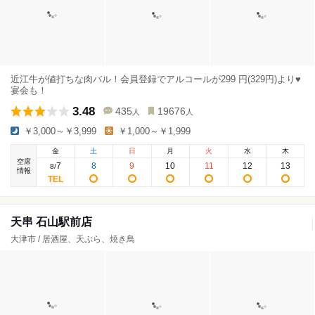
近江牛が値打ちな肉バル！会員登録でアルコールが299 円(329円)より♥
宴会も！
3.48
435
19676
人
人
￥3,000～￥3,999
￥1,000～￥1,999
金
土
日
月
火
水
木
空席
7
8
9
10
11
12
13
8
/
情報
天串 石山駅前店
大津市 / 居酒屋、天ぷら、焼き鳥