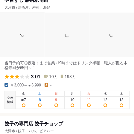
や台ずし 膳所駅前町
大津市 / 居酒屋、寿司、海鮮
当日予約可◎夜遅くまで営業♪19時まではドリンク半額！職人が握る本
格寿司が65円～！
3.01
10
193
人
人
￥3,000～￥3,999
-
金
土
日
月
火
水
木
空席
7
8
9
10
11
12
13
8
/
情報
餃子の専門店 餃子チョップ
大津市 / 餃子、バル、ビアバー