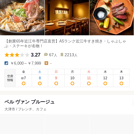
【創業65年近江牛専門店直営】A5ランク近江牛すき焼き・しゃぶしゃ
ぶ・ステーキが名物！
3.27
67
2213
人
人
￥6,000～￥7,999
-
金
土
日
月
火
水
木
空席
7
8
9
10
11
12
13
8
/
情報
ベル ヴァン ブルージュ
大津市 / フレンチ、カフェ