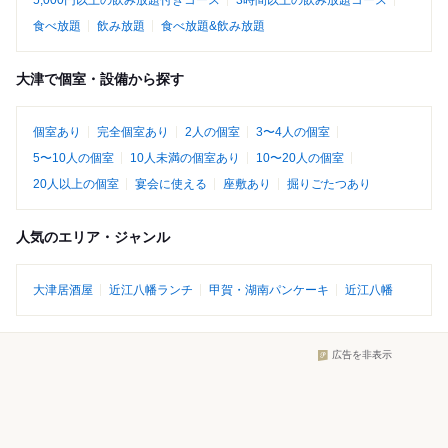
5,000円以上の飲み放題付きコース
3時間以上の飲み放題コース
食べ放題
飲み放題
食べ放題&飲み放題
大津で個室・設備から探す
個室あり
完全個室あり
2人の個室
3〜4人の個室
5〜10人の個室
10人未満の個室あり
10〜20人の個室
20人以上の個室
宴会に使える
座敷あり
掘りごたつあり
人気のエリア・ジャンル
大津居酒屋
近江八幡ランチ
甲賀・湖南パンケーキ
近江八幡
広告を非表示