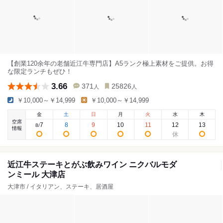
【創業120余年の老舗近江牛専門店】A5ランク極上素材をご提供。お得
な限定ランチもぜひ！
3.66
371
25826
人
人
￥10,000～￥14,999
￥10,000～￥14,999
金
土
日
月
火
水
木
空席
7
8
9
10
11
12
13
8
/
情報
近江牛ステーキとがぶ飲みワイン ニクバルモダ
ンミール 大津店
大津市 / イタリアン、ステーキ、居酒屋