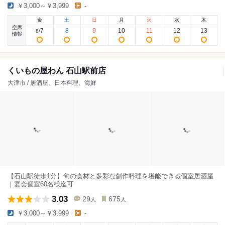
￥3,000～￥3,999
-
金
土
日
月
火
水
木
空席
7
8
9
10
11
12
13
8
/
情報
くいもの屋わん 石山駅前店
大津市 / 居酒屋、日本料理、海鮮
【石山駅徒歩1分】旬の食材と多彩な創作料理を堪能できる個室居酒屋
｜宴会個室60名様迄可
3.03
29
675
人
人
￥3,000～￥3,999
-