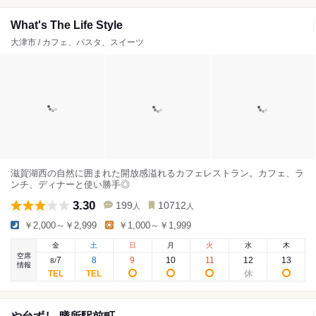
What's The Life Style
大津市 / カフェ、パスタ、スイーツ
滋賀湖西の自然に囲まれた開放感溢れるカフェレストラン。カフェ、ラ
ンチ、ディナーと使い勝手◎
3.30
199
10712
人
人
￥2,000～￥2,999
￥1,000～￥1,999
金
土
日
月
火
水
木
空席
7
8
9
10
11
12
13
8
/
情報