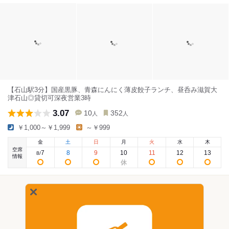
【石山駅3分】国産黒豚、青森にんにく薄皮餃子ランチ、昼呑み滋賀大
津石山◎貸切可深夜営業3時
3.07
10
352
人
人
￥1,000～￥1,999
～￥999
金
土
日
月
火
水
木
空席
7
8
9
10
11
12
13
8
/
情報