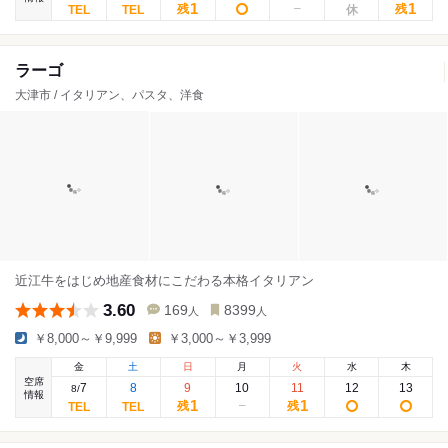
1
1
残
残
ラーゴ
大津市 / イタリアン、パスタ、洋食
近江牛をはじめ地産食材にこだわる本格イタリアン
3.60
169
8399
人
人
￥8,000～￥9,999
￥3,000～￥3,999
金
土
日
月
火
水
木
空席
7
8
9
10
11
12
13
8
/
情報
1
1
残
残