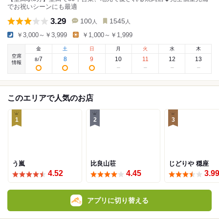
でお祝いシーンにも最適
3.29
100
1545
人
人
￥3,000～￥3,999
￥1,000～￥1,999
金
土
日
月
火
水
木
空席
7
8
9
10
11
12
13
8
/
情報
このエリアで人気のお店
1
2
3
う嵐
比良山荘
じどりや 穏座
4.52
4.45
3.9
アプリに切り替える