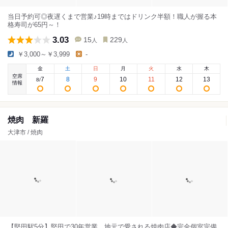
当日予約可◎夜遅くまで営業♪19時まではドリンク半額！職人が握る本
格寿司が65円～！
3.03
15
229
人
人
￥3,000～￥3,999
-
金
土
日
月
火
水
木
空席
7
8
9
10
11
12
13
8
/
情報
焼肉 新羅
大津市 / 焼肉
【堅田駅5分】堅田で30年営業、地元で愛される焼肉店◆完全個室完備