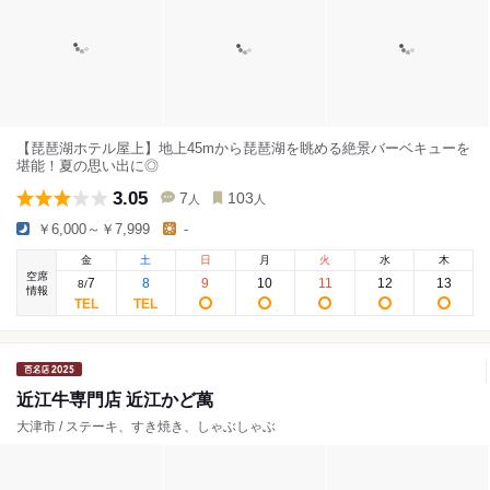
【琵琶湖ホテル屋上】地上45mから琵琶湖を眺める絶景バーベキューを
堪能！夏の思い出に◎
3.05
7
103
人
人
￥6,000～￥7,999
-
金
土
日
月
火
水
木
空席
7
8
9
10
11
12
13
8
/
情報
近江牛専門店 近江かど萬
大津市 / ステーキ、すき焼き、しゃぶしゃぶ