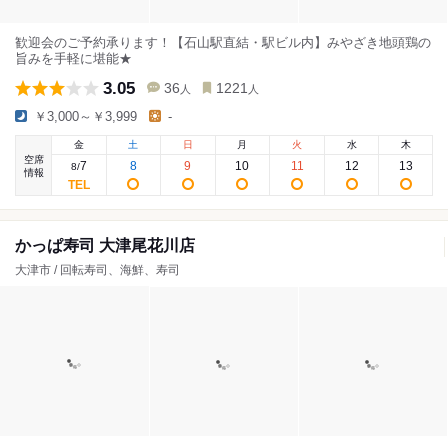
歓迎会のご予約承ります！【石山駅直結・駅ビル内】みやざき地頭鶏の
旨みを手軽に堪能★
3.05
36
1221
人
人
￥3,000～￥3,999
-
金
土
日
月
火
水
木
空席
7
8
9
10
11
12
13
8
/
情報
かっぱ寿司 大津尾花川店
大津市 / 回転寿司、海鮮、寿司