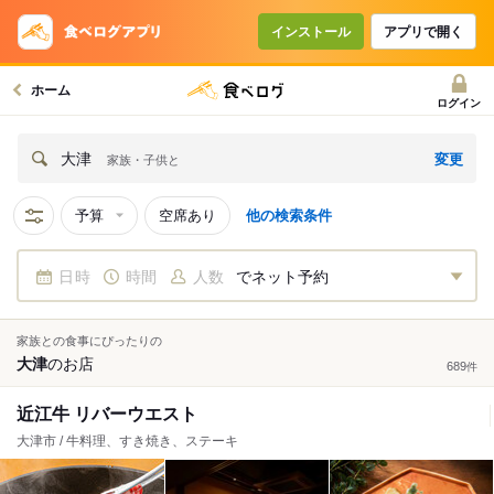
インストール
アプリで開く
ホーム
ログイン
変更
大津
家族・子供と
予算
空席あり
他の検索条件
日時
時間
人数
でネット予約
家族との食事にぴったりの
大津
の
お店
689
件
近江牛 リバーウエスト
大津市 / 牛料理、すき焼き、ステーキ