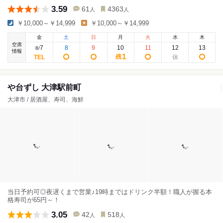
3.59
61
4363
人
人
￥10,000～￥14,999
￥10,000～￥14,999
金
土
日
月
火
水
木
空席
7
8
9
10
11
12
13
8
/
情報
1
残
や台ずし 大津駅前町
大津市 / 居酒屋、寿司、海鮮
当日予約可◎夜遅くまで営業♪19時まではドリンク半額！職人が握る本
格寿司が65円～！
3.05
42
518
人
人