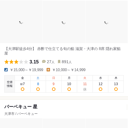
【大津駅徒歩4分】 赤酢で仕立てる旬の鮨 滋賀・大津の 8席 隠れ家鮨
屋
3.15
27
891
人
人
￥15,000～￥19,999
￥10,000～￥14,999
金
土
日
月
火
水
木
空席
7
8
9
10
11
12
13
8
/
情報
バーベキュー 星
大津市 / バーベキュー