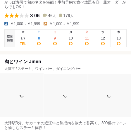
かっぱ寿司で旬のネタを堪能！事前予約で食べ放題も◎一皿オーダーか
らでもOK！
3.06
46
179
人
人
￥1,000～￥1,999
￥1,000～￥1,999
金
土
日
月
火
水
木
空席
7
8
9
10
11
12
13
8
/
情報
肉とワイン Jinen
大津市 / ステーキ、ワインバー、ダイニングバー
大津駅3分。サカエヤの近江牛と熟成肉を炭火で香高く。300種のワイン
と愉しむステーキ体験！