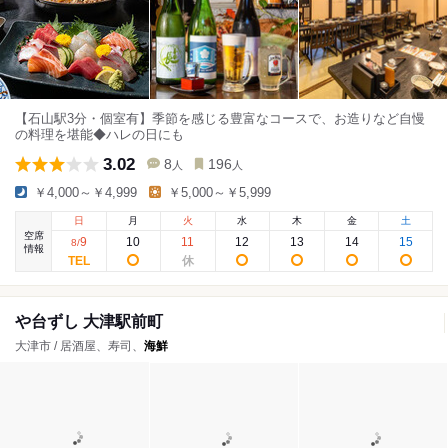
【石山駅3分・個室有】季節を感じる豊富なコースで、お造りなど自慢
の料理を堪能◆ハレの日にも
3.02
8
196
人
人
￥4,000～￥4,999
￥5,000～￥5,999
日
月
火
水
木
金
土
空席
9
10
11
12
13
14
15
8
/
情報
や台ずし 大津駅前町
大津市 / 居酒屋、寿司、
海鮮