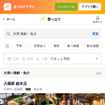
インストール
アプリで開く
ホーム
ログイン
変更
大津 海鮮・魚介
予算
空席あり
個室
食べ放題
飲み放題
日時
時間
人数
でネット予約
大津
の
海鮮・魚介
61
件
大蔵家 総本店
大津市 / 居酒屋、
海鮮
、焼き鳥