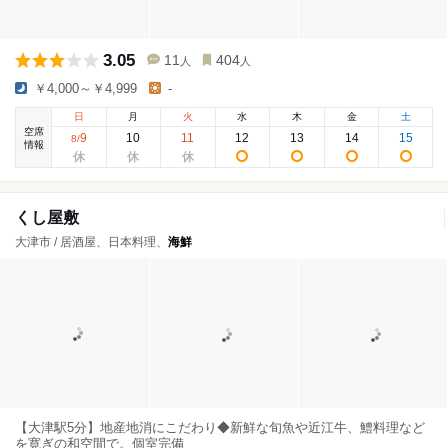
3.05
11
404
人
人
￥4,000～￥4,999
-
日
月
火
水
木
金
土
空席
9
10
11
12
13
14
15
8
/
情報
くし屋敷
大津市 / 居酒屋、日本料理、
海鮮
【大津駅5分】地産地消にこだわり◆新鮮な旬魚や近江牛、鱧料理など
を寛ぎの和空間で。個室完備