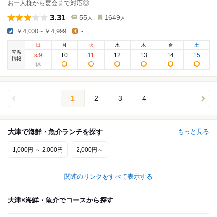
お一人様から宴会まで対応◎
3.31
55
1649
人
人
￥4,000～￥4,999
-
日
月
火
水
木
金
土
空席
9
10
11
12
13
14
15
8
/
情報
1
2
3
4
大津で海鮮・魚介ランチを探す
もっと見る
1,000円 ～ 2,000円
2,000円～
関連のリンクをすべて表示する
大津×海鮮・魚介でコースから探す