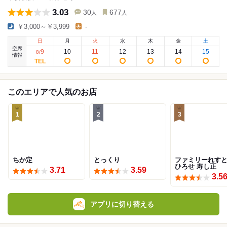
3.03
30
677
人
人
￥3,000～￥3,999
-
日
月
火
水
木
金
土
空席
9
10
11
12
13
14
15
8
/
情報
このエリアで人気のお店
1
2
3
ちか定
とっくり
ファミリーれす
ひろせ 寿し正
3.71
3.59
3.5
アプリに切り替える