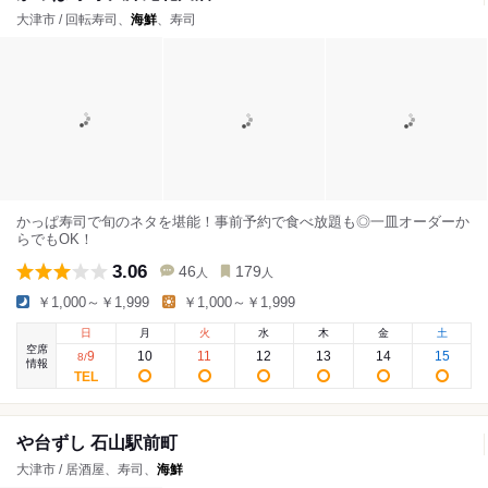
大津市 / 回転寿司、
海鮮
、寿司
かっぱ寿司で旬のネタを堪能！事前予約で食べ放題も◎一皿オーダーか
らでもOK！
3.06
46
179
人
人
￥1,000～￥1,999
￥1,000～￥1,999
日
月
火
水
木
金
土
空席
9
10
11
12
13
14
15
8
/
情報
や台ずし 石山駅前町
大津市 / 居酒屋、寿司、
海鮮