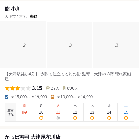
鮨 小川
大津市 / 寿司、
海鮮
【大津駅徒歩4分】 赤酢で仕立てる旬の鮨 滋賀・大津の 8席 隠れ家鮨
屋
3.15
27
896
人
人
￥15,000～￥19,999
￥10,000～￥14,999
日
月
火
水
木
金
土
空席
9
10
11
12
13
14
15
8
/
情報
かっぱ寿司 大津尾花川店