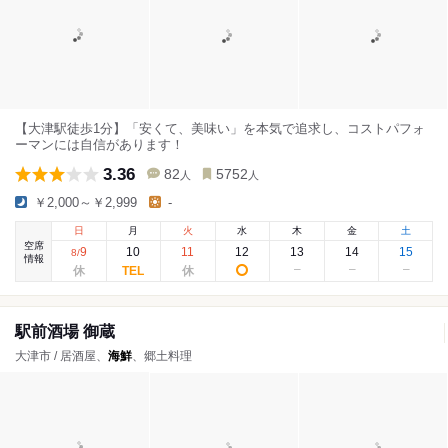
【大津駅徒歩1分】「安くて、美味い」を本気で追求し、コストパフォ
ーマンには自信があります！
3.36
82
5752
人
人
￥2,000～￥2,999
-
日
月
火
水
木
金
土
空席
9
10
11
12
13
14
15
8
/
情報
駅前酒場 御蔵
大津市 / 居酒屋、
海鮮
、郷土料理