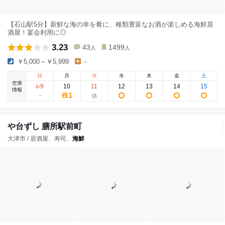
【石山駅5分】新鮮な海の幸を肴に、種類豊富なお酒が楽しめる海鮮居
酒屋！宴会利用に◎
3.23
43
1499
人
人
￥5,000～￥5,999
-
日
月
火
水
木
金
土
空席
9
10
11
12
13
14
15
8
/
情報
1
残
や台ずし 膳所駅前町
大津市 / 居酒屋、寿司、
海鮮