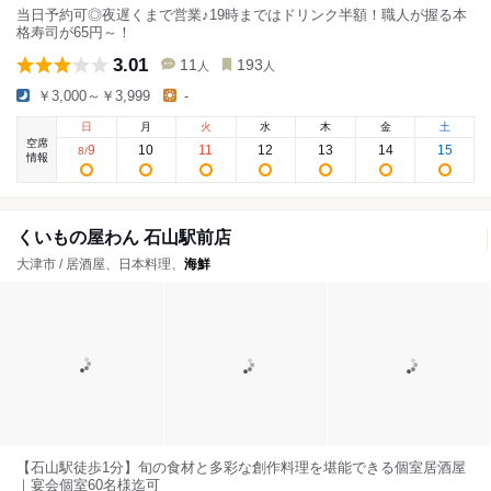
当日予約可◎夜遅くまで営業♪19時まではドリンク半額！職人が握る本
格寿司が65円～！
3.01
11
193
人
人
￥3,000～￥3,999
-
日
月
火
水
木
金
土
空席
9
10
11
12
13
14
15
8
/
情報
くいもの屋わん 石山駅前店
大津市 / 居酒屋、日本料理、
海鮮
【石山駅徒歩1分】旬の食材と多彩な創作料理を堪能できる個室居酒屋
｜宴会個室60名様迄可