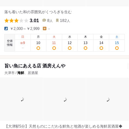
落ち着いた和の雰囲気がくつろぎを生む
3.01
8
182
人
人
￥2,000～￥2,999
-
日
月
火
水
木
金
土
空席
9
10
11
12
13
14
15
8
/
情報
旨い魚にあえる店 酒房えんや
大津市 /
海鮮
、居酒屋
【大津駅5分】天然ものにこだわる鮮魚と地酒が楽しめる海鮮居酒屋◆