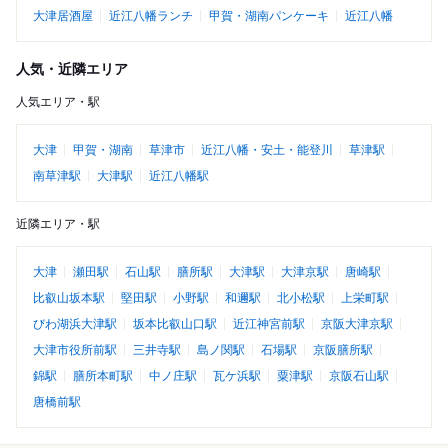
大津居酒屋
近江八幡ランチ
甲賀・湖南パンケーキ
近江八幡
人気・近隣エリア
人気エリア・駅
大津
甲賀・湖南
草津市
近江八幡・安土・能登川
草津駅
南草津駅
大津駅
近江八幡駅
近隣エリア・駅
大津
瀬田駅
石山駅
膳所駅
大津駅
大津京駅
唐崎駅
比叡山坂本駅
堅田駅
小野駅
和邇駅
北小松駅
上栄町駅
びわ湖浜大津駅
坂本比叡山口駅
近江神宮前駅
京阪大津京駅
大津市役所前駅
三井寺駅
島ノ関駅
石場駅
京阪膳所駅
錦駅
膳所本町駅
中ノ庄駅
瓦ケ浜駅
粟津駅
京阪石山駅
唐橋前駅