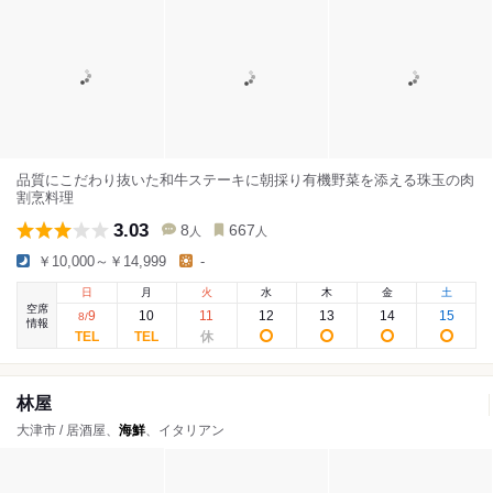
品質にこだわり抜いた和牛ステーキに朝採り有機野菜を添える珠玉の肉
割烹料理
3.03
8
667
人
人
￥10,000～￥14,999
-
日
月
火
水
木
金
土
空席
9
10
11
12
13
14
15
8
/
情報
林屋
大津市 / 居酒屋、
海鮮
、イタリアン