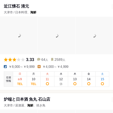
近江懐石 清元
大津市 / 日本料理、
海鮮
3.33
64
2589
人
人
￥8,000～￥9,999
￥4,000～￥4,999
日
月
火
水
木
金
土
空席
9
10
11
12
13
14
15
8
/
情報
炉端と日本酒 魚丸 石山店
大津市 / 居酒屋、
海鮮
、焼き鳥