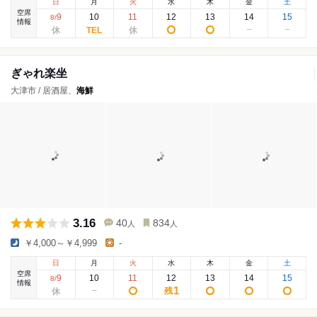
日
月
火
水
木
金
土
空席
9
10
11
12
13
14
15
8
/
情報
ぎゃれ楽坐
大津市 / 居酒屋、
海鮮
3.16
40
834
人
人
￥4,000～￥4,999
-
日
月
火
水
木
金
土
空席
9
10
11
12
13
14
15
8
/
情報
1
残