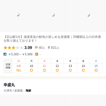
【石山駅1分】漁港直送の鮮魚が楽しめる居酒屋｜25種類以上の日本酒
を取り揃えております！
3.09
40
821
人
人
￥5,000～￥5,999
-
日
月
火
水
木
金
土
空席
9
10
11
12
13
14
15
8
/
情報
幸盛丸
大津市 / 居酒屋、
海鮮