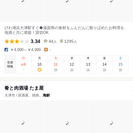
びわ湖浜大津駅すぐ◆滋賀県の食材をふんだんに散りばめたお料理を、
地酒と共に堪能！貸切OK
3.34
44
1295
人
人
￥4,000～￥4,999
-
日
月
火
水
木
金
土
空席
9
10
11
12
13
14
15
8
/
情報
肴と肉酒場 たま屋
大津市 / 居酒屋、焼肉、
海鮮