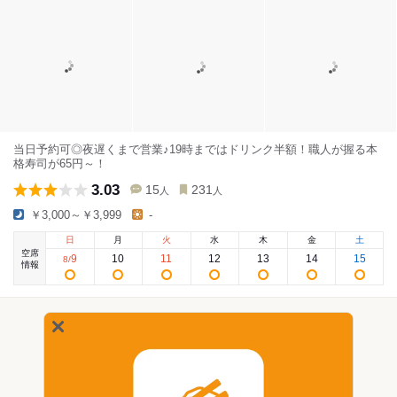
当日予約可◎夜遅くまで営業♪19時まではドリンク半額！職人が握る本
格寿司が65円～！
3.03
15
231
人
人
￥3,000～￥3,999
-
日
月
火
水
木
金
土
空席
9
10
11
12
13
14
15
8
/
情報