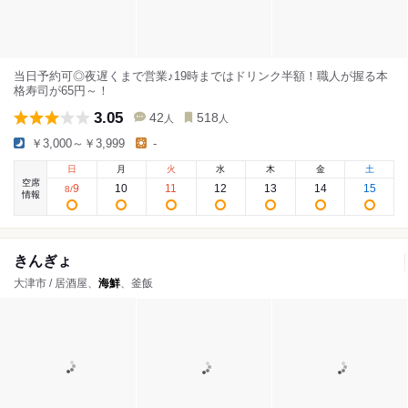
当日予約可◎夜遅くまで営業♪19時まではドリンク半額！職人が握る本
格寿司が65円～！
3.05
42
518
人
人
￥3,000～￥3,999
-
日
月
火
水
木
金
土
空席
9
10
11
12
13
14
15
8
/
情報
きんぎょ
大津市 / 居酒屋、
海鮮
、釜飯