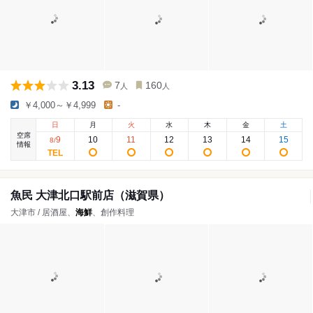
3.13
7
160
人
人
￥4,000～￥4,999
-
日
月
火
水
木
金
土
空席
9
10
11
12
13
14
15
8
/
情報
魚民 大津北口駅前店（滋賀県）
大津市 / 居酒屋、
海鮮
、創作料理