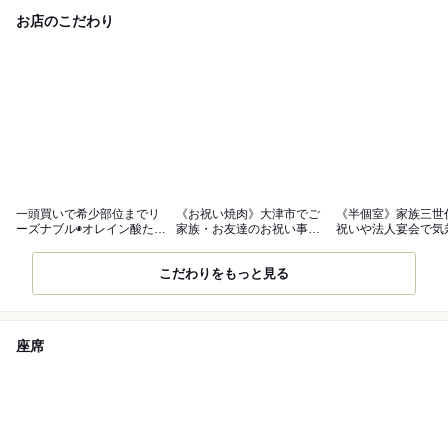
お店のこだわり
一頭買いで希少部位までリ
《お祝い焼肉》大津市でご
《半個室》家族三世
ーズナブル◉オレイン酸たっ
家族・お友達のお祝い事な
祝いや法人宴会で気
ぷり近江牛
ら焼肉すだく
くご利用可能
こだわりをもっと見る
座席