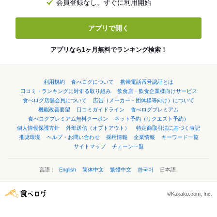
会員登録なし。すぐに利用開始
アプリで開く
アプリなら1ヶ月無料でランキング検索！
利用規約
食べログについて
携帯電話番号認証とは
口コミ・ランキングに対する取り組み
飲食店・飲食企業様向けサービス
食べログ店舗会員について
広告（メーカー・団体様等向け）について
機能改善要望
口コミガイドライン
食べログプレミアム
食べログプレミアム無料クーポン
ネット予約（リクエスト予約）
個人情報保護方針
外部送信（オプトアウト）
特定商取引法に基づく表記
推奨環境
ヘルプ・お問い合わせ
採用情報
企業情報
キーワード一覧
サイトマップ
チェーン一覧
言語：
English
简体中文
繁體中文
한국어
日本語
©Kakaku.com, Inc.