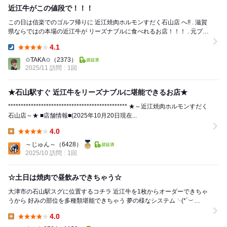
近江牛がこの値段で！！！
この日は信楽でのゴルフ帰りに 近江焼肉ホルモンすだく石山店 へ!! . 滋賀
県ならではの本場の近江牛が リーズナブルに食べれるお店！！！ . 元プロ
サッカー選手が営むお...
4.1
Dinner:
✩TAKA✩
（2373）
2025/11 訪問
1回
★石山駅すぐ 近江牛をリーズナブルに堪能できるお店★
*********************************************** ★～近江焼肉ホルモンすだく
石山店～★ ■店舗情報■(2025年10月20日現在...
4.0
Lunch:
～じゅん～
（6428）
2025/10 訪問
1回
☆土日は焼肉で昼飲みできちゃう☆
大津市の石山駅スグに位置するコチラ 近江牛を1枚からオーダーできちゃ
うから 好みの部位を多種類堪能できちゃう 夢の様なシステム╰(*´︶
`*)╯♡ ✴︎✴︎✴︎今...
4.0
Lunch: