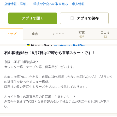
店舗情報（詳細）
環境や社会への取り組み
求人情報
アプリで開く
アプリで保存
写真
口コミ
トップ
座席
メニュー
607
52
50
貯まる・使える
ディナーで人数×
pt
石山駅徒歩3分！8月7日は17時から営業スタートです！
京阪・JR石山駅徒歩3分
カウンター席、テーブル席、個室席がございます。
お肉に徹底的にこだわり、市場に10％程度しかない出回らないA4、A5ランク
の近江牛を使ったメニュー構成。
口溶けの良い近江牛をリーズナブルにご提供しております。
ふっくら艶々の滋賀県産の近江米「キヌヒカリ」と
創業から数えて7代目となる特製のタレで揉みこんだ近江牛をお楽しみ下さ
い。