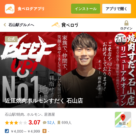
コースで使えるクーポン
戻る
インストール
アプリで開く
石山駅グルメへ
クーポンを利用せず予約する
ログイン
公式
近江焼肉ホルモンすだく 石山店
石山駅/焼肉､ ホルモン､ 居酒屋
3.07
52
人
699
人
￥4,000～￥4,999
-