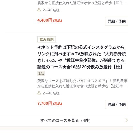
農家から直接仕入れた近江米が食べ放題と希少【和牛カ
ルビ】が食べられるコースです！ 焼肉5種盛＋ホルモン
2～40名様
盛り合わせが好評！ その日屠場から直接届くホルモンが
プリプリで新鮮です◎ 当店の人気メニューをたっぷりご
4,400
円
(税込)
詳細・予約
堪能いただける ※写真はイメージです。
飲み放題
≪ネット予約は下記の公式インスタグラムから
リンクに飛べます≫TV放映された〝大判赤身焼
きしゃぶ〟や〝近江牛希少部位〟が堪能できる
話題のコース★全16品120分飲み放題付【松】
1品
贅沢なコースを堪能したい方にオススメです！ 契約農家
から直接仕入れた近江米が食べ放題と希少な【近江牛カ
ルビと近江牛ロース】がついてるコースです！ 焼肉5種
2～40名様
盛＋ホルモン盛り合わせが好評！ その日屠場から直接届
くホルモンがプリプリで新鮮です◎ 当店の人気メニュー
7,700
円
(税込)
詳細・予約
をたっぷりご堪能いただける 『１２０分飲み放題付き！
焼肉すだく松コース』です。 ◎飲み放題は生ビール、ハ
イボール各種、酎ハイ各種、焼酎、梅酒、ソフトドリン
すべてのコースを見る（4件）
クまで豊富にご用意☆ ※写真はイメージです。