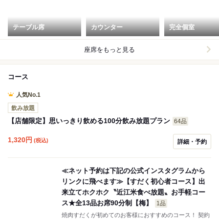
テーブル席
カウンター
完全個室
座席をもっと見る
コース
人気No.1
飲み放題
【店舗限定】思いっきり飲める100分飲み放題プラン
64品
1,320
円
(税込)
詳細・予約
≪ネット予約は下記の公式インスタグラムから
リンクに飛べます≫【すだく初心者コース】出
来立てホクホク〝近江米食べ放題〟お手軽コー
ス★全13品お席90分制【梅】
1品
焼肉すだくが初めてのお客様におすすめのコース！ 契約