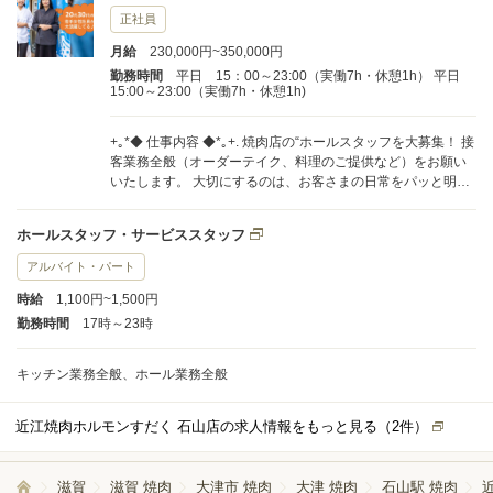
正社員
月給
230,000円~350,000円
勤務時間
平日 15：00～23:00（実働7h・休憩1h） 平日
15:00～23:00（実働7h・休憩1h)
+｡*◆ 仕事内容 ◆*｡+. 焼肉店の“ホールスタッフを大募集！ 接
客業務全般（オーダーテイク、料理のご提供など）をお願い
いたします。 大切にするのは、お客さまの日常をパッと明る
くするような心のこもったサービスです♪ やわらかい物腰や接
客で、あなたのファンをつくってくださいね。 ＊＊ ここがポ
ホールスタッフ・サービススタッフ
イント ＊＊ ◎お休み充実！安定して働ける環境◎ プライベー
トと両立しやすい《月9日休み》を実現。 「仕事も家庭も大
アルバイト・パート
切にしたい」という方に、ぴったりの環境です。 社内では実
時給
1,100円~1,500円
際に、女性スタッフも多数活躍しています！ ◎人や社会に寄
り添う！安心感のある会社◎ SDGsへの取り組みに積極的な
勤務時間
17時～23時
当社。 ジェンダー平等や、働きがい・経済成長などへの貢献
に努めています。 性別や年齢に関係なく、のびのび働ける場
キッチン業務全般、ホール業務全般
所がここにあります！ スタッフ一人ひとりに寄り添うので、
ライフスタイルが変わっても安心して働けますよ♪ .+｡*◆ こん
な方を歓迎します ◆*｡+. ＊着物での接客を楽しみたい方 ＊人
近江焼肉ホルモンすだく 石山店の求人情報をもっと見る（
2
件）
と接することが好きな方 ＊ワンランク上のおもてなしを身に
つけたい方 ＊安定した働き方を実現させたい方 ひとつでも当
てはまった方は、ぜひ一度お会いしましょう。 ご応募をお待
滋賀
滋賀 焼肉
大津市 焼肉
大津 焼肉
石山駅 焼肉