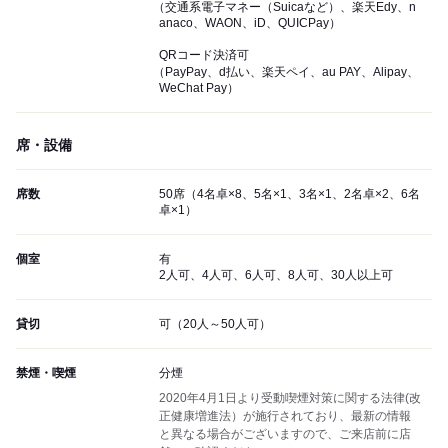
（交通系電子マネー（Suicaなど）、楽天Edy、n
anaco、WAON、iD、QUICPay）
QRコード決済可
（PayPay、d払い、楽天ペイ、au PAY、Alipay、
WeChat Pay）
席・設備
席数
50席（4名卓×8、5名×1、3名×1、2名卓×2、6名
卓×1）
個室
有
2人可、4人可、6人可、8人可、30人以上可
貸切
可（20人～50人可）
禁煙・喫煙
分煙
2020年4月1日より受動喫煙対策に関する法律(改
正健康増進法）が施行されており、最新の情報
と異なる場合がございますので、ご来店前に店