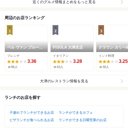
近くのグルメ情報まとめをもっと見る
周辺のお店ランキング
1
2
3
ベル ヴァン ブルージ
PISOLA 大津京店
クラウン カリー
ュ
ブ ブランチ大津
フレンチ
イタリアン
インド料理
3.36
3.28
3.25
86人
63人
30人
大津
のレストラン情報を見る
ランチのお店を探す
子連れでランチができるお店
ランチができるカフェ
ピザランチが食べられるお店
ランチができる日曜営業のお店