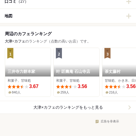
口コミ
（27）
地図
周辺のカフェランキング
大津
×
カフェ
のランキング（点数の高いお店）です。
1
2
3
三井寺力餅本家
叶 匠壽庵 石山寺店
茶丈藤村
和菓子、甘味処
和菓子、甘味処
甘味処、かき氷、日
3.67
3.56
3.56
840人
259人
216人
大津×カフェ
のランキングをもっと見る
広告を非表示