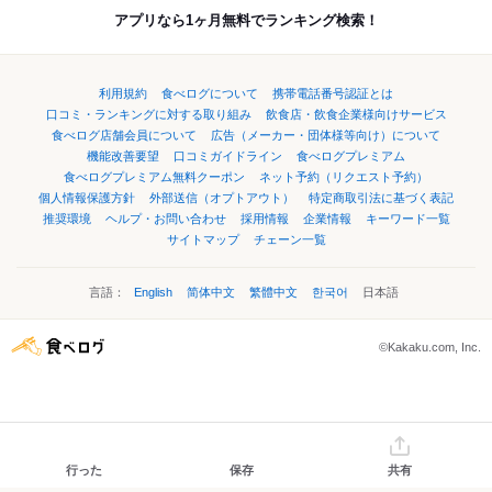
アプリなら1ヶ月無料でランキング検索！
利用規約
食べログについて
携帯電話番号認証とは
口コミ・ランキングに対する取り組み
飲食店・飲食企業様向けサービス
食べログ店舗会員について
広告（メーカー・団体様等向け）について
機能改善要望
口コミガイドライン
食べログプレミアム
食べログプレミアム無料クーポン
ネット予約（リクエスト予約）
個人情報保護方針
外部送信（オプトアウト）
特定商取引法に基づく表記
推奨環境
ヘルプ・お問い合わせ
採用情報
企業情報
キーワード一覧
サイトマップ
チェーン一覧
言語：
English
简体中文
繁體中文
한국어
日本語
©Kakaku.com, Inc.
行った
保存
共有