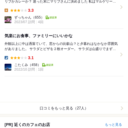
リブかカレーか？ 迷った末にマリブさんに決めました 私はマルゲリータ
長男はカルボナーラ ...
3.3
Lunch:
ずっちゃん
（655）
2023/07 訪問
4回
気楽にお食事、ファミリーにいいかな
外観以上に中は洒落ていて、窓からの比叡山？と夕暮れはなかなか雰囲気
がありました。 サラダとビザを２枚オーダー。 サラダは山盛りでまずま
ず。クワトロフォルマッジはハチミツとともに...
3.1
Dinner:
こたくみ
（458）
2022/10 訪問
1回
口コミをもっと見る（27人）
[PR] 近くのカフェのお店
もっと見る