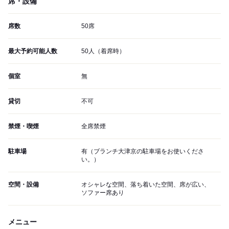
席・設備
席数
50席
最大予約可能人数
50人（着席時）
個室
無
貸切
不可
禁煙・喫煙
全席禁煙
駐車場
有（ブランチ大津京の駐車場をお使いくださ
い。）
空間・設備
オシャレな空間、落ち着いた空間、席が広い、
ソファー席あり
メニュー