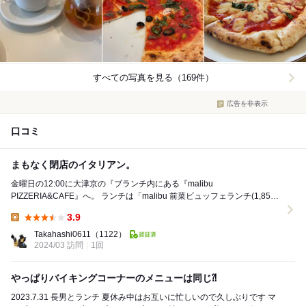
すべての写真を見る（169件）
広告を非表示
口コミ
まもなく閉店のイタリアン。
金曜日の12:00に大津京の『ブランチ内にある『malibu
PIZZERIA&CAFE』へ。 ランチは「malibu 前菜ビュッフェランチ(1,859
円)」の1種類。 ...
3.9
Lunch:
Takahashi0611
（1122）
2024/03 訪問
1回
やっぱりバイキングコーナーのメニューは同じ⁈
2023.7.31 長男とランチ 夏休み中はお互いに忙しいので久しぶりです マ