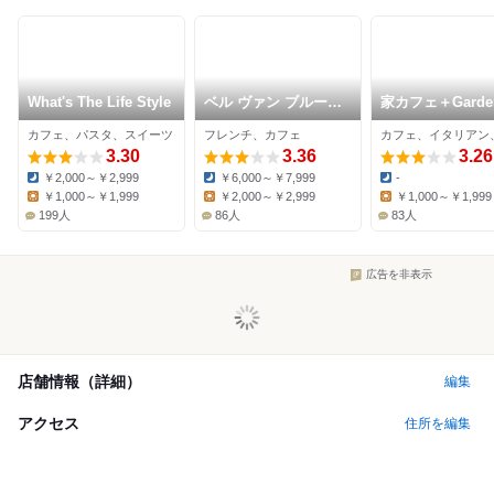
What's The Life Style
ベル ヴァン ブルージ
家カフェ＋Garde
ュ
カフェ、パスタ、スイーツ
フレンチ、カフェ
3.30
3.36
3.26
￥2,000～￥2,999
￥6,000～￥7,999
-
Dinner:
Dinner:
Dinner:
￥1,000～￥1,999
￥2,000～￥2,999
￥1,000～￥1,999
Lunch:
Lunch:
Lunch:
199人
86人
83人
広告を非表示
店舗情報（詳細）
編集
アクセス
住所を編集