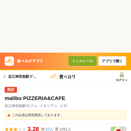
インストール
アプリで開く
近江神宮前駅グルメへ
ログイン
malibu PIZZERIA&CAFE
近江神宮前駅/カフェ､ イタリアン､ ピザ
このお店は現在閉店しております。
3.28
27
人
1091
人