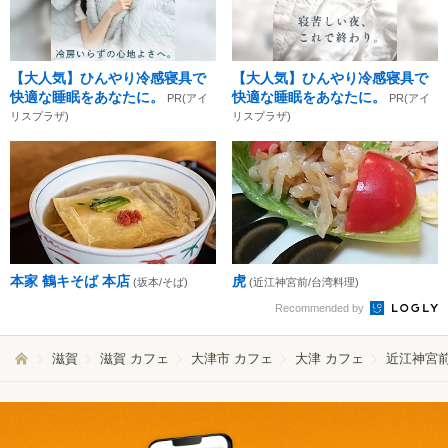
【大人気】ひんやり冷感寝具で
【大人気】ひんやり冷感寝具で
快適な睡眠をあなたに。
快適な睡眠をあなたに。
PR(アイ
PR(アイ
リスプラザ)
リスプラザ)
本家 鶴キそば 本店
虎
(坂本/そば)
(近江神宮前/台湾料理)
Recommended by
滋賀
滋賀 カフェ
大津市 カフェ
大津 カフェ
近江神宮前