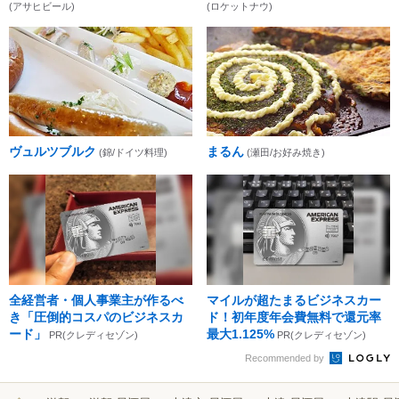
(アサヒビール)
(ロケットナウ)
ヴュルツブルク
まるん
(錦/ドイツ料理)
(瀬田/お好み焼き)
全経営者・個人事業主が作るべ
マイルが超たまるビジネスカー
き「圧倒的コスパのビジネスカ
ド！初年度年会費無料で還元率
ード」
最大1.125%
PR(クレディセゾン)
PR(クレディセゾン)
Recommended by