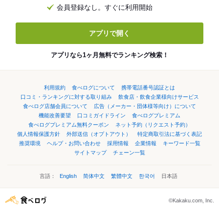
会員登録なし。すぐに利用開始
アプリで開く
アプリなら1ヶ月無料でランキング検索！
利用規約
食べログについて
携帯電話番号認証とは
口コミ・ランキングに対する取り組み
飲食店・飲食企業様向けサービス
食べログ店舗会員について
広告（メーカー・団体様等向け）について
機能改善要望
口コミガイドライン
食べログプレミアム
食べログプレミアム無料クーポン
ネット予約（リクエスト予約）
個人情報保護方針
外部送信（オプトアウト）
特定商取引法に基づく表記
推奨環境
ヘルプ・お問い合わせ
採用情報
企業情報
キーワード一覧
サイトマップ
チェーン一覧
言語：
English
简体中文
繁體中文
한국어
日本語
©Kakaku.com, Inc.