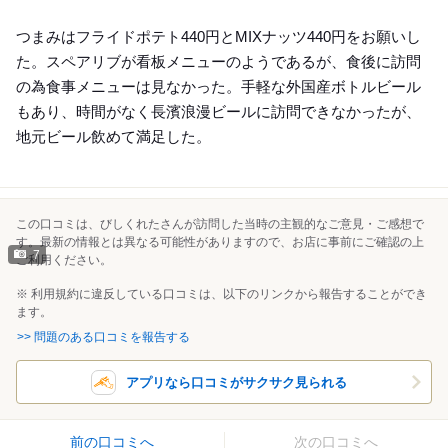
つまみはフライドポテト440円とMIXナッツ440円をお願いし
た。スペアリブが看板メニューのようであるが、食後に訪問
の為食事メニューは見なかった。手軽な外国産ボトルビール
もあり、時間がなく長濱浪漫ビールに訪問できなかったが、
地元ビール飲めて満足した。
この口コミは、びしくれたさんが訪問した当時の主観的なご意見・ご感想で
す。最新の情報とは異なる可能性がありますので、お店に事前にご確認の上
7
ご利用ください。
※ 利用規約に違反している口コミは、以下のリンクから報告することができ
ます。
>> 問題のある口コミを報告する
アプリなら口コミがサクサク見られる
前の口コミへ
次の口コミへ