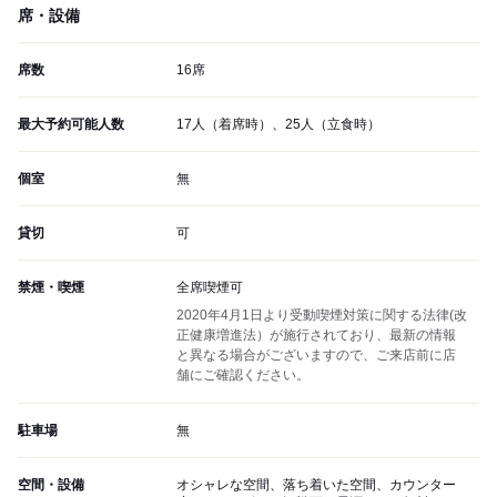
席・設備
席数
16席
最大予約可能人数
17人（着席時）、25人（立食時）
個室
無
貸切
可
禁煙・喫煙
全席喫煙可
2020年4月1日より受動喫煙対策に関する法律(改
正健康増進法）が施行されており、最新の情報
と異なる場合がございますので、ご来店前に店
舗にご確認ください。
駐車場
無
空間・設備
オシャレな空間、落ち着いた空間、カウンター