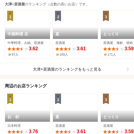
大津
×
居酒屋
のランキング（点数の高いお店）です。
1
2
3
中国料理 旦
直
とっくり
中華料理、火鍋、居酒屋
居酒屋
居酒屋、海鮮、焼肉
3.62
3.61
3.59
97人
109人
171人
大津×居酒屋
のランキングをもっと見る
周辺のお店ランキング
1
2
3
おゝ杉
直
とっくり
日本料理
居酒屋
居酒屋
3.76
3.61
3.59