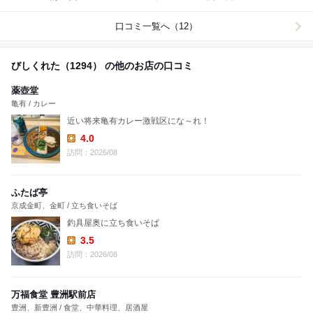
口コミ一覧へ（12）
びしくれた（1294） の他のお店の口コミ
薬壺堂
亀有 / カレー
近い将来亀有カレー激戦区にな～れ！
4.0
Lunch:
訪問：2026/08
ふたば亭
京成金町、金町 / 立ち食いそば
釣具屋奥に立ち食いそば
3.5
Lunch:
訪問：2026/08
万福食堂 豊洲駅前店
豊洲、新豊洲 / 食堂、中華料理、居酒屋