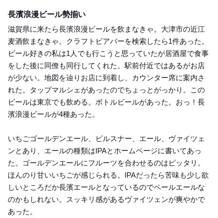
Dinner
長濱浪漫ビール勢揃い
滋賀県に来たら長濱浪漫ビールを飲まなきゃ。大津市の近江
麦酒飲まなきゃ。クラフトビアバーを検索したら1件あった。
ビール好きの私は1人でも行こうと思っていたが居酒屋で食事
をした後に同僚も同行してくれた。駅前付近ではあるがお店
が少ない。地図を辿りお店に到着し、カウンター席に案内さ
れた。タップマルシェがあったのでちょっとがっかり。この
ビールは東京でも飲める。ボトルビールがあった。おっ！長
濱浪漫ビールが4種あった。
いちごゴールデンエール、ピルスナー、エール、ヴァイツェ
ンとあり、エールの種類はIPAとホームページに書いてあっ
た。ゴールデンエールにフルーツを合わせるのはピッタリ。
ほんのり甘いいちごが感じられる。IPAだったら苦味も少し欲
しいところだか長濱エールとなっているのでペールエールな
のかもしれない。スッキリ感があるヴァイツェンが爽やかで
あった。