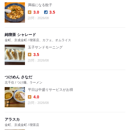
満福になる餃子
3.0
3.5
Lunch:
Dinner:
訪問：2026/08
純喫茶 シャレード
金町、京成金町 / 喫茶店、カフェ、オムライス
玉子サンドモーニング
3.5
Lunch:
訪問：2026/08
つけめん さなだ
北千住 / つけ麺、ラーメン
平日は中盛りサービスがお得
4.0
Lunch:
訪問：2026/08
アラスカ
金町、京成金町 / 喫茶店