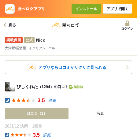
インストール
アプリで開く
戻る
ログイン
Nico
公式
大津駅/居酒屋､ イタリアン､ バル
アプリなら口コミがサクサク見られる
びしくれた
（1294）の口コミ
認証済
3.5
詳細
Dinner
口コミ（1）
写真
2021/12 訪問
1回目
3.5
詳細