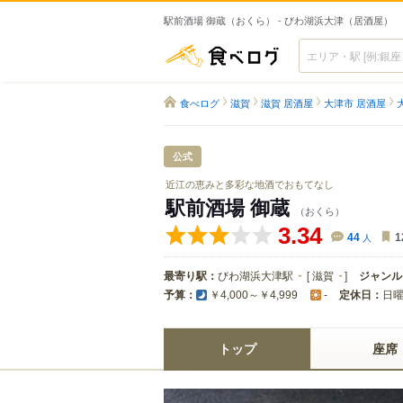
駅前酒場 御蔵（おくら） - びわ湖浜大津（居酒屋）
食べログ
食べログ
滋賀
滋賀 居酒屋
大津市 居酒屋
公式
近江の恵みと多彩な地酒でおもてなし
駅前酒場 御蔵
（おくら）
3.34
44
人
1
最寄り駅：
びわ湖浜大津駅
[
滋賀
]
ジャンル
予算：
定休日：
日
￥4,000～￥4,999
-
トップ
座席