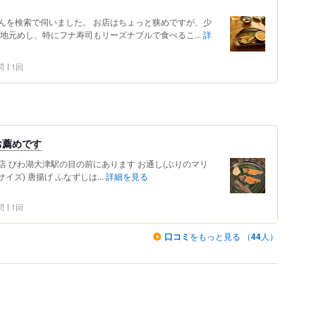
んを検索で伺いました。 お店はちょっと狭めですが、少
地元めし、特にフナ寿司もリーズナブルで食べるこ...
詳
問
1回
お薦めです
 びわ湖大津駅の目の前にあります お通し(ぶりのマリ
イズ) 唐揚げ ふなずしは...
詳細を見る
問
1回
口コミ
をもっと見る （
44
人）