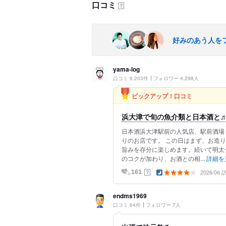
口コミ
？
好みのあう人を
yama-log
口コミ 6,203件
フォロワー 4,298人
ピックアップ！口コミ
浜大津で旬の魚介類と日本酒と
日本酒浜大津駅前の人気店、駅前酒場 
りのお店です。 この日はまず、お造
旨みを存分に楽しめます。続いて明太
のコクが加わり、お酒との相...
詳細を
2026/06
？
161
endms1969
口コミ 64件
フォロワー 7人