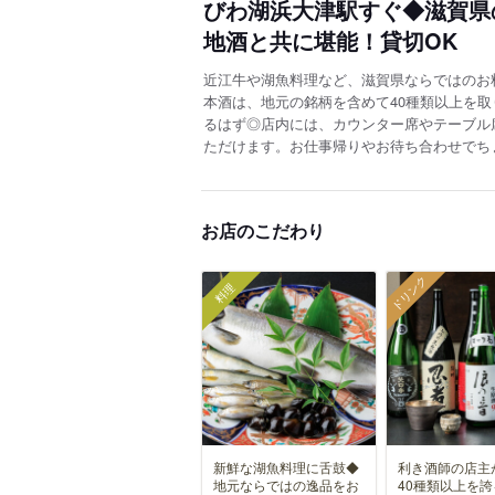
びわ湖浜大津駅すぐ◆滋賀県
地酒と共に堪能！貸切OK
近江牛や湖魚料理など、滋賀県ならではのお
本酒は、地元の銘柄を含めて40種類以上を
るはず◎店内には、カウンター席やテーブル
ただけます。お仕事帰りやお待ち合わせでち
お店のこだわり
ドリンク
料理
新鮮な湖魚料理に舌鼓◆
利き酒師の店主
地元ならではの逸品をお
40種類以上を