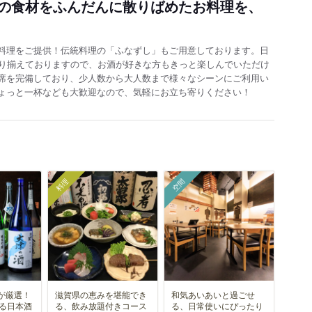
の食材をふんだんに散りばめたお料理を、
料理をご提供！伝統料理の「ふなずし」もご用意しております。日
取り揃えておりますので、お酒が好きな方もきっと楽しんでいただけ
席を完備しており、少人数から大人数まで様々なシーンにご利用い
ょっと一杯なども大歓迎なので、気軽にお立ち寄りください！
料理
空間
が厳選！
滋賀県の恵みを堪能でき
和気あいあいと過ごせ
誇る日本酒
る、飲み放題付きコース
る、日常使いにぴったり