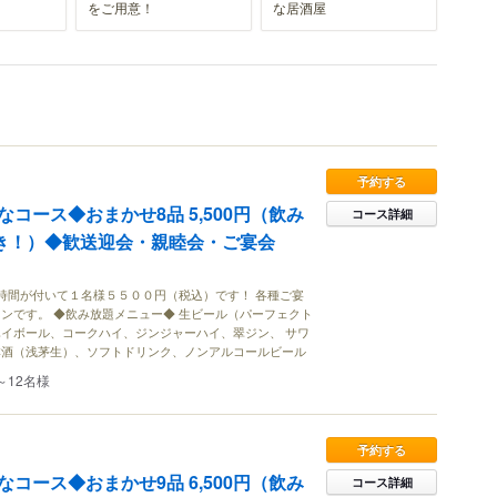
をご用意！
な居酒屋
予約する
コース◆おまかせ8品 5,500円（飲み
コース詳細
付き！）◆歓送迎会・親睦会・ご宴会
時間が付いて１名様５５００円（税込）です！ 各種ご宴
ンです。 ◆飲み放題メニュー◆ 生ビール（パーフェクト
イボール、コークハイ、ジンジャーハイ、翠ジン、 サワ
本酒（浅茅生）、ソフトドリンク、ノンアルコールビール
～12名様
予約する
コース◆おまかせ9品 6,500円（飲み
コース詳細