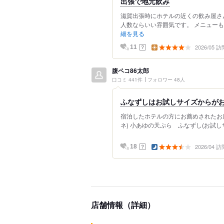
出張で地元飲み
滋賀出張時にホテルの近くの飲み屋さ
人数ならいい雰囲気です。 メニューも
細を見る
2026/05 訪
？
11
腹ペコ86太郎
口コミ 441件
フォロワー 48人
ふなずしはお試しサイズからが
宿泊したホテルの方にお薦めされたお店
ネ) 小あゆの天ぷら ふなずし(お試しサ
2026/04 訪
？
18
店舗情報（詳細）