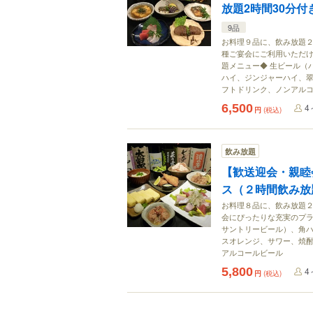
放題2時間30分
9品
お料理９品に、飲み放題２
種ご宴会にご利用いただけ
題メニュー◆ 生ビール（
ハイ、ジンジャーハイ、翠
フトドリンク、ノンアル
6,500
4
円
(税込)
飲み放題
【歓送迎会・親睦会
ス（２時間飲み放
お料理８品に、飲み放題２
会にぴったりな充実のプラ
サントリービール）、角
スオレンジ、サワー、焼
アルコールビール
5,800
4
円
(税込)