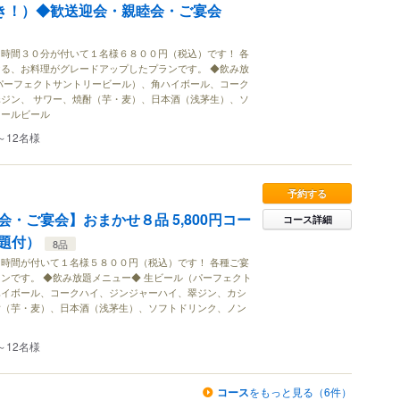
付き！）◆歓送迎会・親睦会・ご宴会
時間３０分が付いて１名様６８００円（税込）です！ 各
る、お料理がグレードアップしたプランです。 ◆飲み放
パーフェクトサントリービール）、角ハイボール、コーク
ジン、 サワー、焼酎（芋・麦）、日本酒（浅茅生）、ソ
コールビール
～12名様
予約する
・ご宴会】おまかせ８品 5,800円コー
コース詳細
題付）
8品
時間が付いて１名様５８００円（税込）です！ 各種ご宴
ンです。 ◆飲み放題メニュー◆ 生ビール（パーフェクト
ハイボール、コークハイ、ジンジャーハイ、翠ジン、カシ
酎（芋・麦）、日本酒（浅茅生）、ソフトドリンク、ノン
～12名様
コース
をもっと見る（6件）