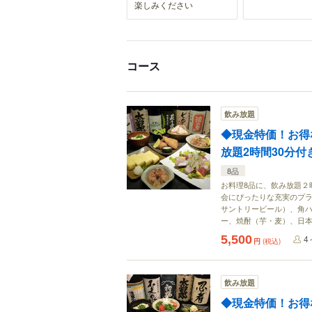
楽しみください
コース
飲み放題
◆現金特価！お得な
放題2時間30分
8品
お料理8品に、飲み放題２
会にぴったりな充実のプラ
サントリービール）、角ハ
ー、焼酎（芋・麦）、日
5,500
4
円
(税込)
飲み放題
◆現金特価！お得な