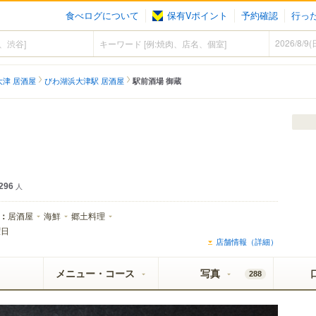
食べログについて
保有Vポイント
予約確認
行っ
大津 居酒屋
びわ湖浜大津駅 居酒屋
駅前酒場 御蔵
296
人
：
居酒屋
海鮮
郷土料理
曜日
店舗情報（詳細）
メニュー・コース
写真
288