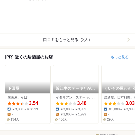
口コミをもっと見る（3人）
[PR] 近くの居酒屋のお店
もっと見る
下田屋
近江牛ステーキとがぶ
くいもの屋わん 
飲みワイン ニクバル
駅前店
居酒屋、そば
イタリアン、ステーキ、居酒屋
居酒屋、日本料理、
モダンミール 大津店
3.54
3.48
3.03
￥3,000～￥3,999
￥3,000～￥3,999
￥3,000～￥3,999
Dinner:
Dinner:
Dinner:
-
￥1,000～￥1,999
-
Lunch:
Lunch:
Lunch:
134人
436人
29人