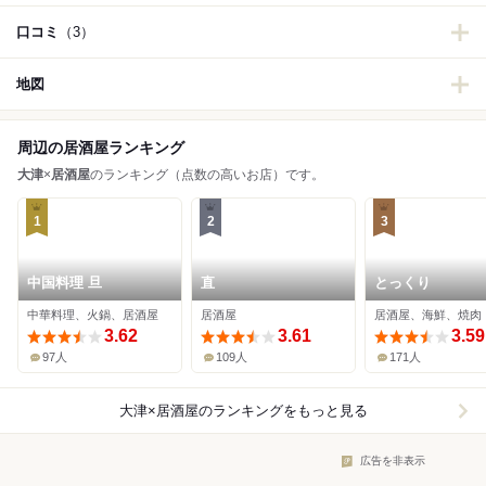
口コミ
（3）
地図
周辺の居酒屋ランキング
大津
×
居酒屋
のランキング（点数の高いお店）です。
1
2
3
中国料理 旦
直
とっくり
中華料理、火鍋、居酒屋
居酒屋
居酒屋、海鮮、焼肉
3.62
3.61
3.59
97人
109人
171人
大津×居酒屋
のランキングをもっと見る
広告を非表示