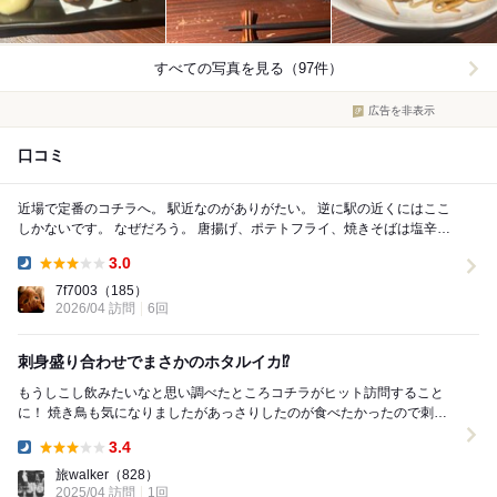
すべての写真を見る（97件）
広告を非表示
口コミ
近場で定番のコチラへ。 駅近なのがありがたい。 逆に駅の近くにはここ
しかないです。 なぜだろう。 唐揚げ、ポテトフライ、焼きそばは塩辛す
ぎるのでいつも味薄めでお願いしてます...
3.0
Dinner:
7f7003
（185）
2026/04 訪問
6回
刺身盛り合わせでまさかのホタルイカ⁉︎
もうしこし飲みたいなと思い調べたところコチラがヒット訪問すること
に！ 焼き鳥も気になりましたがあっさりしたのが食べたかったので刺身
の盛り合わせやらうどんやらを頼みました。 ...
3.4
Dinner:
旅walker
（828）
2025/04 訪問
1回