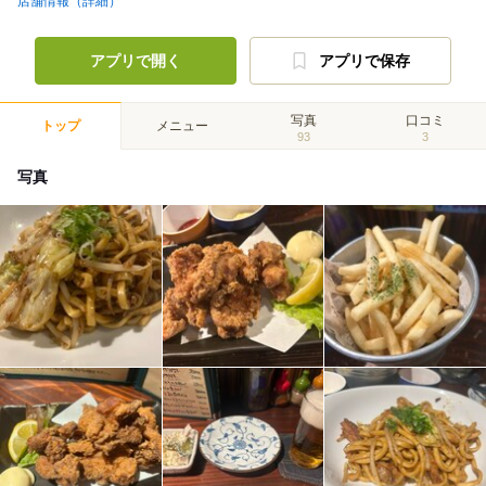
店舗情報（詳細）
アプリで開く
アプリで保存
写真
口コミ
トップ
メニュー
93
3
写真