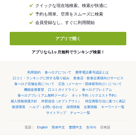
クイックな現在地検索。検索が快適に
予約も簡単。空席をスムーズに検索
会員登録なし。すぐに利用開始
アプリで開く
アプリなら1ヶ月無料でランキング検索！
利用規約
食べログについて
携帯電話番号認証とは
口コミ・ランキングに対する取り組み
飲食店・飲食企業様向けサービス
食べログ店舗会員について
広告（メーカー・団体様等向け）について
機能改善要望
口コミガイドライン
食べログプレミアム
食べログプレミアム無料クーポン
ネット予約（リクエスト予約）
個人情報保護方針
外部送信（オプトアウト）
特定商取引法に基づく表記
推奨環境
ヘルプ・お問い合わせ
採用情報
企業情報
キーワード一覧
サイトマップ
チェーン一覧
言語：
English
简体中文
繁體中文
한국어
日本語