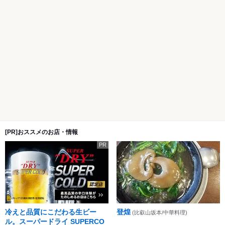
[PR]おススメのお店・情報
PR
冷えと品質にこだわる生ビー
登煌
(比叡山坂本/中華料理)
ル。スーパードライ SUPERCO