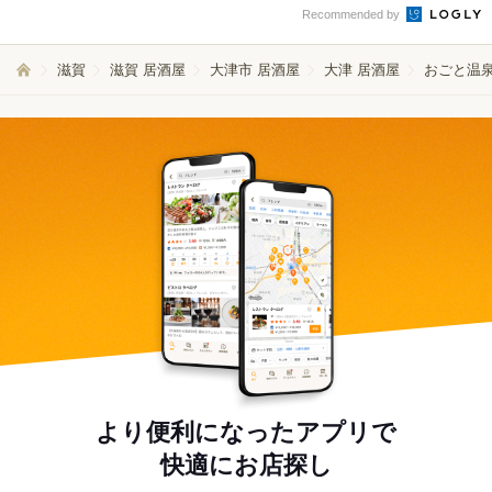
Recommended by
滋賀
滋賀 居酒屋
大津市 居酒屋
大津 居酒屋
おごと温泉
より便利になったアプリで
快適にお店探し