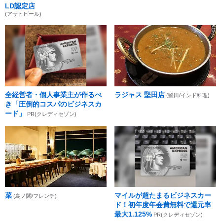
LD認定店
(アサヒビール)
全経営者・個人事業主が作るべ
ラジャス 堅田店
(堅田/インド料理)
き「圧倒的コスパのビジネスカ
ード」
PR(クレディセゾン)
菜
マイルが超たまるビジネスカー
(島ノ関/フレンチ)
ド！初年度年会費無料で還元率
最大1.125%
PR(クレディセゾン)