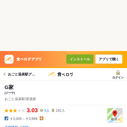
インストール
アプリで開く
おごと温泉駅グルメへ
ログイン
G家
(ジーヤ)
おごと温泉駅/居酒屋
3.03
3
人
182
人
￥3,000～￥3,999
-