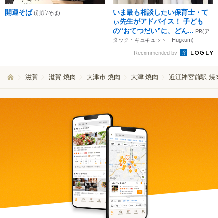
開運そば
いま最も相談したい保育士・て
(別所/そば)
ぃ先生がアドバイス！ 子ども
の“おてつだい”に、どん...
PR(ア
タック・キュキュット｜Hugkum)
Recommended by
滋賀
滋賀 焼肉
大津市 焼肉
大津 焼肉
近江神宮前駅 焼