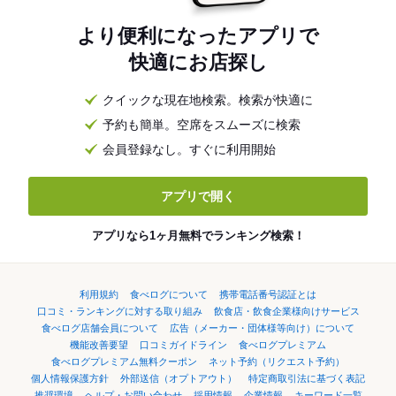
より便利になったアプリで
快適にお店探し
クイックな現在地検索。検索が快適に
予約も簡単。空席をスムーズに検索
会員登録なし。すぐに利用開始
アプリで開く
アプリなら1ヶ月無料でランキング検索！
利用規約
食べログについて
携帯電話番号認証とは
口コミ・ランキングに対する取り組み
飲食店・飲食企業様向けサービス
食べログ店舗会員について
広告（メーカー・団体様等向け）について
機能改善要望
口コミガイドライン
食べログプレミアム
食べログプレミアム無料クーポン
ネット予約（リクエスト予約）
個人情報保護方針
外部送信（オプトアウト）
特定商取引法に基づく表記
推奨環境
ヘルプ・お問い合わせ
採用情報
企業情報
キーワード一覧