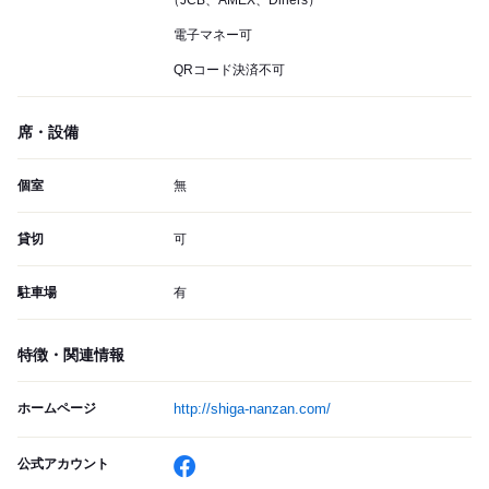
（JCB、AMEX、Diners）
電子マネー可
QRコード決済不可
席・設備
個室
無
貸切
可
駐車場
有
特徴・関連情報
ホームページ
http://shiga-nanzan.com/
公式アカウント