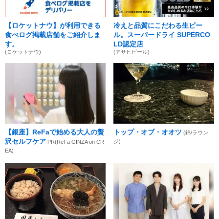
【ロケットナウ】が利用できる
冷えと品質にこだわる生ビー
食べログ掲載店舗をご紹介しま
ル。スーパードライ SUPERCO
す。
LD認定店
(ロケットナウ)
(アサヒビール)
【銀座】ReFaで始める大人の贅
トップ・オブ・オオツ
(錦/ラウン
沢セルフケア
ジ)
PR(ReFa GINZA on CR
EA)