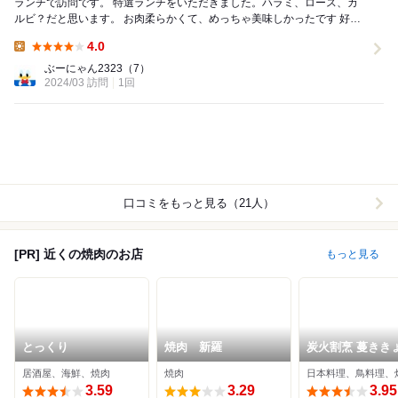
ランチで訪問です。 特選ランチをいただきました。ハラミ、ロース、カ
ルビ？だと思います。 お肉柔らかくて、めっちゃ美味しかったです 好み
はハラミ！もっと食べたかったー。ランチに...
4.0
Lunch:
ぶーにゃん2323
（7）
2024/03 訪問
1回
口コミをもっと見る（21人）
[PR] 近くの焼肉のお店
もっと見る
とっくり
焼肉 新羅
炭火割烹 蔓きき
居酒屋、海鮮、焼肉
焼肉
日本料理、鳥料理、
3.59
3.29
3.95