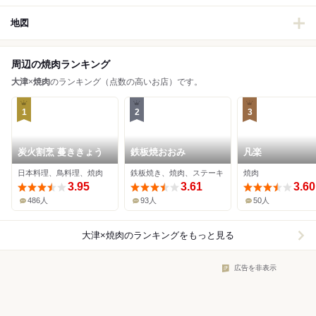
地図
周辺の焼肉ランキング
大津
×
焼肉
のランキング（点数の高いお店）です。
1
2
3
炭火割烹 蔓ききょう
鉄板焼おおみ
凡楽
日本料理、鳥料理、焼肉
鉄板焼き、焼肉、ステーキ
焼肉
3.95
3.61
3.60
486人
93人
50人
大津×焼肉
のランキングをもっと見る
広告を非表示