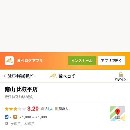
インストール
アプリで開く
近江神宮前駅グルメへ
ログイン
南山 比叡平店
近江神宮前駅/焼肉
3.20
21
人
589
人
-
￥1,000～￥1,999
水曜日、木曜日