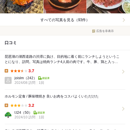
すべての写真を見る（93件）
広告を非表示
口コミ
琵琶湖の湖西道路の渋滞に負け、目的地に着く前にランチしようというこ
とになり、訪問。写真は焼肉ランチ4人前の肉です。牛、豚、鶏と入って
いてボリュームもありました。スープやナムル、サラ...
3.7
Lunch:
joislm
（242）
2024/08 訪問
1回
ホルモン定食 / 豚味噌焼き 良いお肉をコスパよくいただけた
3.2
Lunch:
t.t24
（50）
2024/10 訪問
1回