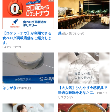
【ロケットナウ】が利用できる
菜
(島ノ関/フレンチ)
食べログ掲載店舗をご紹介しま
す。
(ロケットナウ)
はしがき
【大人気】ひんやり冷感寝具で
(大津/割烹)
快適な睡眠をあなたに。
PR(アイ
リスプラザ)