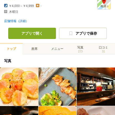
￥4,000～￥4,999
-
木曜日
店舗情報（詳細）
アプリで開く
アプリで保存
写真
口コミ
トップ
座席
メニュー
273
31
写真