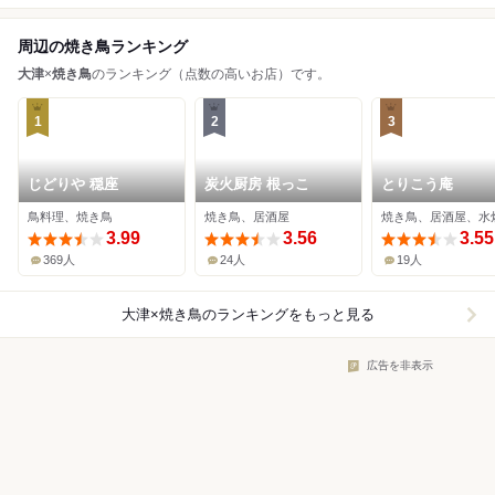
周辺の焼き鳥ランキング
大津
×
焼き鳥
のランキング（点数の高いお店）です。
1
2
3
じどりや 穏座
炭火厨房 根っこ
とりこう庵
鳥料理、焼き鳥
焼き鳥、居酒屋
焼き鳥、居酒屋、水
3.99
3.56
3.55
369人
24人
19人
大津×焼き鳥
のランキングをもっと見る
広告を非表示