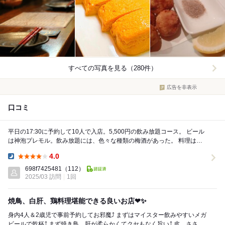
すべての写真を見る（280件）
広告を非表示
口コミ
平日の17:30に予約して10人で入店。5,500円の飲み放題コース。 ビール
は神泡プレモル。飲み放題には、色々な種類の梅酒があった。 料理は、
鶏の串焼きや鶏鍋など、鶏料理がメ...
4.0
Dinner:
698f7425481
（112）
2025/03 訪問
1回
焼鳥、白肝、鶏料理堪能できる良いお店❤✨
身内4人＆2歳児で事前予約してお邪魔⤴️ まずはマイスター飲みやすいメガ
ビールで乾杯⤴️ まず焼き鳥、肝が柔らかくてクセもなく旨い⤴️ 皮、ささみ