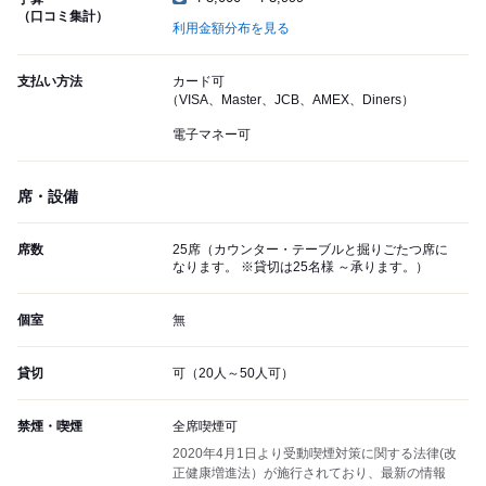
（口コミ集計）
利用金額分布を見る
支払い方法
カード可
（VISA、Master、JCB、AMEX、Diners）
電子マネー可
席・設備
席数
25席（カウンター・テーブルと掘りごたつ席に
なります。 ※貸切は25名様 ～承ります。）
個室
無
貸切
可（20人～50人可）
禁煙・喫煙
全席喫煙可
2020年4月1日より受動喫煙対策に関する法律(改
正健康増進法）が施行されており、最新の情報