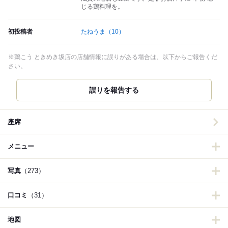
じる鶏料理を。
初投稿者
たねうま
（10）
※鶏こう ときめき坂店の店舗情報に誤りがある場合は、以下からご報告くだ
さい。
誤りを報告する
座席
メニュー
写真
（273）
口コミ
（31）
地図