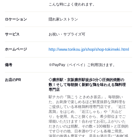
こんな時によく使われます。
ロケーション
隠れ家レストラン
サービス
お祝い・サプライズ可
ホームページ
http://www.torikou.jp/shop/shop-tokimeki.html
備考
※PayPay（ペイペイ）ご利用頂けます。
お店のPR
◇膳所駅・京阪膳所駅徒歩3分◇圧倒的焼酎の
数！そして毎朝捌く新鮮な鶏を味わえる鶏料理
専門店
駅チカの『鶏こう ときめき坂店』。毎朝捌い
た、お刺身で楽しめるほど鮮度抜群な鶏料理を
ご提供している本格鶏料理専門店です。「近江
黒鶏」をはじめ、「近江しゃも」や「大山ど
り」を使用。丸ごと捌くから、希少部位までご
堪能いただけます！合わせてお召し上がりいた
だきたいのは焼酎。その数＜100種類＞と圧倒的
です◎その他、日本酒やワインも各種ご用意。
滋賀の地酒も豊富です。是非お酒片手に“本物”感