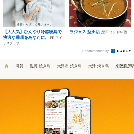
【大人気】ひんやり冷感寝具で
ラジャス 堅田店
(堅田/インド料理)
快適な睡眠をあなたに。
PR(アイ
リスプラザ)
Recommended by
滋賀
滋賀 焼き鳥
大津市 焼き鳥
大津 焼き鳥
京阪膳所駅