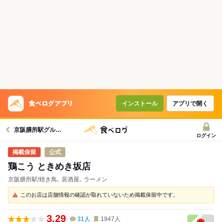
インストール
アプリで開く
京阪膳所駅グルメへ
ログイン
公式
鶏こう ときめき坂店
京阪膳所駅/焼き鳥､ 居酒屋､ ラーメン
このお店は店舗情報の確認が取れていないため掲載保留中です。
3.29
31
人
1947
人