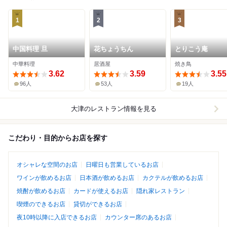
1
2
3
中国料理 旦
花ちょうちん
とりこう庵
中華料理
居酒屋
焼き鳥
3.62
3.59
3.55
96人
53人
19人
大津
のレストラン情報を見る
こだわり・目的からお店を探す
オシャレな空間のお店
日曜日も営業しているお店
ワインが飲めるお店
日本酒が飲めるお店
カクテルが飲めるお店
焼酎が飲めるお店
カードが使えるお店
隠れ家レストラン
喫煙のできるお店
貸切ができるお店
夜10時以降に入店できるお店
カウンター席のあるお店