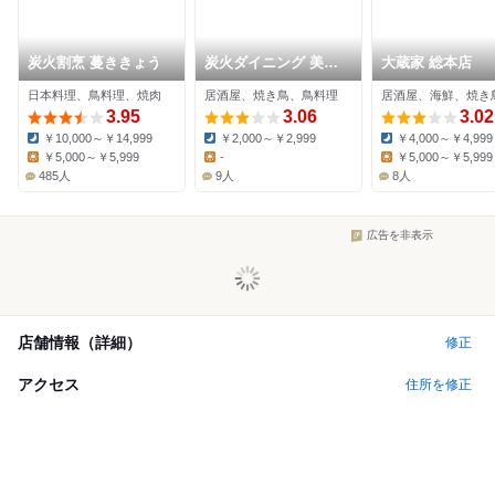
炭火割烹 蔓ききょう
炭火ダイニング 美味
大蔵家 総本店
皆快 膳所店
日本料理、鳥料理、焼肉
居酒屋、焼き鳥、鳥料理
居酒屋、海鮮、焼き
3.95
3.06
3.02
￥10,000～￥14,999
￥2,000～￥2,999
￥4,000～￥4,999
Dinner:
Dinner:
Dinner:
￥5,000～￥5,999
-
￥5,000～￥5,999
Lunch:
Lunch:
Lunch:
485人
9人
8人
広告を非表示
店舗情報（詳細）
修正
アクセス
住所を修正