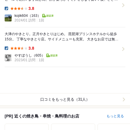
もビールあてに良いコ...
3.8
Dinner:
kojik604
（163）
2024/01 訪問
1回
大津のやきとり。正月やきとりはじめ。 琵琶湖プリンスホテルから徒歩
15分。 丁寧なやきとり店。サイドメニューも充実。 大きなお店では無い
ことがありがたい、ゆったりご飯。 ...
3.8
Dinner:
やすぼうし
（605）
2023/01 訪問
1回
口コミをもっと見る（31人）
[PR] 近くの焼き鳥・串焼・鳥料理のお店
もっと見る