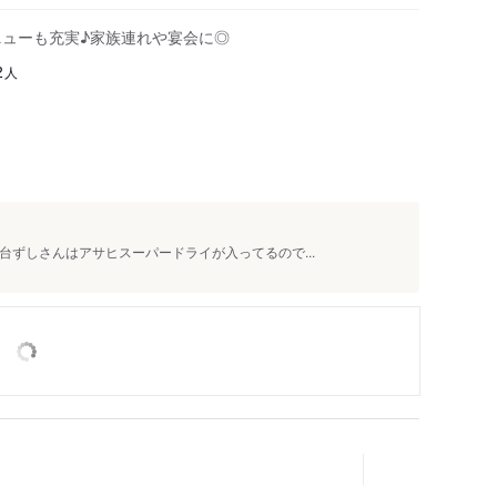
ニューも充実♪家族連れや宴会に◎
人
2
台ずしさんはアサヒスーパードライが入ってるので...