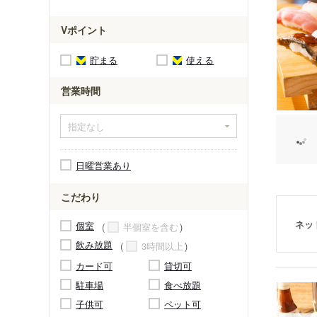
Vポイント
貯まる
使える
営業時間
日曜営業あり
こだわり
ネッ
個室
半個室を含む
飲み放題
3時間以上
カード可
貸切可
駐車場
食べ放題
子供可
ペット可