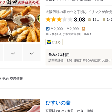
大阪伝統の串カツと手頃なドリンクが自慢
3.03
人
12
14
￥2,000～￥2,999
-
埼玉県さいたま市北区宮原町3-376-1
貯まる
飲みパス利用
訪問時評価 3.03 日曜21時30分頃訪問 お祭
ト予約
空席情報
ひすいの舍
宮原駅 203m / 寿司、かき、海鮮