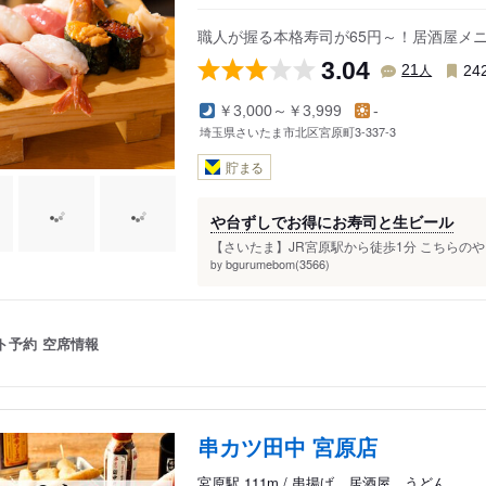
職人が握る本格寿司が65円～！居酒屋メ
3.04
人
21
24
￥3,000～￥3,999
-
埼玉県さいたま市北区宮原町3-337-3
貯まる
や台ずしでお得にお寿司と生ビール
【さいたま】JR宮原駅から徒歩1分 こちらのや
bgurumebom(3566)
by
ト予約
空席情報
串カツ田中 宮原店
宮原駅 111m / 串揚げ、居酒屋、うどん