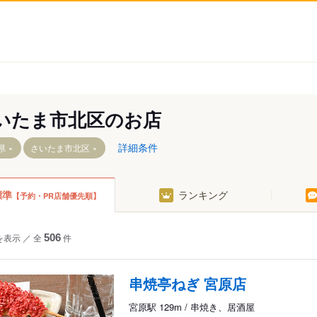
いたま市北区のお店
詳細条件
県
さいたま市北区
標準
ランキング
【予約・PR店舗優先順】
を表示
／
全
506
件
串焼亭ねぎ 宮原店
宮原駅 129m / 串焼き、居酒屋