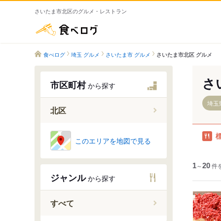
さいたま市北区のグルメ・レストラン
食べログ
食べログ
埼玉 グルメ
さいたま市 グルメ
さいたま市北区 グルメ
さ
市区町村
から探す
埼玉
北区
このエリアを地図で見る
植竹町
1
～
20
件
大成町
ジャンル
から探す
すべて