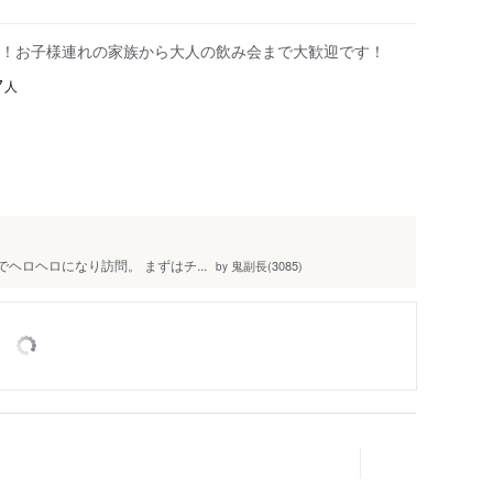
！お子様連れの家族から大人の飲み会まで大歓迎です！
人
7
りでヘロヘロになり訪問。 まずはチ...
鬼副長(3085)
by