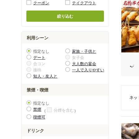
クーポン
テイクアウト
絞り込む
利用シーン
指定なし
家族・子供と
デート
女子会
合コン
大人数の宴会
接待
一人で入りやすい
知人・友人と
禁煙・喫煙
ネッ
指定なし
禁煙
分煙を含む
喫煙可
ドリンク