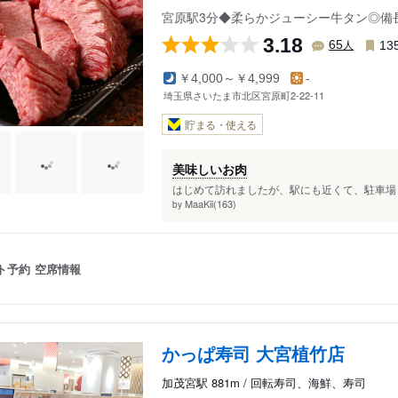
宮原駅3分◆柔らかジューシー牛タン◎備
3.18
人
65
13
￥4,000～￥4,999
-
埼玉県さいたま市北区宮原町2-22-11
貯まる・使える
美味しいお肉
はじめて訪れましたが、駅にも近くて、駐車場も
MaaKii(163)
by
ト予約
空席情報
かっぱ寿司 大宮植竹店
加茂宮駅 881m / 回転寿司、海鮮、寿司