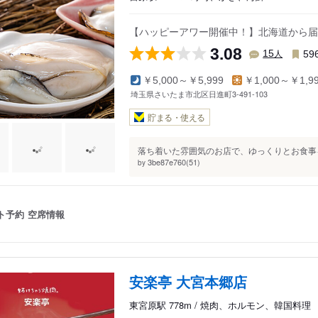
【ハッピーアワー開催中！】北海道から届
3.08
人
15
59
￥5,000～￥5,999
￥1,000～￥1,9
埼玉県さいたま市北区日進町3-491-103
貯まる・使える
落ち着いた雰囲気のお店で、ゆっくりとお食事を
3be87e760(51)
by
ト予約
空席情報
安楽亭 大宮本郷店
東宮原駅 778m / 焼肉、ホルモン、韓国料理