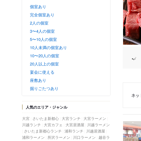
個室あり
完全個室あり
2人の個室
3〜4人の個室
5〜10人の個室
10人未満の個室あり
10〜20人の個室
20人以上の個室
宴会に使える
座敷あり
掘りごたつあり
ネッ
人気のエリア・ジャンル
大宮
さいたま新都心
大宮ランチ
大宮ラーメン
川越ランチ
大宮カフェ
大宮居酒屋
川越ラーメン
さいたま新都心ランチ
浦和ランチ
川越居酒屋
浦和ラーメン
所沢ラーメン
川口ラーメン
越谷ラ