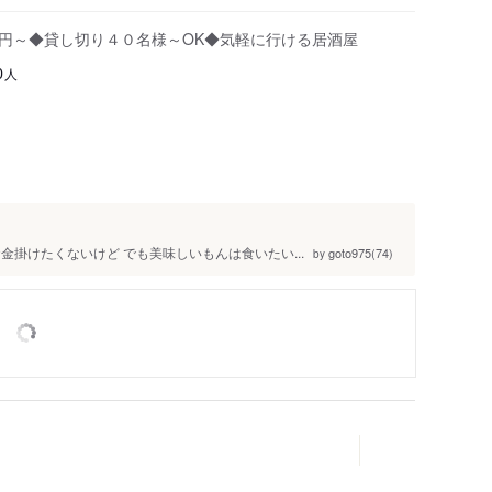
0円～◆貸し切り４０名様～OK◆気軽に行ける居酒屋
人
0
金掛けたくないけど でも美味しいもんは食いたい...
goto975(74)
by