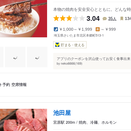
本物の焼肉を安全安心とともに。どんな時
3.04
人
35
13
￥1,000～￥1,999
～￥999
埼玉県さいたま市北区本郷町513-1
貯まる・使える
アプリのクーポンを沢山使ってお安く食事出来ま
neko6666(169)
by
ト予約
空席情報
池田屋
宮原駅 200m / 焼肉、冷麺、ホルモン