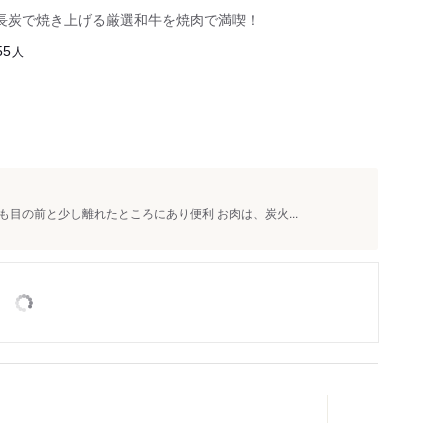
長炭で焼き上げる厳選和牛を焼肉で満喫！
人
55
目の前と少し離れたところにあり便利 お肉は、炭火...