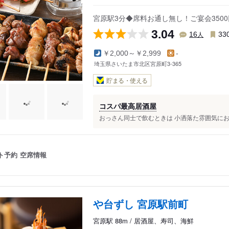
宮原駅3分◆席料お通し無し！ご宴会350
3.04
人
16
33
￥2,000～￥2,999
-
埼玉県さいたま市北区宮原町3-365
貯まる・使える
コスパ最高居酒屋
おっさん同士で飲むときは 小洒落た雰囲気にお
ト予約
空席情報
や台ずし 宮原駅前町
宮原駅 88m / 居酒屋、寿司、海鮮