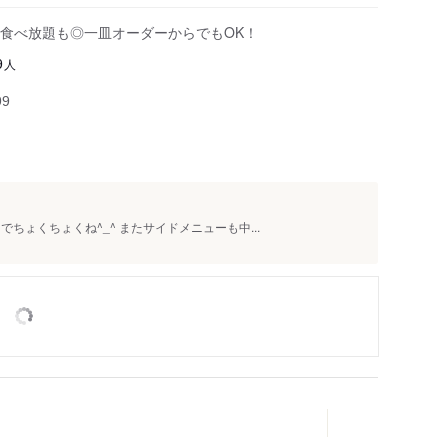
食べ放題も◎一皿オーダーからでもOK！
人
9
99
ちょくちょくね^_^ またサイドメニューも中...