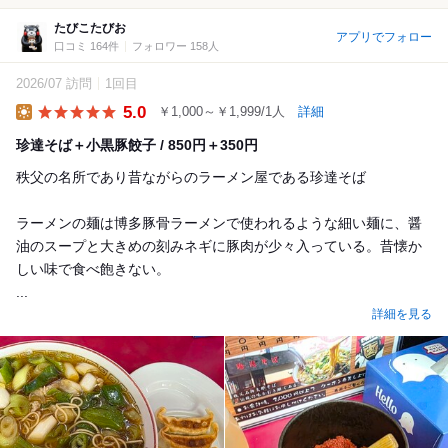
たびこたびお
アプリでフォロー
口コミ 164件
フォロワー 158人
2026/07 訪問
1回目
5.0
￥1,000～￥1,999/1人
詳細
Lunch
珍達そば＋小黒豚餃子 / 850円＋350円
秩父の名所であり昔ながらのラーメン屋である珍達そば
ラーメンの麺は博多豚骨ラーメンで使われるような細い麺に、醤
油のスープと大きめの刻みネギに豚肉が少々入っている。昔懐か
しい味で食べ飽きない。
...
詳細を見る