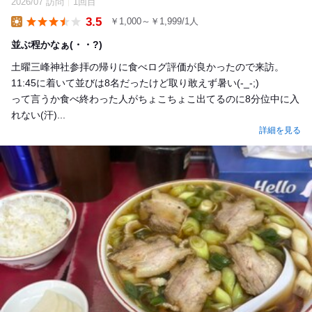
2026/07 訪問
1回目
3.5
￥1,000～￥1,999/1人
Lunch
並ぶ程かなぁ(・・?)
土曜三峰神社参拝の帰りに食べログ評価が良かったので来訪。
11:45に着いて並びは8名だったけど取り敢えず暑い(-_-;)
って言うか食べ終わった人がちょこちょこ出てるのに8分位中に入
れない(汗)...
詳細を見る