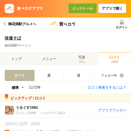
インストール
アプリで開く
御花畑駅グルメへ
ログイン
珍達そば
御花畑駅/ラーメン
写真
口コミ
トップ
メニュー
3561
1084
すべて
夜
昼
フォロー中
口コミ検索をするには？
1172件
ピックアップ！口コミ
うるぐす1982
アプリでフォロー
口コミ 1708件
フォロワー 532人
2025/11 訪問
2回目