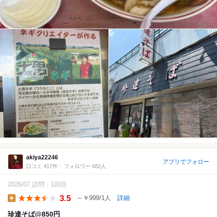
akiya22246
アプリでフォロー
口コミ 417件
フォロワー 682人
2026/07 訪問
1回目
3.5
～￥999/1人
詳細
Lunch
珍達そば@850円