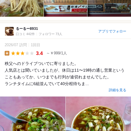
るーるー8931
アプリでフォロー
口コミ 442件
フォロワー 73人
2026/07 訪問
1回目
3.4
～￥999/1人
Lunch
秩父へのドライブついでに寄りました。
人気店とは聞いていましたが、休日は11〜19時の通し営業という
こともあってか、いつまでも行列が途切れませんでした。
ランチタイムに6組並んでいて40分程待ちま...
詳細を見る