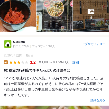
8
U1sama
アプリでフォロー
口コミ 879件
フォロワー 1087人
2026/07 訪問
1回目
3.2
￥1,000～￥1,999/1人
詳細
Lunch
62 秩父の行列店でネギたっぷりの珍達そば
12:20分頃連れと2人で来訪。15人待ちの行列に接続しました。店
前は一応屋根があるのですがそこに居られるのは7〜8人程度でそ
れ以上は暑い日差しの中直射日光を受けながら待つ感じでかなり
キツかったです。...
詳細を見る