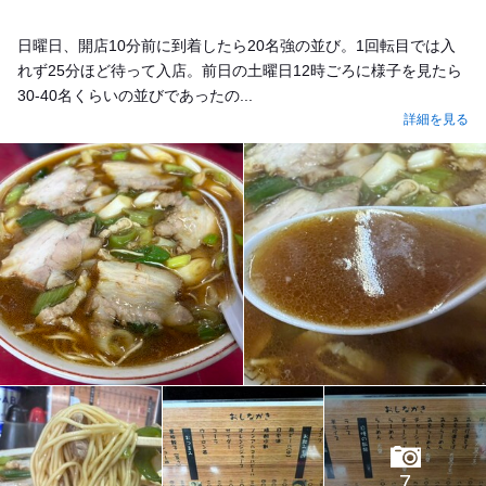
日曜日、開店10分前に到着したら20名強の並び。1回転目では入
れず25分ほど待って入店。前日の土曜日12時ごろに様子を見たら
30-40名くらいの並びであったの...
詳細を見る
7