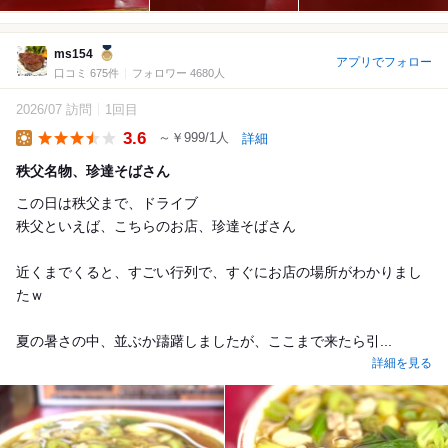
ms154
アプリでフォロー
口コミ 675件
フォロワー 4680人
2026/07 訪問
1回目
3.6
～￥999/1人
詳細
Lunch
秩父名物、珍達そばさん
この日は秩父まで、ドライブ
秩父といえば、こちらのお店、珍達そばさん
近くまでくると、すごい行列で、すぐにお店の場所がわかりまし
たｗ
夏の暑さの中、並ぶか躊躇しましたが、ここまで来たら引...
詳細を見る