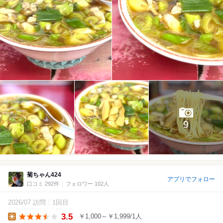
9
菊ちゃん424
アプリでフォロー
口コミ 292件
フォロワー 102人
2026/07 訪問
1回目
3.5
￥1,000～￥1,999/1人