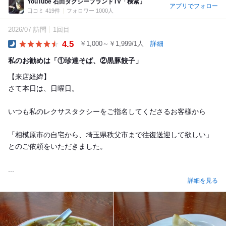
YouTube 石田タクシーブランドTV「検索」
アプリでフォロー
口コミ 419件
フォロワー 1000人
2026/07 訪問
1回目
4.5
￥1,000～￥1,999/1人
詳細
Dinner
私のお勧めは「①珍達そば、②黒豚餃子」
【来店経緯】
さて本日は、日曜日。
いつも私のレクサスタクシーをご指名してくださるお客様から
「相模原市の自宅から、埼玉県秩父市まで往復送迎して欲しい」
とのご依頼をいただきました。
...
詳細を見る