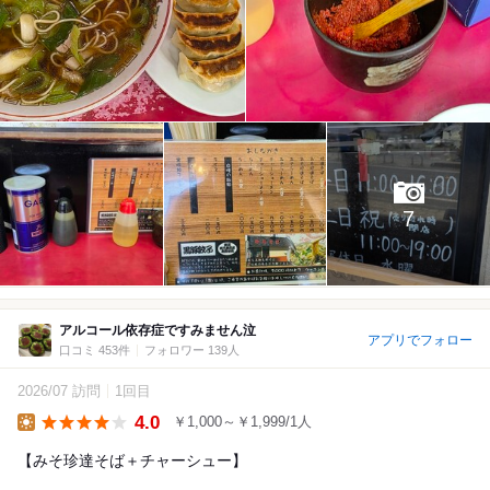
7
アルコール依存症ですみません泣
アプリでフォロー
口コミ 453件
フォロワー 139人
2026/07 訪問
1回目
4.0
￥1,000～￥1,999/1人
Lunch
【みそ珍達そば＋チャーシュー】