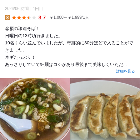
2026/06 訪問
1回目
3.7
￥1,000～￥1,999/1人
Lunch
念願の珍達そば！
日曜日の13時頃行きました。
10名くらい並んでいましたが、奇跡的に30分ほどで入ることがで
きました。
ネギたっぷり！
あっさりしていて細麺はコシがあり最後まで美味しくいただ...
詳細を見る