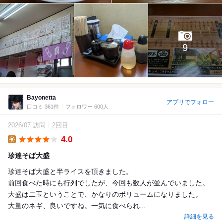
9
Bayonetta
アプリでフォロー
口コミ 361件
フォロワー 600人
2026/07 訪問
2回目
4.0
Lunch
珍達そば大盛
珍達そば大盛と半ライスを頂きました。
前回食べた時にも行列でしたが、今回も数人が並んでいました。
大盛は二玉ということで、かなりのボリュームになりました。
大量のネギ、良いですね。一気に食べられ...
詳細を見る