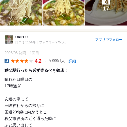
17
UK0123
アプリでフォロー
口コミ 3154件
フォロワー 2755人
2026/08 訪問
1回目
4.2
～￥999/1人
詳細
Dinner
秩父駅行ったら必ず寄るべき銘店！
晴れた日曜日の
17時過ぎ
友達の車にて
三峰神社からの帰りに
国道299線に向かうとこ
秩父市役所の近く通った時に
ふと思い出して