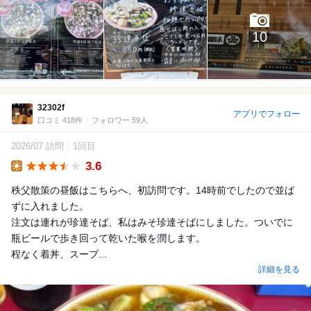
10
32302f
アプリでフォロー
口コミ 418件
フォロワー 59人
2026/07 訪問
1回目
3.6
Lunch
秩父散策の昼飯はこちらへ、初訪問です。14時前でしたので並ば
ずに入れました。
注文は連れが珍達そば、私はみそ珍達そばにしました。ついでに
瓶ビールで歩き回って乾いた喉を潤します。
程なく着丼、スープ...
詳細を見る