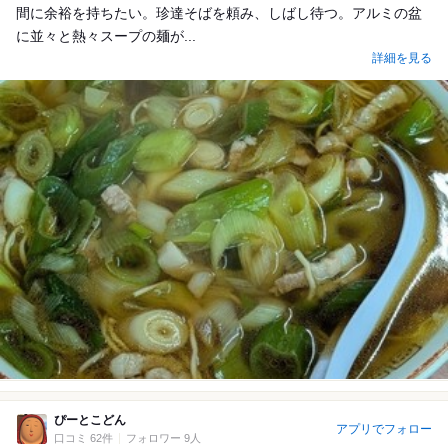
間に余裕を持ちたい。珍達そばを頼み、しばし待つ。アルミの盆
に並々と熱々スープの麺が...
詳細を見る
ぴーとこどん
アプリでフォロー
口コミ 62件
フォロワー 9人