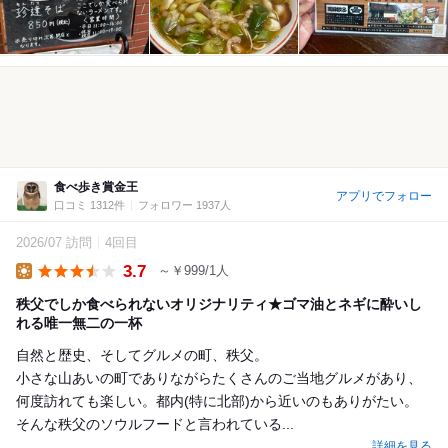
食べ歩き賞金王
アプリでフォロー
口コミ 1312件
フォロワー 1937人
2026/07 訪問
4回目
3.7
～￥999/1人
Lunch
秩父でしか食べられないオリジナリティ★ゴマ油とネギに酔いし
れる唯一無二の一杯
自然と歴史、そしてグルメの町、秩父。
小さな山あいの町でありながらたくさんのご当地グルメがあり、
何度訪れても楽しい。都内(特に北部)から近いのもありがたい。
そんな秩父のソウルフードと言われている...
詳細を見る