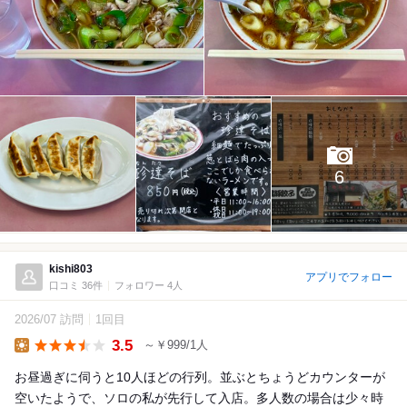
6
kishi803
アプリでフォロー
口コミ 36件
フォロワー 4人
2026/07 訪問
1回目
3.5
～￥999/1人
Lunch
お昼過ぎに伺うと10人ほどの行列。並ぶとちょうどカウンターが
空いたようで、ソロの私が先行して入店。多人数の場合は少々時