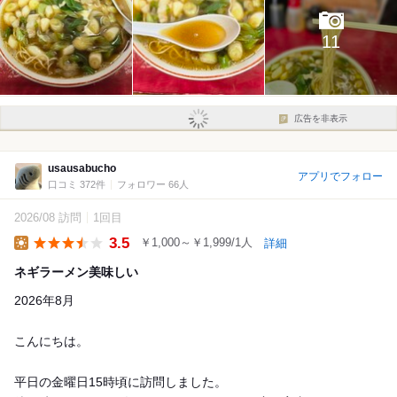
11
広告を非表示
usausabucho
アプリでフォロー
口コミ 372件
フォロワー 66人
2026/08 訪問
1回目
3.5
￥1,000～￥1,999/1人
詳細
Lunch
ネギラーメン美味しい
2026年8月
こんにちは。
平日の金曜日15時頃に訪問しました。