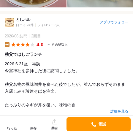
としハル
アプリでフォロー
口コミ 24件
フォロワー 8人
2026/06 訪問
2回目
4.0
～￥999/1人
Lunch
秩父ではしごランチ
2026.6.21昼 再訪
今宮神社を参拝した後に訪問しました。
秩父名物の豚味噌丼を食べた後でしたが、並んでおらずそのまま
入店しみそ珍達そばを注文。
たっぷりのネギが丼を覆い、味噌の香...
詳細を見る
電話
行った
保存
共有