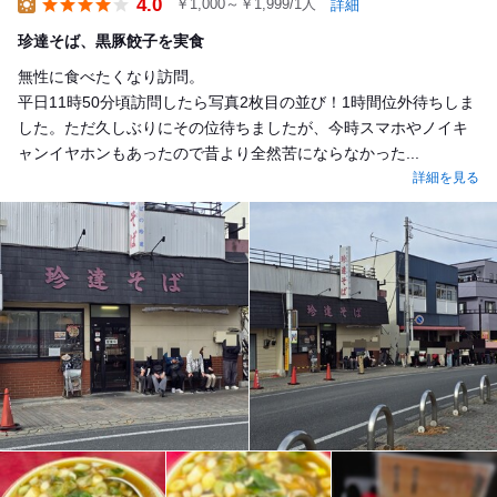
4.0
￥1,000～￥1,999/1人
詳細
Lunch
珍達そば、黒豚餃子を実食
無性に食べたくなり訪問。
平日11時50分頃訪問したら写真2枚目の並び！1時間位外待ちしま
した。ただ久しぶりにその位待ちましたが、今時スマホやノイキ
ャンイヤホンもあったので昔より全然苦にならなかった...
詳細を見る