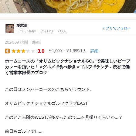
愛志論
アプリでフォロー
口コミ 500件
フォロワー 711人
2024/09 訪問
8回目
3.0
￥1,000～￥1,999/1人
詳細
Lunch
ホームコースの「オリムピックナショナルGC」で美味しいビーフ
カレーを頂いた！ #グルメ #食べ歩き #ゴルフ #ランチ - 渋谷で働
く営業本部長のブログ
この日はメンバーコースのこちらでラウンド。
オリムピックナショナルゴルフクラブEAST
このところ隣のWESTが多かったので二ヶ月振りくらいか...？
前日もゴルフでし...