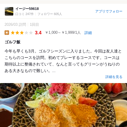
イージー59618
アプリでフォロー
口コミ 247件
フォロワー 605人
2026/03 訪問
1回目
3.4
￥1,000～￥1,999/1人
詳細
Lunch
ゴルフ飯
今年も早くも3月。ゴルフシーズンに入りました。今回は友人達と
こちらのコースを訪問。初めてプレーするコースです。コースは
期待以上に整備されていて、なんと言ってもグリーンがうねりの
ある大きなもので難しい。...
詳細を見る