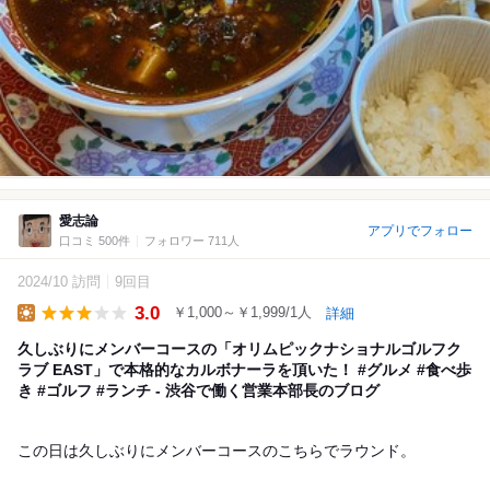
愛志論
アプリでフォロー
口コミ 500件
フォロワー 711人
2024/10 訪問
9回目
3.0
￥1,000～￥1,999/1人
詳細
Lunch
久しぶりにメンバーコースの「オリムピックナショナルゴルフク
ラブ EAST」で本格的なカルボナーラを頂いた！ #グルメ #食べ歩
き #ゴルフ #ランチ - 渋谷で働く営業本部長のブログ
この日は久しぶりにメンバーコースのこちらでラウンド。