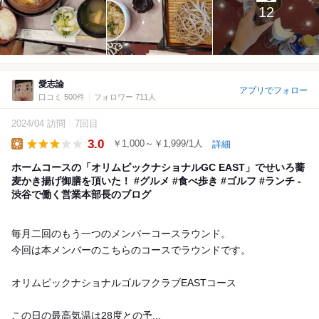
12
愛志論
アプリでフォロー
口コミ 500件
フォロワー 711人
2024/04 訪問
7回目
3.0
￥1,000～￥1,999/1人
詳細
Lunch
ホームコースの「オリムピックナショナルGC EAST」でせいろ蕎
麦かき揚げ御膳を頂いた！ #グルメ #食べ歩き #ゴルフ #ランチ -
渋谷で働く営業本部長のブログ
毎月二回のもう一つのメンバーコースラウンド。
今回は本メンバーのこちらのコースでラウンドです。
オリムピックナショナルゴルフクラブEASTコース
この日の最高気温は28度との予...