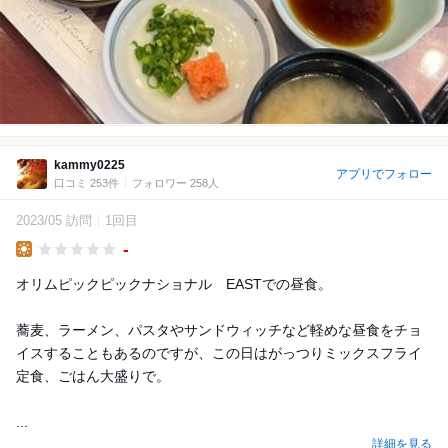
kammy0225
アプリでフォロー
口コミ 253件
フォロワー 258人
2023/05 訪問
1回目
-
Lunch
オリムピックピックナショナル EASTでの昼食。
蕎麦、ラーメン、パスタやサンドウィッチなど軽めな昼食をチョ
イスすることもあるのですが、この日はがっつりミックスフライ
定食、ごはん大盛りで。
...
詳細を見る