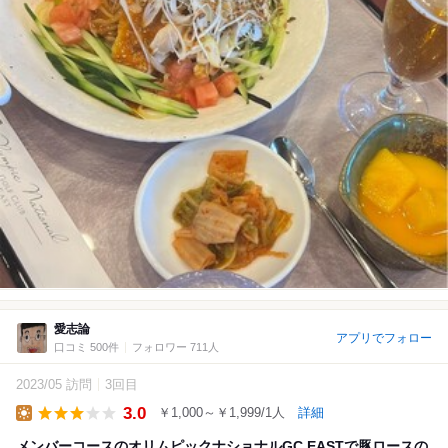
愛志論
アプリでフォロー
口コミ 500件
フォロワー 711人
2023/05 訪問
3回目
3.0
￥1,000～￥1,999/1人
詳細
Lunch
メンバーコースのオリムピックナショナルGC EASTで豚ロースの