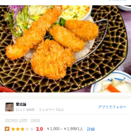
愛志論
アプリでフォロー
口コミ 500件
フォロワー 711人
2023/01 訪問
2回目
3.0
￥1,000～￥1,999/1人
詳細