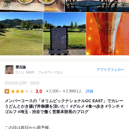
愛志論
アプリでフォロー
口コミ 500件
フォロワー 711人
2023/10 訪問
5回目
3.0
￥2,000～￥2,999/1人
詳細
Lunch
メンバーコースの「オリムピックナショナルGC EAST」でカレー
うどんとかき揚げ丼御膳を頂いた！ #グルメ #食べ歩き #ランチ #
ゴルフ #埼玉 - 渋谷で働く営業本部長のブログ
この日は前日から雨予報。