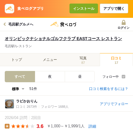
インストール
アプリで開く
毛呂駅グルメへ
ログイン
オリンピックナショナルゴルフクラブ EASTコース レストラン
毛呂駅/レストラン
写真
口コミ
トップ
メニュー
87
17
すべて
夜
昼
フォロー中
口コミ検索をするには？
51件
ラビかおりん
アプリでフォロー
口コミ 2673件
フォロワー 1688人
2026/04 訪問
2回目
3.6
￥1,000～￥1,999/1人
詳細
Lunch