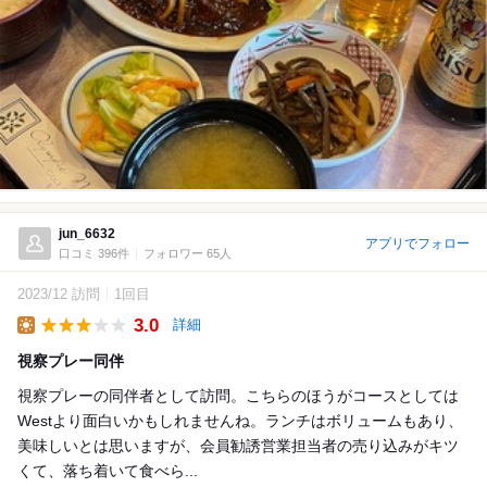
jun_6632
アプリでフォロー
口コミ 396件
フォロワー 65人
2023/12 訪問
1回目
3.0
詳細
Lunch
視察プレー同伴
視察プレーの同伴者として訪問。こちらのほうがコースとしては
Westより面白いかもしれませんね。ランチはボリュームもあり、
美味しいとは思いますが、会員勧誘営業担当者の売り込みがキツ
くて、落ち着いて食べら...