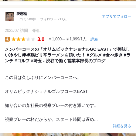
愛志論
アプリでフォロー
口コミ 500件
フォロワー 711人
2023/07 訪問
4回目
3.0
￥1,000～￥1,999/1人
詳細
Lunch
メンバーコースの「オリムピックナショナルGC EAST」で美味し
い冷やし棒棒鶏ピリ辛ラーメンを頂いた！ #グルメ #食べ歩き #ラ
ンチ #ゴルフ #埼玉 - 渋谷で働く営業本部長のブログ
この日は久しぶりにメンバーコースへ。
オリムピックナショナルゴルフコースEAST
知り合いの某社長の視察プレーの付き添いです。
視察プレーの枠だからか、スタート時間は遅め...
詳細を見る