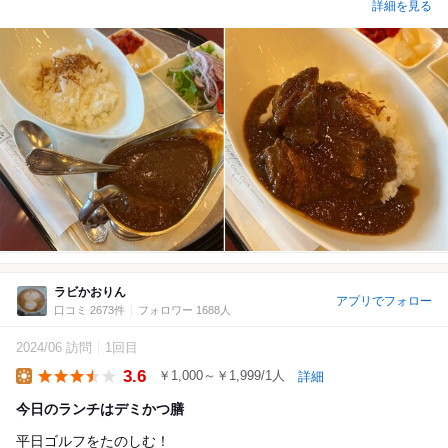
詳細を見る
ラビかおりん
アプリでフォロー
口コミ 2673件
フォロワー 1688人
2024/06 訪問
1回目
3.6
￥1,000～￥1,999/1人
詳細
Lunch
今日のランチはデミかつ膳
平日ゴルフをたのしむ！