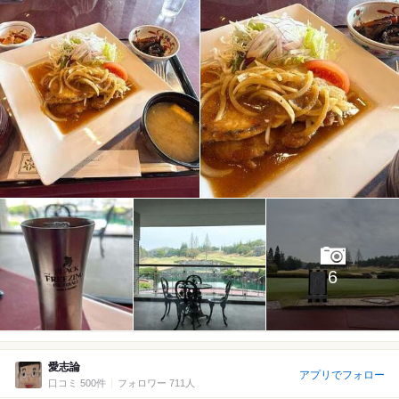
6
愛志論
アプリでフォロー
口コミ 500件
フォロワー 711人