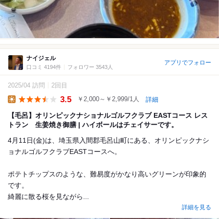
ナイジェル
アプリでフォロー
口コミ 4194件
フォロワー 3543人
2025/04 訪問
2回目
3.5
￥2,000～￥2,999/1人
詳細
Lunch
【毛呂】オリンピックナショナルゴルフクラブ EASTコース レス
トラン 生姜焼き御膳 | ハイボールはチェイサーです。
4月11日(金)は、埼玉県入間郡毛呂山町にある、オリンピックナシ
ョナルゴルフクラブEASTコースへ。
ポテトチップスのような、難易度がかなり高いグリーンが印象的
です。
綺麗に散る桜を見ながら...
詳細を見る