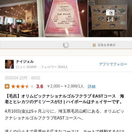
14
広告を非表示
ナイジェル
アプリでフォロー
口コミ 4194件
フォロワー 3543人
2026/04 訪問
4回目
3.6
￥2,000～￥2,999/1人
詳細
Lunch
【毛呂】オリムピックナショナルゴルフクラブ EASTコース 海
老とヒレカツのデミソースがけ | ハイボールはチェイサーです。
4月10日(金)は5ヶ月ぶりに、埼玉県毛呂山町にある、オリムピッ
クナショナルゴルフクラブEASTコースへ。
遠くの山々まで見渡せる広大なコースは、カートで移動するだけ