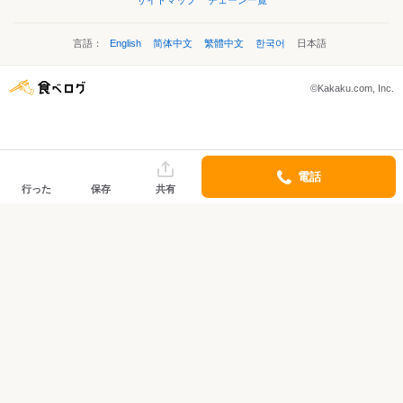
サイトマップ
チェーン一覧
言語：
English
简体中文
繁體中文
한국어
日本語
©Kakaku.com, Inc.
電話
行った
保存
共有