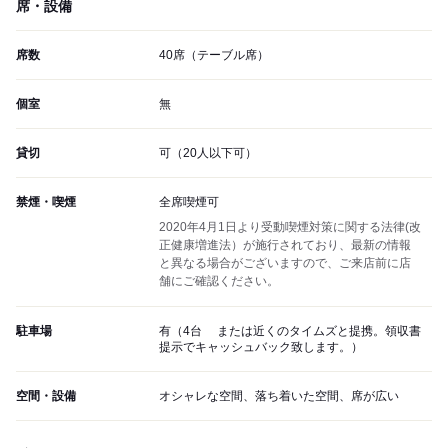
席・設備
席数
40席（テーブル席）
個室
無
貸切
可（20人以下可）
禁煙・喫煙
全席喫煙可
2020年4月1日より受動喫煙対策に関する法律(改
正健康増進法）が施行されており、最新の情報
と異なる場合がございますので、ご来店前に店
舗にご確認ください。
駐車場
有（4台 または近くのタイムズと提携。領収書
提示でキャッシュバック致します。）
空間・設備
オシャレな空間、落ち着いた空間、席が広い