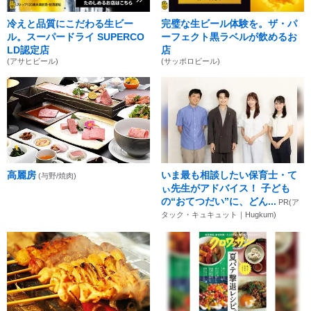
冷えと品質にこだわる生ビー
完璧な生ビール体験を。ザ・パ
ル。スーパードライ SUPERCO
ーフェクト黒ラベルが飲めるお
LD認定店
店
(アサヒビール)
(サッポロビール)
高麗房
いま最も相談したい保育士・て
(与野/焼肉)
ぃ先生がアドバイス！ 子ども
の“おてつだい”に、どん...
PR(ア
タック・キュキュット｜Hugkum)