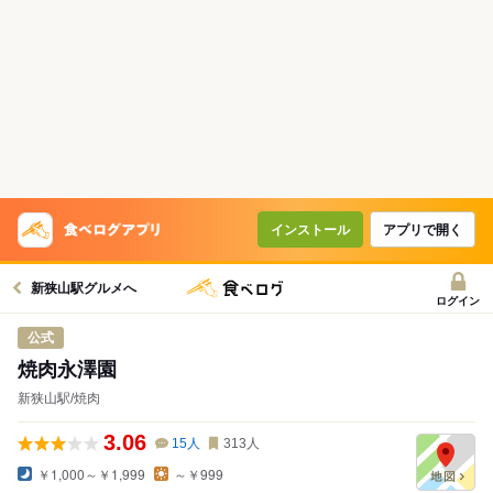
インストール
アプリで開く
新狭山駅グルメへ
ログイン
公式
焼肉永澤園
新狭山駅/焼肉
3.06
15
人
313
人
￥1,000～￥1,999
～￥999