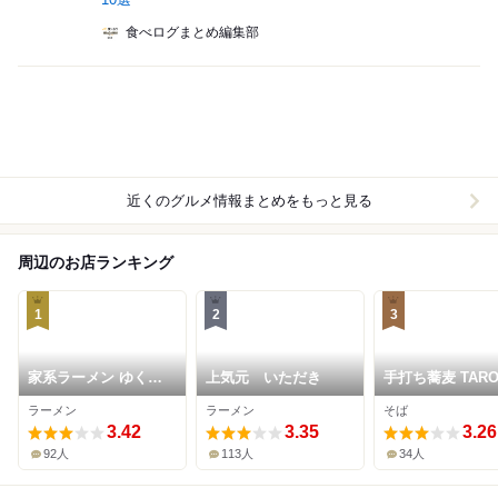
食べログまとめ編集部
近くのグルメ情報まとめをもっと見る
周辺のお店ランキング
1
2
3
家系ラーメン ゆくる
上気元 いただき
手打ち蕎麦 TAR
家
ラーメン
ラーメン
そば
3.42
3.35
3.26
92人
113人
34人