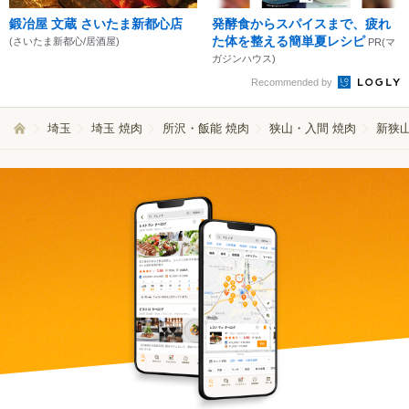
鍛冶屋 文蔵 さいたま新都心店
発酵食からスパイスまで、疲れ
た体を整える簡単夏レシピ
(さいたま新都心/居酒屋)
PR(マ
ガジンハウス)
Recommended by
埼玉
埼玉 焼肉
所沢・飯能 焼肉
狭山・入間 焼肉
新狭山