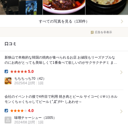
すべての写真を見る（130件）
広告を非表示
口コミ
新狭山で本格的な韓国の焼肉が食べられるお店 お値段もリーズナブルな
のにお肉がとっても美味しくて1番食べて欲しいのがサクサクチヂミ まる
でパイのようにパリパリしていて 行くと必...
5.0
Dinner:
ちちちっち70
（42）
2025/04 訪問
1回
会社のイベントの後で4件目で利用 焼き肉とビール サイコー( ☆∀☆) ホル
モンくちゃくちゃしてビール ( ﾟДﾟ)ｳﾏｰ しあわせ～
4.0
Dinner:
味噌チャーシュー
（1005）
2024/08 訪問
1回