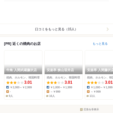
口コミをもっと見る（15人）
[PR] 近くの焼肉のお店
もっと見る
牛角 入間武蔵藤沢店
安楽亭 狭山笹井店
安楽亭 入間藤沢
焼肉、ホルモン、韓国料理
焼肉、ホルモン、韓国料理
焼肉、ホルモン、韓
3.01
3.01
3.01
￥2,000～￥2,999
￥1,000～￥1,999
￥1,000～￥1,999
Dinner:
Dinner:
Dinner:
-
～￥999
～￥999
Lunch:
Lunch:
Lunch:
9人
16人
13人
広告を非表示