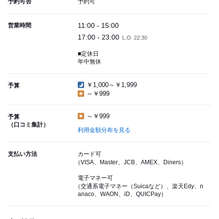
予約可否
予約可
11:00 - 15:00
営業時間
17:00 - 23:00
L.O. 22:30
■定休日
年中無休
￥1,000～￥1,999
予算
～￥999
～￥999
予算
（口コミ集計）
利用金額分布を見る
支払い方法
カード可
（VISA、Master、JCB、AMEX、Diners）
電子マネー可
（交通系電子マネー（Suicaなど）、楽天Edy、n
anaco、WAON、iD、QUICPay）