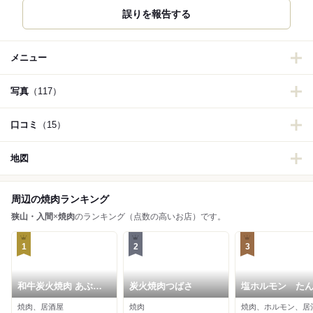
誤りを報告する
メニュー
写真
（117）
口コミ
（15）
地図
周辺の焼肉ランキング
狭山・入間
×
焼肉
のランキング（点数の高いお店）です。
1
2
3
和牛炭火焼肉 あぶり
炭火焼肉つばさ
塩ホルモン た
えん
焼肉、居酒屋
焼肉
焼肉、ホルモン、居