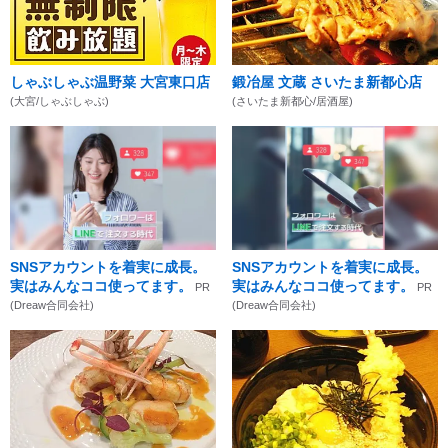
しゃぶしゃぶ温野菜 大宮東口店
鍛冶屋 文蔵 さいたま新都心店
(大宮/しゃぶしゃぶ)
(さいたま新都心/居酒屋)
SNSアカウントを着実に成長。
SNSアカウントを着実に成長。
実はみんなココ使ってます。
実はみんなココ使ってます。
PR
PR
(Dreaw合同会社)
(Dreaw合同会社)