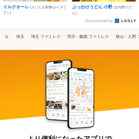
イルクオーレ
ぶっかけうどん 小野
(さいたま新都心/イタリ
(北与野/うど
アン)
ん)
Recommended by
埼玉
埼玉 ファミレス
所沢・飯能 ファミレス
狭山・入間 
より便利になったアプリで