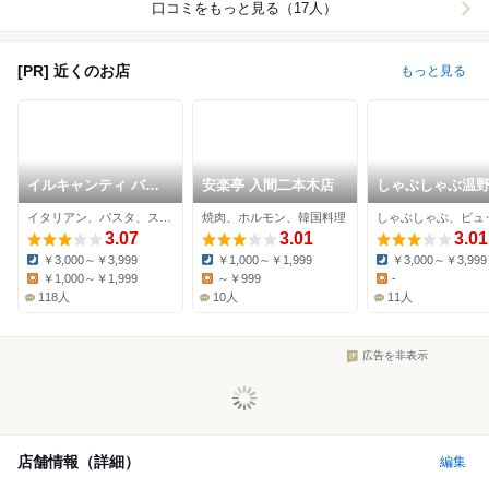
口コミをもっと見る（17人）
[PR] 近くのお店
もっと見る
イルキャンティ バー
安楽亭 入間二本木店
しゃぶしゃぶ温
ゼ 入間店
狭山店
イタリアン、パスタ、ステーキ
焼肉、ホルモン、韓国料理
3.07
3.01
3.01
￥3,000～￥3,999
￥1,000～￥1,999
￥3,000～￥3,999
Dinner:
Dinner:
Dinner:
￥1,000～￥1,999
～￥999
-
Lunch:
Lunch:
Lunch:
118人
10人
11人
広告を非表示
店舗情報（詳細）
編集