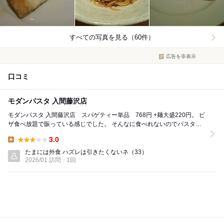
すべての写真を見る（60件）
広告を非表示
口コミ
モダンパスタ 入間藤沢店
モダンパスタ 入間藤沢店 スパゲティー単品 768円 +麺大盛220円。 ピ
ザ食べ放題で賑っている感じでした。 そんなに食べれないのでパスタ単
品を注文。 乾麺タイプと生麺風が...
3.0
Lunch:
たまには外食 ハズレは引きたくないネ
（33）
2026/01 訪問
1回