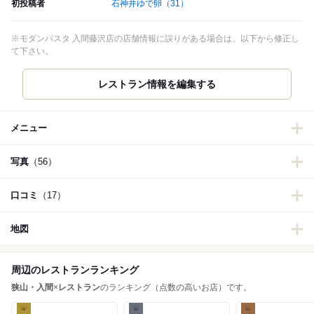
初投稿者
石神井ゆで卵
（31）
※モダンパスタ 入間藤沢店の店舗情報に誤りがある場合は、以下から修正し
て下さい。
レストラン情報を編集する
メニュー
写真
（56）
口コミ
（17）
地図
周辺のレストランランキング
狭山・入間
×
レストラン
のランキング（点数の高いお店）です。