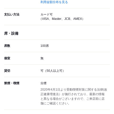
利用金額分布を見る
支払い方法
カード可
（VISA、Master、JCB、AMEX）
席・設備
席数
100席
個室
無
貸切
可（50人以上可）
禁煙・喫煙
分煙
2020年4月1日より受動喫煙対策に関する法律(改
正健康増進法）が施行されており、最新の情報
と異なる場合がございますので、ご来店前に店
舗にご確認ください。