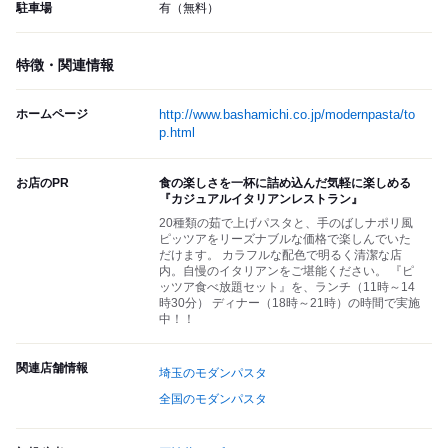
駐車場
有（無料）
特徴・関連情報
ホームページ
http://www.bashamichi.co.jp/modernpasta/to
p.html
お店のPR
食の楽しさを一杯に詰め込んだ気軽に楽しめる
『カジュアルイタリアンレストラン』
20種類の茹で上げパスタと、手のばしナポリ風
ピッツアをリーズナブルな価格で楽しんでいた
だけます。 カラフルな配色で明るく清潔な店
内。自慢のイタリアンをご堪能ください。 『ピ
ッツア食べ放題セット』を、ランチ（11時～14
時30分） ディナー（18時～21時）の時間で実施
中！！
関連店舗情報
埼玉のモダンパスタ
全国のモダンパスタ