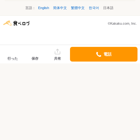
言語：
English
简体中文
繁體中文
한국어
日本語
©Kakaku.com, Inc.
電話
行った
保存
共有