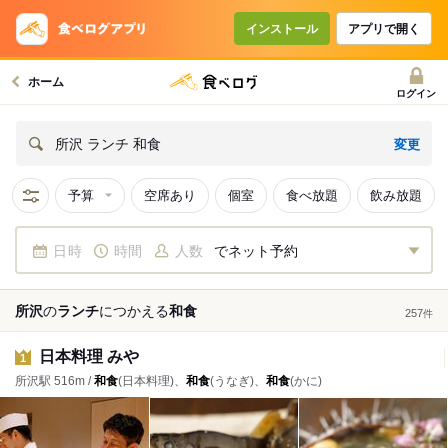
インストール
アプリで開く
ホーム
ログイン
変更
所沢 ランチ 和食
予算
空席あり
個室
食べ放題
飲み放題
日時
時間
人数
でネット予約
所沢
の
ランチ
につかえる
和食
257
件
日本料理 みや
1
所沢駅 516m /
和食
(日本料理)、
和食
(うなぎ)、
和食
(かに)