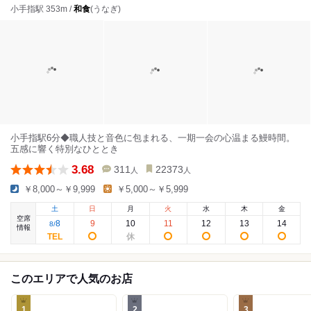
小手指駅 353m /
和食
(うなぎ)
小手指駅6分◆職人技と音色に包まれる、一期一会の心温まる鰻時間。
五感に響く特別なひととき
3.68
311
22373
人
人
￥8,000～￥9,999
￥5,000～￥5,999
土
日
月
火
水
木
金
空席
8
9
10
11
12
13
14
8
/
情報
このエリアで人気のお店
1
2
3