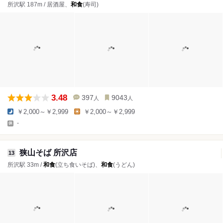
所沢駅 187m / 居酒屋、
和食
(寿司)
3.48
397
9043
人
人
￥2,000～￥2,999
￥2,000～￥2,999
-
狭山そば 所沢店
13
所沢駅 33m /
和食
(立ち食いそば)、
和食
(うどん)