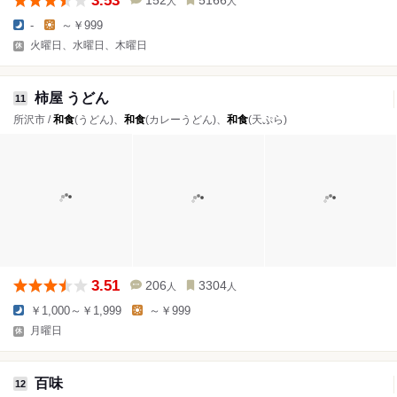
3.53
152
5166
人
人
-
～￥999
火曜日、水曜日、木曜日
柿屋 うどん
11
所沢市 /
和食
(うどん)、
和食
(カレーうどん)、
和食
(天ぷら)
3.51
206
3304
人
人
￥1,000～￥1,999
～￥999
月曜日
百味
12