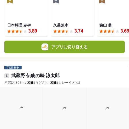
日本料理 みや
久呂無木
狭山 翁
3.89
3.74
3.6
アプリに切り替える
武蔵野 伝統の味 涼太郎
6
所沢駅 367m /
和食
(うどん)、
和食
(カレーうどん)