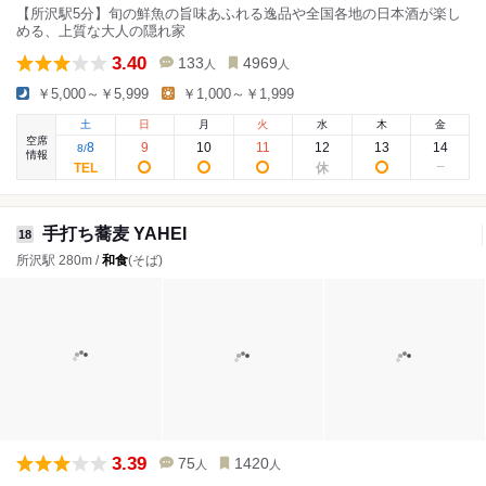
【所沢駅5分】旬の鮮魚の旨味あふれる逸品や全国各地の日本酒が楽し
める、上質な大人の隠れ家
3.40
133
4969
人
人
￥5,000～￥5,999
￥1,000～￥1,999
土
日
月
火
水
木
金
空席
8
9
10
11
12
13
14
8
/
情報
手打ち蕎麦 YAHEI
18
所沢駅 280m /
和食
(そば)
3.39
75
1420
人
人