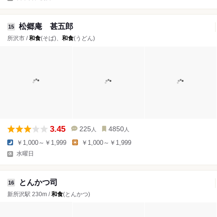
松郷庵 甚五郎
15
所沢市 /
和食
(そば)、
和食
(うどん)
3.45
225
4850
人
人
￥1,000～￥1,999
￥1,000～￥1,999
水曜日
とんかつ司
16
新所沢駅 230m /
和食
(とんかつ)