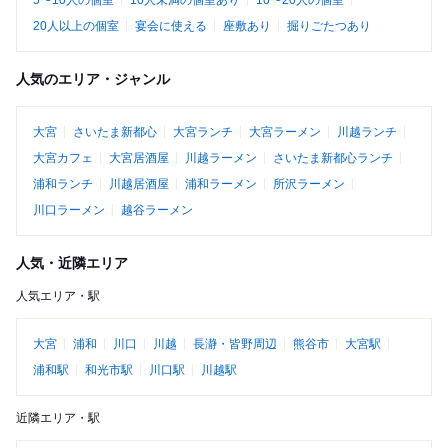
5〜10人の個室
10人未満の個室あり
10〜20人の個室
20人以上の個室
宴会に使える
座敷あり
掘りごたつあり
人気のエリア・ジャンル
大宮
さいたま新都心
大宮ランチ
大宮ラーメン
川越ランチ
大宮カフェ
大宮居酒屋
川越ラーメン
さいたま新都心ランチ
浦和ランチ
川越居酒屋
浦和ラーメン
所沢ラーメン
川口ラーメン
越谷ラーメン
人気・近隣エリア
人気エリア・駅
大宮
浦和
川口
川越
長瀞・皆野周辺
熊谷市
大宮駅
浦和駅
和光市駅
川口駅
川越駅
近隣エリア・駅