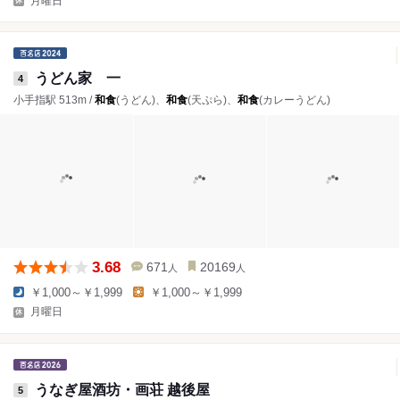
月曜日
うどん家 一
4
小手指駅 513m /
和食
(うどん)、
和食
(天ぷら)、
和食
(カレーうどん)
3.68
671
20169
人
人
￥1,000～￥1,999
￥1,000～￥1,999
月曜日
うなぎ屋酒坊・画荘 越後屋
5