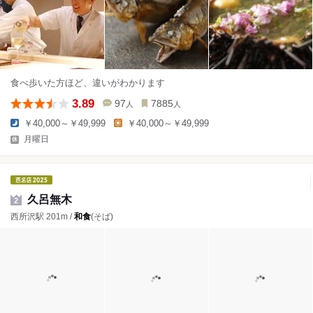
食べ歩いた方ほど、違いがわかります
3.89
97
7885
人
人
￥40,000～￥49,999
￥40,000～￥49,999
月曜日
久呂無木
2
西所沢駅 201m /
和食
(そば)