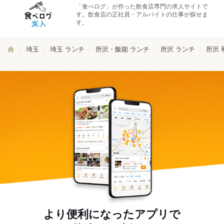
「食べログ」が作った飲食店専門の求人サイトで
す。飲食店の正社員・アルバイトの仕事が探せま
す。
埼玉
埼玉 ランチ
所沢・飯能 ランチ
所沢 ランチ
所沢 
より便利になったアプリで