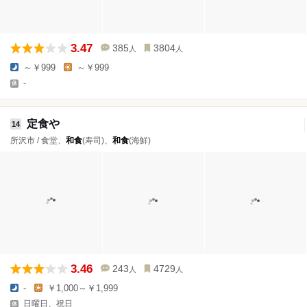
3.47
385
3804
人
人
～￥999
～￥999
-
定食や
14
所沢市 / 食堂、
和食
(寿司)、
和食
(海鮮)
3.46
243
4729
人
人
-
￥1,000～￥1,999
日曜日、祝日