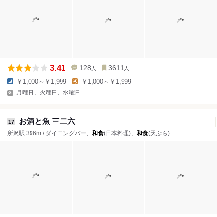
3.41
128
3611
人
人
￥1,000～￥1,999
￥1,000～￥1,999
月曜日、火曜日、水曜日
お酒と魚 三二六
17
所沢駅 396m / ダイニングバー、
和食
(日本料理)、
和食
(天ぷら)