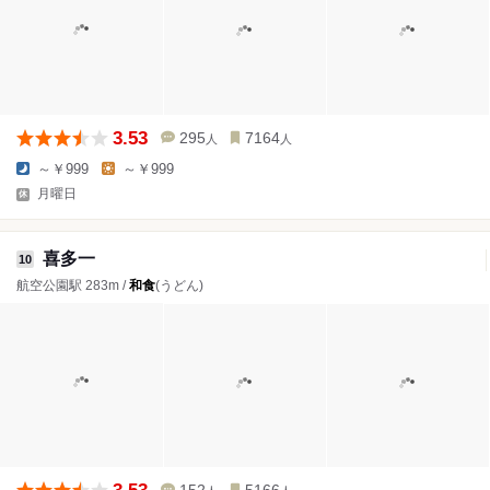
3.53
295
7164
人
人
～￥999
～￥999
月曜日
喜多一
10
航空公園駅 283m /
和食
(うどん)