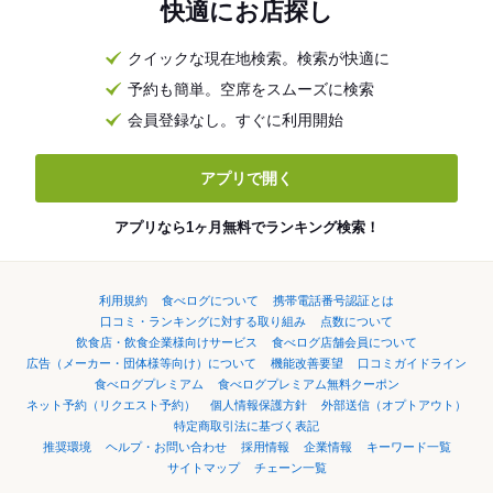
快適にお店探し
クイックな現在地検索。検索が快適に
予約も簡単。空席をスムーズに検索
会員登録なし。すぐに利用開始
アプリで開く
アプリなら1ヶ月無料でランキング検索！
利用規約
食べログについて
携帯電話番号認証とは
口コミ・ランキングに対する取り組み
点数について
飲食店・飲食企業様向けサービス
食べログ店舗会員について
広告（メーカー・団体様等向け）について
機能改善要望
口コミガイドライン
食べログプレミアム
食べログプレミアム無料クーポン
ネット予約（リクエスト予約）
個人情報保護方針
外部送信（オプトアウト）
特定商取引法に基づく表記
推奨環境
ヘルプ・お問い合わせ
採用情報
企業情報
キーワード一覧
サイトマップ
チェーン一覧