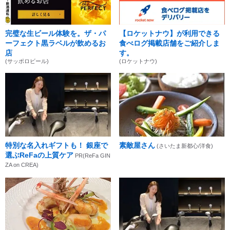
完璧な生ビール体験を。ザ・パ
【ロケットナウ】が利用できる
ーフェクト黒ラベルが飲めるお
食べログ掲載店舗をご紹介しま
店
す。
(サッポロビール)
(ロケットナウ)
特別な名入れギフトも！ 銀座で
素敵屋さん
(さいたま新都心/洋食)
選ぶReFaの上質ケア
PR(ReFa GIN
ZA on CREA)