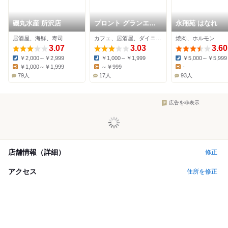
磯丸水産 所沢店
プロント グランエミ
永翔苑 はなれ
オ所沢店
居酒屋、海鮮、寿司
カフェ、居酒屋、ダイニングバー
焼肉、ホルモン
3.07
3.03
3.60
￥2,000～￥2,999
￥1,000～￥1,999
￥5,000～￥5,999
Dinner:
Dinner:
Dinner:
￥1,000～￥1,999
～￥999
-
Lunch:
Lunch:
Lunch:
79人
17人
93人
広告を非表示
店舗情報（詳細）
修正
アクセス
住所を修正