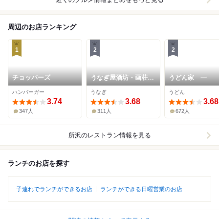
周辺のお店ランキング
1
2
2
チョッパーズ
うなぎ屋酒坊・画荘
うどん家 一
越後屋
ハンバーガー
うなぎ
うどん
3.74
3.68
3.68
347人
311人
672人
所沢
のレストラン情報を見る
ランチのお店を探す
子連れでランチができるお店
ランチができる日曜営業のお店