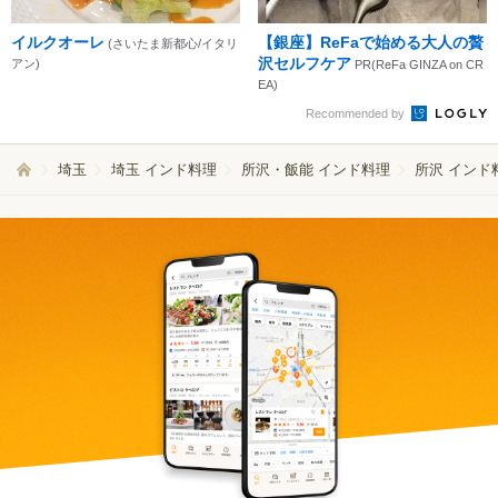
イルクオーレ
【銀座】ReFaで始める大人の贅
(さいたま新都心/イタリ
沢セルフケア
アン)
PR(ReFa GINZA on CR
EA)
Recommended by
埼玉
埼玉 インド料理
所沢・飯能 インド料理
所沢 インド