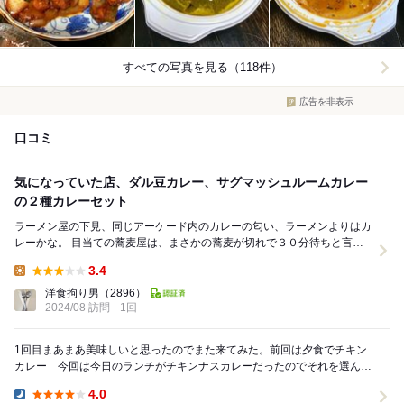
すべての写真を見る（118件）
広告を非表示
口コミ
気になっていた店、ダル豆カレー、サグマッシュルームカレー
の２種カレーセット
ラーメン屋の下見、同じアーケード内のカレーの匂い、ラーメンよりはカ
レーかな。 目当ての蕎麦屋は、まさかの蕎麦が切れで３０分待ちと言わ
れ、断念・・ それならカレーかな？、かな...
3.4
Lunch:
洋食拘り男
（2896）
2024/08 訪問
1回
1回目まあまあ美味しいと思ったのでまた来てみた。前回は夕食でチキン
カレー 今回は今日のランチがチキンナスカレーだったのでそれを選ん
だ。 辛さは人によるのでなんとも言えないが普通が僕...
4.0