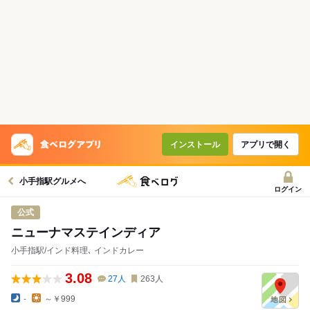
インストール
アプリで開く
小手指駅グルメへ
ログイン
公式
ニューナマステインディア
小手指駅/インド料理､ インドカレー
3.08
27
人
263
人
-
～￥999