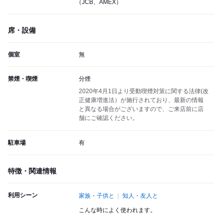
（JCB、AMEX）
席・設備
個室
無
禁煙・喫煙
分煙
2020年4月1日より受動喫煙対策に関する法律(改
正健康増進法）が施行されており、最新の情報
と異なる場合がございますので、ご来店前に店
舗にご確認ください。
駐車場
有
特徴・関連情報
利用シーン
家族・子供と
知人・友人と
こんな時によく使われます。