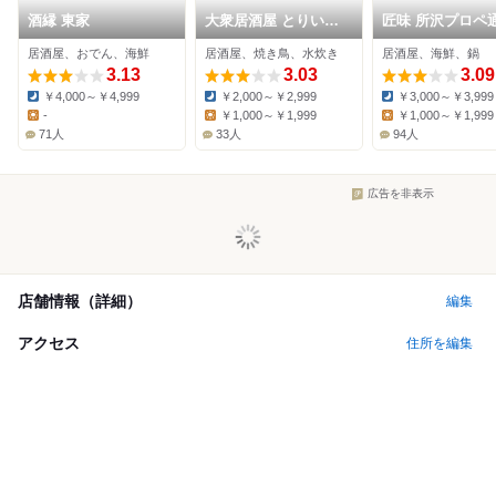
酒縁 東家
大衆居酒屋 とりいち
匠味 所沢プロペ
ず 所沢プロペ通り店
店
居酒屋、おでん、海鮮
居酒屋、焼き鳥、水炊き
居酒屋、海鮮、鍋
3.13
3.03
3.09
￥4,000～￥4,999
￥2,000～￥2,999
￥3,000～￥3,999
Dinner:
Dinner:
Dinner:
-
￥1,000～￥1,999
￥1,000～￥1,999
Lunch:
Lunch:
Lunch:
71人
33人
94人
広告を非表示
店舗情報（詳細）
編集
アクセス
住所を編集