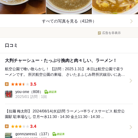
すべての写真を見る（412件）
広告を非表示
口コミ
大判チャーシュー・たっぷり挽肉と肉々しい、ラーメン！
航空公園で喰い散らかし！ 【訪問：2025.1.31】 本日は航空公園で昼ラ
ーメンです。 所沢航空公園の東端、 さいたまふじみ野所沢線沿いにある
お店。 店...
3.5
Lunch:
you-one
（808）
2025/01 訪問
1回
【拉麺 梅太郎】 2024/08/14(水)訪問 ラーメン+半ライスサービス 航空公
園駅 駐車場なし ⏰月〜水11:30 - 14:30 金土11:30 - 14:30 ...
3.4
Lunch:
gonnzaress1
（137）