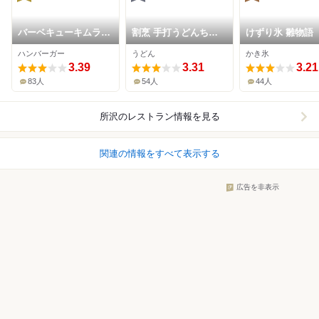
バーベキューキムラ
割烹 手打うどんちと
けずり氷 雛物語
本店
せ
ハンバーガー
うどん
かき氷
3.39
3.31
3.21
83人
54人
44人
所沢
のレストラン情報を見る
関連の情報をすべて表示する
広告を非表示