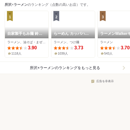
所沢
×
ラーメン
のランキング（点数の高いお店）です。
1
2
3
自家製手もみ麺 鈴ノ
らーめん カッパハウ
ラーメンWalker
木
ス
チン
ラーメン、油そば・まぜそば、つけ麺
ラーメン、つけ麺
ラーメン
3.90
3.73
3.70
1118人
1039人
543人
所沢×ラーメン
のランキングをもっと見る
広告を非表示