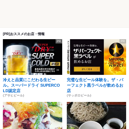
[PR]おススメのお店・情報
PR
PR
冷えと品質にこだわる生ビー
完璧な生ビール体験を。ザ・パ
ル。スーパードライ SUPERCO
ーフェクト黒ラベルが飲めるお
LD認定店
店
(アサヒビール)
(サッポロビール)