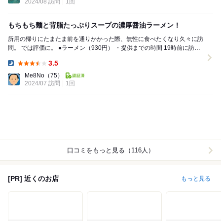
2024/08 訪問
1回
もちもち麺と背脂たっぷりスープの濃厚醤油ラーメン！
所用の帰りにたまたま前を通りかかった際、無性に食べたくなり久々に訪
問。 では評価に。 ●ラーメン（930円） ・提供までの時間 19時前に訪
問、10席中6席埋ま...
3.5
Dinner:
Me8No
（75）
2024/07 訪問
1回
口コミをもっと見る（116人）
[PR] 近くのお店
もっと見る