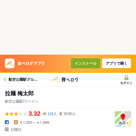
インストール
アプリで開く
航空公園駅グルメへ
ログイン
拉麺 梅太郎
航空公園駅/ラーメン
3.32
116
人
3536
人
-
￥1,000～￥1,999
日曜日