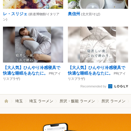
レ・スリジェ
奥信州
(鉄道博物館/イタリア
(北大宮/そば)
ン)
【大人気】ひんやり冷感寝具で
【大人気】ひんやり冷感寝具で
快適な睡眠をあなたに。
快適な睡眠をあなたに。
PR(アイ
PR(アイ
リスプラザ)
リスプラザ)
Recommended by
埼玉
埼玉 ラーメン
所沢・飯能 ラーメン
所沢 ラーメン