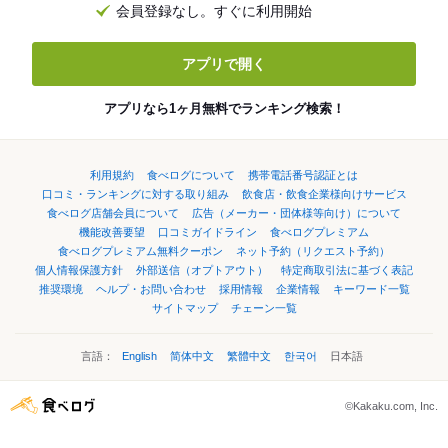
会員登録なし。すぐに利用開始
アプリで開く
アプリなら1ヶ月無料でランキング検索！
利用規約
食べログについて
携帯電話番号認証とは
口コミ・ランキングに対する取り組み
飲食店・飲食企業様向けサービス
食べログ店舗会員について
広告（メーカー・団体様等向け）について
機能改善要望
口コミガイドライン
食べログプレミアム
食べログプレミアム無料クーポン
ネット予約（リクエスト予約）
個人情報保護方針
外部送信（オプトアウト）
特定商取引法に基づく表記
推奨環境
ヘルプ・お問い合わせ
採用情報
企業情報
キーワード一覧
サイトマップ
チェーン一覧
言語：
English
简体中文
繁體中文
한국어
日本語
©Kakaku.com, Inc.