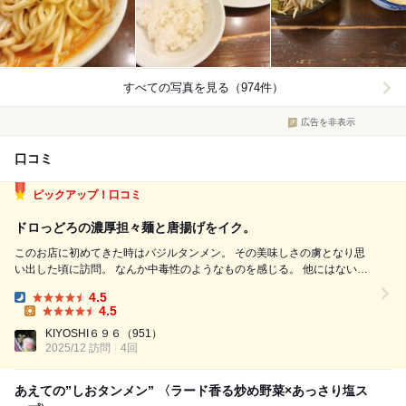
すべての写真を見る（974件）
広告を非表示
口コミ
ピックアップ！口コミ
ドロっどろの濃厚担々麺と唐揚げをイク。
このお店に初めてきた時はバジルタンメン。 その美味しさの虜となり思
い出した頃に訪問。 なんか中毒性のようなものを感じる。 他にはない独
自メニューがあるのも面白い。 ◎極濃四川担々麺 想像の上をいく美味
4.5
さ。 正直、担々麺はそんなに好んで食べない。 なんとなく普段食べない
Dinner:
4.5
ものをと思い注...
Lunch:
KIYOSHI６９６
（951）
2025/12 訪問
4回
あえての”しおタンメン” 〈ラード香る炒め野菜×あっさり塩ス