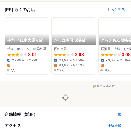
[PR] 近くのお店
もっと見る
牛角 本庄南大通り店
かっぱ寿司 深谷店
とらえもん 熊谷
焼肉、ホルモン、韓国料理
回転寿司
居酒屋、海鮮、もつ
3.01
3.03
3.08
￥2,000～￥2,999
￥1,000～￥1,999
￥3,000～￥3,999
Dinner:
Dinner:
Dinner:
-
￥1,000～￥1,999
-
Lunch:
Lunch:
Lunch:
7人
20人
31人
広告を非表示
店舗情報（詳細）
修正
アクセス
住所を修正