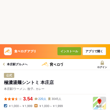
インストール
アプリで開く
本庄駅グルメへ
ログイン
公式
極濃湯麺シントミ 本庄店
本庄駅/ラーメン､ 餃子､ カレー
3.54
220
人
3045
人
￥1,000～￥1,999
￥1,000～￥1,999