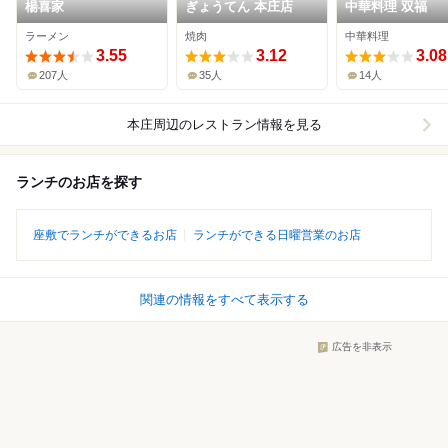
楊喜家
ぎょうてん 本庄店
中華料理 双福
ラーメン
焼肉
中華料理
3.55
3.12
3.08
207人
35人
14人
本庄周辺
のレストラン情報を見る
ランチのお店を探す
座敷でランチができるお店
ランチができる日曜営業のお店
関連の情報をすべて表示する
広告を非表示