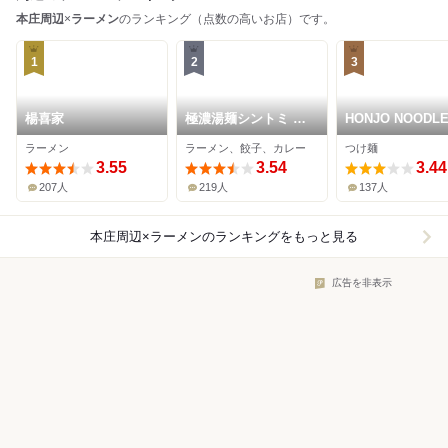
本庄周辺
×
ラーメン
のランキング（点数の高いお店）です。
1
2
3
楊喜家
極濃湯麺シントミ 本
HONJO NOODL
庄店
HOUSE
ラーメン
ラーメン、餃子、カレー
つけ麺
3.55
3.54
3.44
207人
219人
137人
本庄周辺×ラーメン
のランキングをもっと見る
広告を非表示