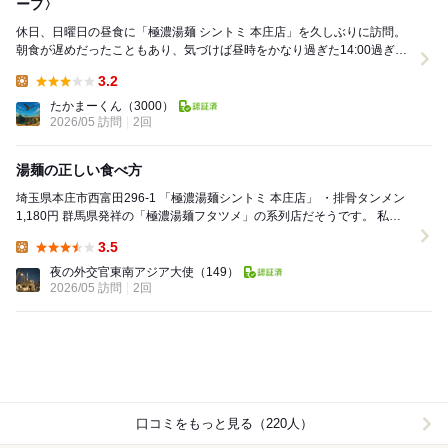
ープ〉
休日、日曜日の昼食に「極濃湯麺 シントミ 本庄店」を久しぶりに訪問。
朝食が遅めだったこともあり、気づけば昼時をかなり過ぎた14:00過ぎ。
お店も限られる時間帯でしたが、それ...
3.2
Lunch:
たかまーくん
（3000）
2026/05 訪問
2回
湯麺の正しい食べ方
埼玉県本庄市西富田296-1 「極濃湯麺シントミ 本庄店」 ・排骨タンメン
1,180円 群馬県発祥の「極濃湯麺フタツメ」の系列店だそうです。 私自
身は排骨タンメン...
3.5
Lunch:
夜の外交官東南アジア大使
（149）
2026/05 訪問
2回
口コミをもっと見る（220人）