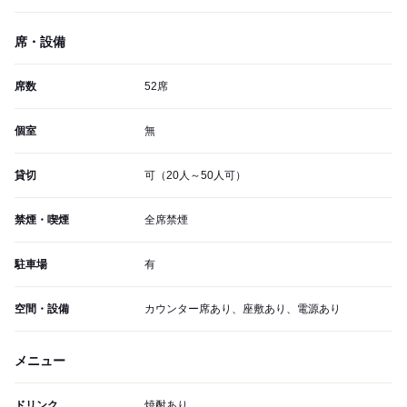
席・設備
席数
52席
個室
無
貸切
可（20人～50人可）
禁煙・喫煙
全席禁煙
駐車場
有
空間・設備
カウンター席あり、座敷あり、電源あり
メニュー
ドリンク
焼酎あり