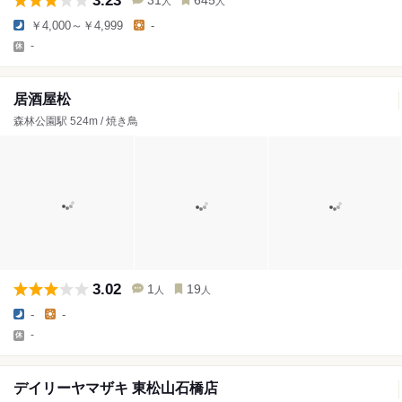
3.23
31
645
人
人
￥4,000～￥4,999
-
-
居酒屋松
森林公園駅 524m / 焼き鳥
3.02
1
19
人
人
-
-
-
デイリーヤマザキ 東松山石橋店