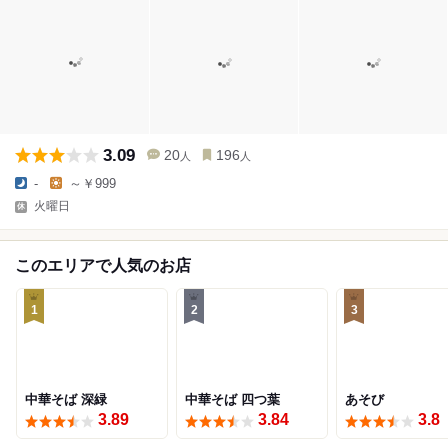
3.09
20
196
人
人
-
～￥999
火曜日
このエリアで人気のお店
1
2
3
中華そば 深緑
中華そば 四つ葉
あそび
3.89
3.84
3.8