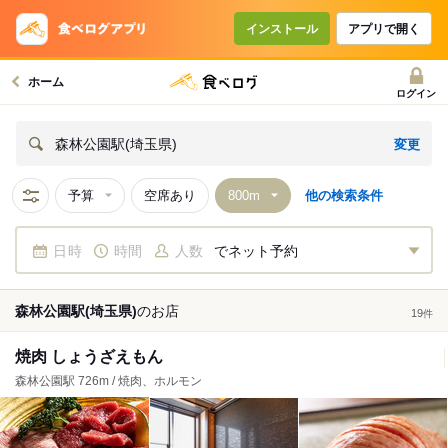
インストール
アプリで開く
ホーム
ログイン
変更
森林公園駅(埼玉県)
予算
空席あり
他の検索条件
日時
時間
人数
でネット予約
森林公園駅(埼玉県)
の
お店
19
件
焼肉 しょうざえもん
森林公園駅 726m / 焼肉、ホルモン