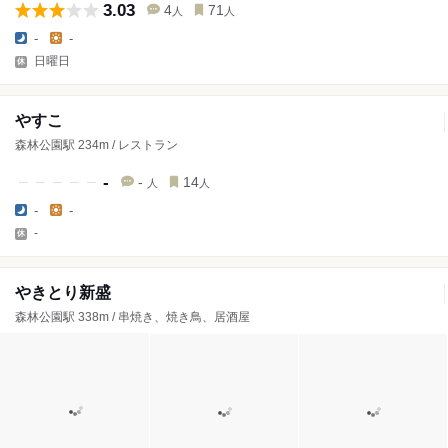
3.03
4
71
人
人
-
-
日曜日
やすこ
森林公園駅 234m / レストラン
-
-
14
人
人
-
-
-
やきとり新盛
森林公園駅 338m / 串焼き、焼き鳥、居酒屋