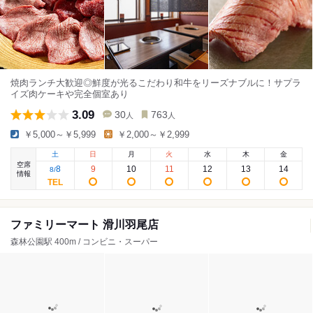
焼肉ランチ大歓迎◎鮮度が光るこだわり和牛をリーズナブルに！サプラ
イズ肉ケーキや完全個室あり
3.09
30
763
人
人
￥5,000～￥5,999
￥2,000～￥2,999
土
日
月
火
水
木
金
空席
8
9
10
11
12
13
14
8
/
情報
ファミリーマート 滑川羽尾店
森林公園駅 400m / コンビニ・スーパー