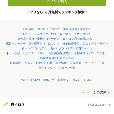
アプリで開く
アプリなら1ヶ月無料でランキング検索！
利用規約
食べログについて
携帯電話番号認証とは
口コミ・ランキングに対する取り組み
点数について
飲食店・飲食企業様向けサービス
食べログ店舗会員について
広告（メーカー・団体様等向け）について
機能改善要望
口コミガイドライン
食べログプレミアム
食べログプレミアム無料クーポン
ネット予約（リクエスト予約）
個人情報保護方針
外部送信（オプトアウト）
特定商取引法に基づく表記
推奨環境
ヘルプ・お問い合わせ
採用情報
企業情報
キーワード一覧
サイトマップ
チェーン一覧
言語：
English
简体中文
繁體中文
한국어
日本語
ページの先頭へ
©Kakaku.com, Inc.