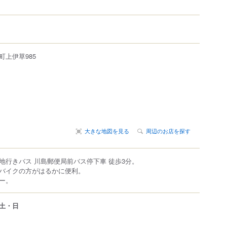
町
上伊草
985
大きな地図を見る
周辺のお店を探す
地行きバス 川島郵便局前バス停下車 徒歩3分。
バイクの方がはるかに便利。
ー。
土・日