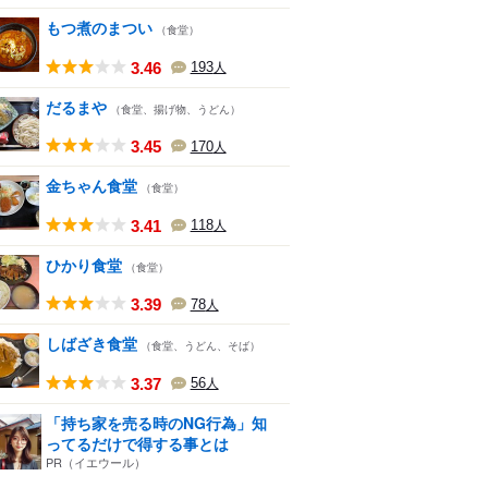
もつ煮のまつい
（食堂）
3.46
193
人
だるまや
（食堂、揚げ物、うどん）
3.45
170
人
金ちゃん食堂
（食堂）
3.41
118
人
ひかり食堂
（食堂）
3.39
78
人
しばざき食堂
（食堂、うどん、そば）
3.37
56
人
「持ち家を売る時のNG行為」知
ってるだけで得する事とは
PR（イエウール）