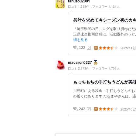
tanuzou2001
口コミ 1,533件
フォロワー 1,124人
呉汁を求めて今シーズン初のカ
「埼玉県民の日」ログを取り損ねたた
玉県比企郡川島町は、活動圏外のうどん
細を見る
2025/11
？
122
macaron0227
口コミ 2,373件
フォロワー 1,706人
もっちもちの手打ちうどんが美
川島町にある和食 手打ちうどんのお
の近くにあります だるまやさんは、過去に
2025/10
？
242