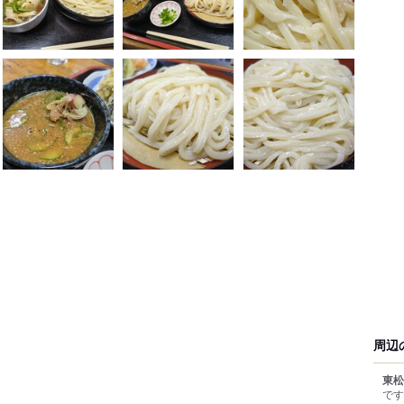
周辺
東松
です