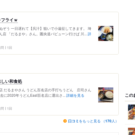
キフライｗ
ぬぞう 一日遅れて【呉汁】狙いで小遠征してきます。 埼
店 「だるまや」さん。圏央道バビューン行けば 川...
詳
 訪問
1回
味しい和食処
店 だるまやさん うどん百名店の手打ちうどん 庄司さん
この
2020年うどんEast百名店に選出さ...
詳細を見る
 訪問
1回
口コミ
をもっと見る （
170
人）