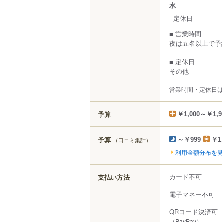
水
定休日
■ 営業時間
夜は五名以上で予
■ 定休日
その他
営業時間・定休日
予算
￥1,000～￥1,9
予算
（口コミ集計）
～￥999
￥1
利用金額分布を
カード不可
支払い方法
電子マネー不可
QRコード決済可
（PayPay）