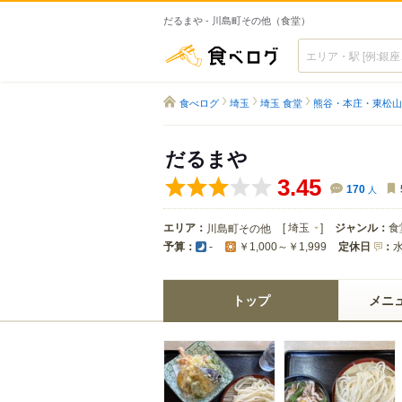
だるまや - 川島町その他（食堂）
食べログ
食べログ
埼玉
埼玉 食堂
熊谷・本庄・東松山
だるまや
3.45
170
人
エリア：
[
埼玉
]
ジャンル：
食
川島町その他
予算：
定休日
：
-
￥1,000～￥1,999
トップ
メニ