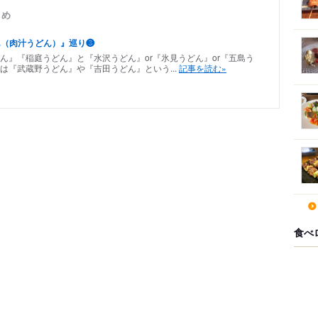
とめ
ん（肉汁うどん）』巡り❸
ん』『稲庭うどん』と『水沢うどん』or『氷見うどん』or『五島う
は『武蔵野うどん』や『吉田うどん』という...
記事を読む»
食べ