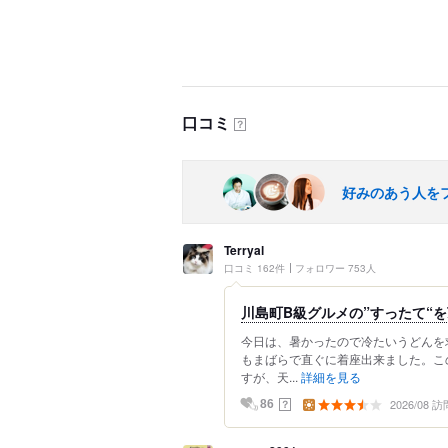
口コミ
？
好みのあう人を
Terryal
口コミ 162件
フォロワー 753人
川島町B級グルメの”すったて“
今日は、暑かったので冷たいうどんを
もまばらで直ぐに着座出来ました。こ
すが、天...
詳細を見る
2026/08 訪
？
86