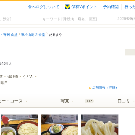
食べログについて
保有Vポイント
予約確認
行っ
・寄居 食堂
東松山周辺 食堂
だるまや
5404
人
堂
揚げ物
うどん
水曜日
店舗情報（詳細）
ュー・コース
写真
口コミ
717