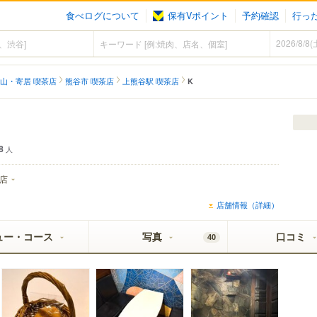
食べログについて
保有Vポイント
予約確認
行っ
山・寄居 喫茶店
熊谷市 喫茶店
上熊谷駅 喫茶店
K
8
人
店
店舗情報（詳細）
ュー・コース
写真
口コミ
40