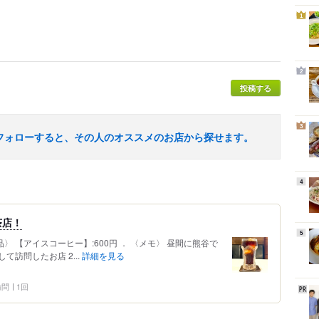
1
2
投稿する
3
フォローすると、その人のオススメのお店から探せます。
4
茶店！
5
文品〉 【アイスコーヒー】:600円 ． 〈メモ〉 昼間に熊谷で
訪問したお店 2...
詳細を見る
 訪問
1回