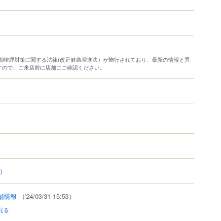
り受動喫煙対策に関する法律(改正健康増進法）が施行されており、最新の情報と異
すので、ご来店前に店舗にご確認ください。
0）
舗情報
（'24/03/31 15:53）
見る