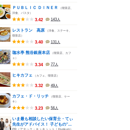
ＰＵＢＬＩＣ ＤＩＮＥＲ
（喫茶店、
洋食、パスタ）
3.42
143
人
レストラン 高原
（洋食、ステーキ、
喫茶店）
3.40
131
人
珈水亭 熊谷銀座本店
（喫茶店、カフ
ェ）
3.34
77
人
ヒキカフェ
（カフェ、喫茶店）
3.32
49
人
カフェ・ド・リッチ
（喫茶店、ケー
キ）
3.23
56
人
いま最も相談したい保育士・てぃ
先生がアドバイス！ 子どもの“...
PR（アタック・キュキュット｜Hugkum）