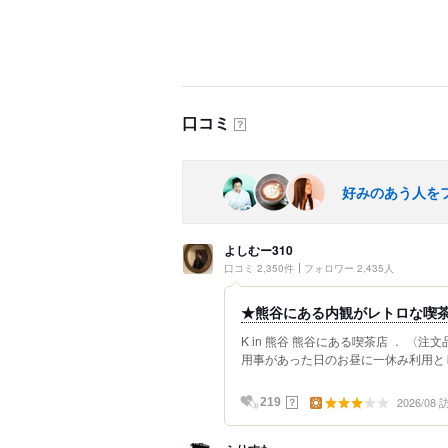
口コミ
？
好みのあう人を
よしむー310
口コミ 2,350件
フォロワー 2,435人
★熊谷にある内観がレトロな喫
K in 熊谷 熊谷にある喫茶店 ． 〈注
用事があった日のお昼に一休み利用として
2026/08
？
219