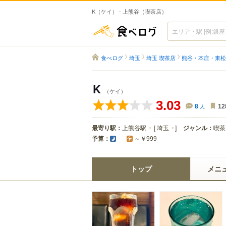
K（ケイ） - 上熊谷（喫茶店）
食べログ
食べログ
埼玉
埼玉 喫茶店
熊谷・本庄・東松
K
（ケイ）
3.03
8
人
12
最寄り駅：
上熊谷駅
[
埼玉
]
ジャンル：
喫茶
予算：
-
～￥999
トップ
メニ