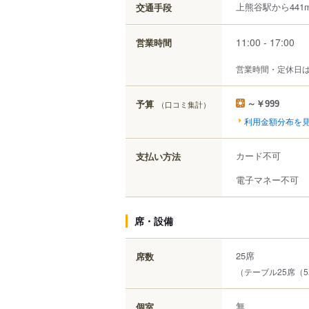
上熊谷駅から441
交通手段
11:00 - 17:00
営業時間
営業時間・定休日
予算
（口コミ集計）
～￥999
利用金額分布を
カード不可
支払い方法
電子マネー不可
席・設備
25席
席数
（テーブル25席（
無
個室