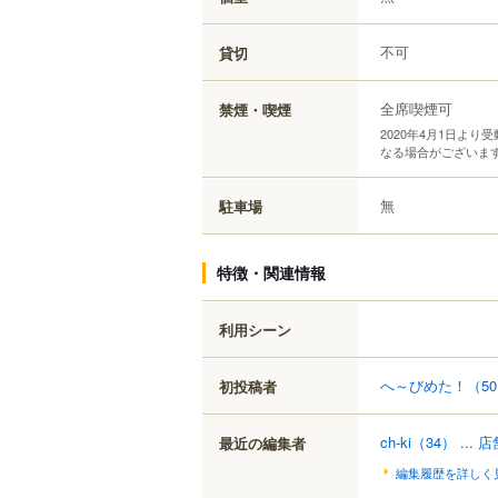
不可
貸切
全席喫煙可
禁煙・喫煙
2020年4月1日よ
なる場合がございま
無
駐車場
特徴・関連情報
利用シーン
へ～びめた！
（5
初投稿者
ch-ki
（34）
...
店
最近の編集者
編集履歴を詳しく