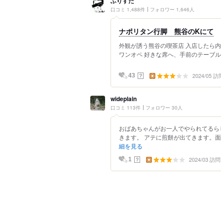
ふりすた
口コミ 1,488件
フォロワー 1,646人
ナポリタン行脚 熊谷のKにて
外観が誘う熊谷の喫茶店 入店したら内
ワンオペ 好きな席へ、手前のテーブル席
2024/05 訪
？
43
wideplain
口コミ 113件
フォロワー 30人
おばあちゃんがお一人でやられてるら
きます。 アテに煎餅が出てきます。面
細を見る
2024/03 訪問
？
1