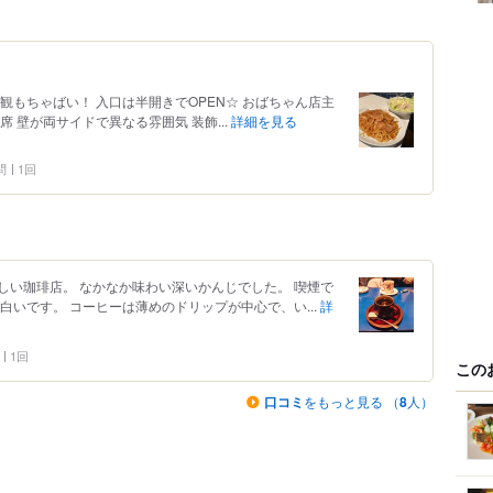
観もちゃばい！ 入口は半開きでOPEN☆ おばちゃん店主
 壁が両サイドで異なる雰囲気 装飾...
詳細を見る
問
1回
しい珈琲店。 なかなか味わい深いかんじでした。 喫煙で
白いです。 コーヒーは薄めのドリップが中心で、い...
詳
1回
この
口コミ
をもっと見る （
8
人）