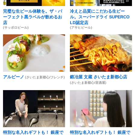
完璧な生ビール体験を。ザ・パ
冷えと品質にこだわる生ビー
ーフェクト黒ラベルが飲めるお
ル。スーパードライ SUPERCO
店
LD認定店
(サッポロビール)
(アサヒビール)
アルピーノ
鍛冶屋 文蔵 さいたま新都心店
(さいたま新都心/フレンチ)
(さいたま新都心/居酒屋)
特別な名入れギフトも！ 銀座で
特別な名入れギフトも！ 銀座で