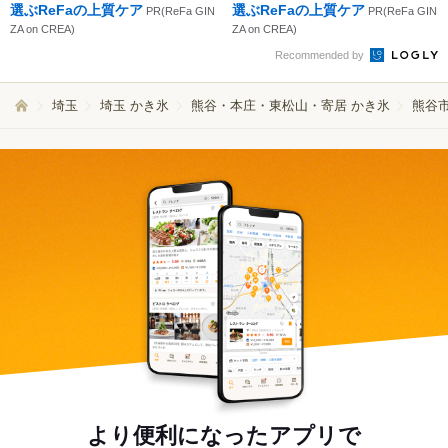
選ぶReFaの上質ケア
選ぶReFaの上質ケア
PR(ReFa GIN
PR(ReFa GIN
ZA on CREA)
ZA on CREA)
Recommended by
埼玉
埼玉 かき氷
熊谷・本庄・東松山・寄居 かき氷
熊谷市
より便利になったアプリで