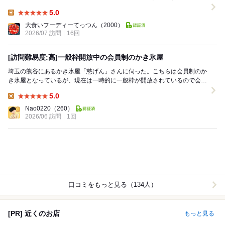
でみたら、喫茶店...
5.0
Lunch:
大食いフーディーてっつん
（2000）
2026/07 訪問
16回
[訪問難易度:高]一般枠開放中の会員制のかき氷屋
埼玉の熊谷にあるかき氷屋「慈げん」さんに伺った。こちらは会員制のか
き氷屋となっているが、現在は一時的に一般枠が開放されているので会員
ではない方も来れるようになっている。インスタで一...
5.0
Lunch:
Nao0220
（260）
2026/06 訪問
1回
口コミをもっと見る（134人）
[PR] 近くのお店
もっと見る