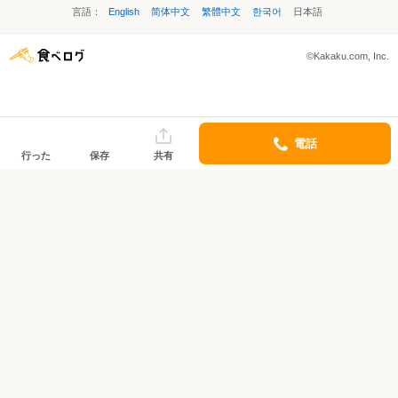
言語：
English
简体中文
繁體中文
한국어
日本語
©Kakaku.com, Inc.
電話
行った
保存
共有