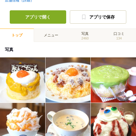
店舗情報（詳細）
アプリで開く
アプリで保存
写真
口コミ
トップ
メニュー
2460
134
写真