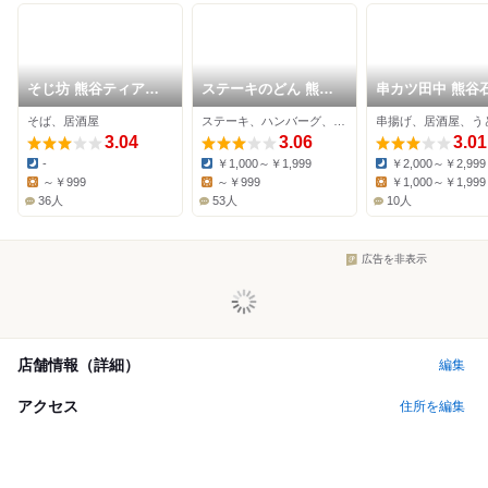
そじ坊 熊谷ティアラ
ステーキのどん 熊谷
串カツ田中 熊谷
21店
店
店
そば、居酒屋
ステーキ、ハンバーグ、ファミレス
串揚げ、居酒屋、う
3.04
3.06
3.01
-
￥1,000～￥1,999
￥2,000～￥2,999
Dinner:
Dinner:
Dinner:
～￥999
～￥999
￥1,000～￥1,999
Lunch:
Lunch:
Lunch:
36人
53人
10人
広告を非表示
店舗情報（詳細）
編集
アクセス
住所を編集