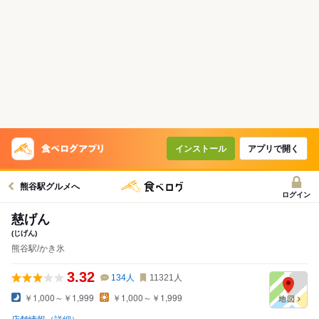
インストール
アプリで開く
熊谷駅グルメへ
ログイン
慈げん
(じげん)
熊谷駅/かき氷
3.32
134
人
11321
人
￥1,000～￥1,999
￥1,000～￥1,999