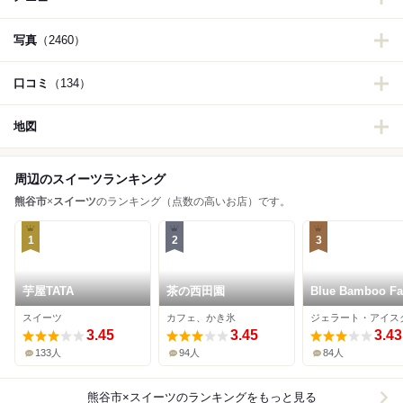
写真
（2460）
口コミ
（134）
地図
周辺のスイーツランキング
熊谷市
×
スイーツ
のランキング（点数の高いお店）です。
1
2
3
芋屋TATA
茶の西田園
Blue Bamboo F
Gelate&Cafe
スイーツ
カフェ、かき氷
3.45
3.45
3.43
133人
94人
84人
熊谷市×スイーツ
のランキングをもっと見る