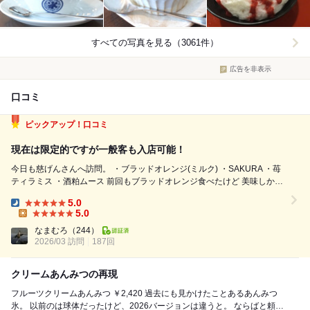
すべての写真を見る（3061件）
広告を非表示
口コミ
ピックアップ！口コミ
現在は限定的ですが一般客も入店可能！
今日も慈げんさんへ訪問。 ・ブラッドオレンジ(ミルク) ・SAKURA ・苺
ティラミス ・酒粕ムース 前回もブラッドオレンジ食べたけど 美味しかっ
たのでリピート！ 苺ティラミスは 当たり前の如く、めちゃ旨 そこら辺で
5.0
苺パフェとか食べるなら 絶対このかき氷の方が良い ...
Dinner:
5.0
Lunch:
なまむろ
（244）
2026/03 訪問
187回
クリームあんみつの再現
フルーツクリームあんみつ ￥2,420 過去にも見かけたことあるあんみつ
氷。 以前のは球体だったけど、2026バージョンは違うと。 ならばと頼ん