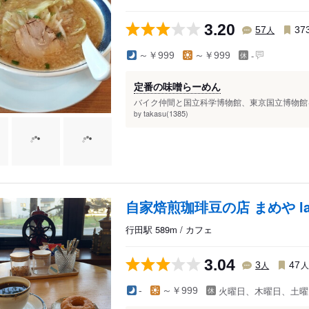
3.20
人
57
37
-
～￥999
～￥999
定番の味噌らーめん
バイク仲間と国立科学博物館、東京国立博物館を
takasu(1385)
by
自家焙煎珈琲豆の店 まめや la
行田駅 589m / カフェ
3.04
人
3
47
火曜日、木曜日、土曜
-
～￥999