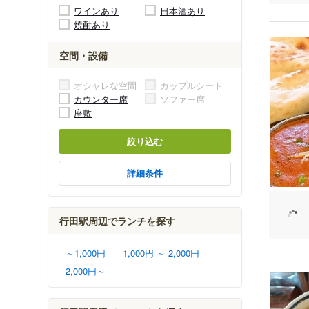
ワインあり
日本酒あり
焼酎あり
空間・設備
オシャレな空間
カップルシート
カウンター席
ソファー席
座敷
絞り込む
詳細条件
行田駅周辺でランチを探す
～1,000円
1,000円 ～ 2,000円
2,000円～