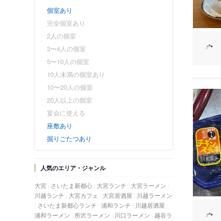
個室あり
完全個室あり
2人の個室
3〜4人の個室
5〜10人の個室
10人未満の個室あり
10〜20人の個室
20人以上の個室
宴会に使える
座敷あり
掘りごたつあり
人気のエリア・ジャンル
大宮
さいたま新都心
大宮ランチ
大宮ラーメン
川越ランチ
大宮カフェ
大宮居酒屋
川越ラーメン
さいたま新都心ランチ
浦和ランチ
川越居酒屋
浦和ラーメン
所沢ラーメン
川口ラーメン
越谷ラ