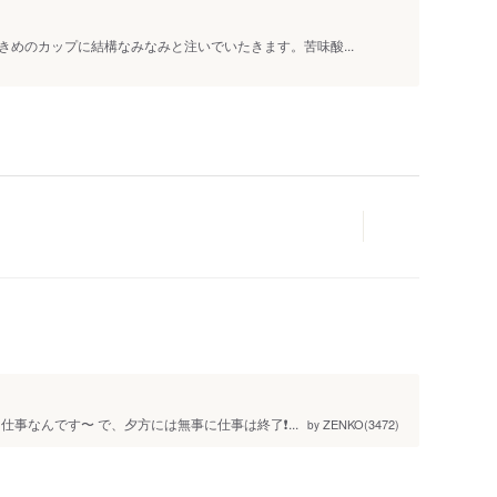
めのカップに結構なみなみと注いでいたきます。苦味酸...
人
事なんです〜 で、夕方には無事に仕事は終了❗...
ZENKO(3472)
by