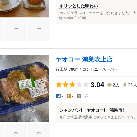
キリッとした味わい
ホンジュラスのコーヒーをいただきました。大き
kanka49(1946)
by
ヤオコー 鴻巣吹上店
行田駅 780m / コンビニ・スーパー
3.04
人
8
21
-
-
-
シャンパン❗️ ヤオコー❗️ 鴻巣市❗️
今日は埼玉県鴻巣市にやってきました〜 そう、仕