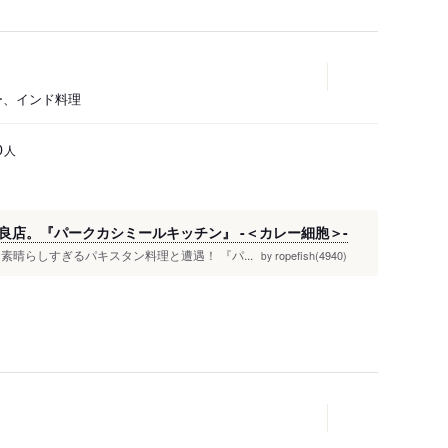
レー、インド料理
人
0
良店。『パークカシミールキッチン』 -＜カレー細胞＞-
晴らしすぎるパキスタン料理と遭遇！ 『パ...
ropefish(4940)
by