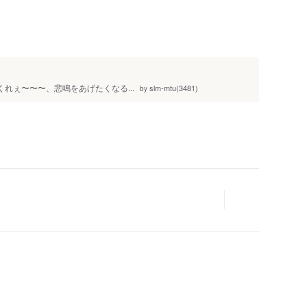
人
してくれぇ〜〜〜、悲鳴をあげたくなる...
slm-mtu(3481)
by
人