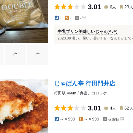
3.01
人
6
23
-
-
-
牛乳プリン美味しいじゃん(^○^)
2023.08 暑い、暑い、暑い‼️ もーなんとか
じゃぱん亭 行田門井店
行田駅 466m / 弁当、コロッケ
3.01
人
4
62
火曜日
～￥999
～￥999