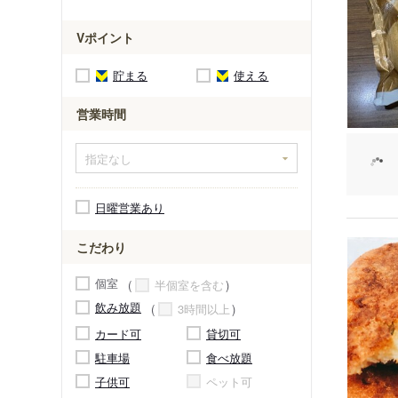
Vポイント
貯まる
使える
営業時間
日曜営業あり
こだわり
個室
半個室を含む
飲み放題
3時間以上
カード可
貸切可
駐車場
食べ放題
子供可
ペット可