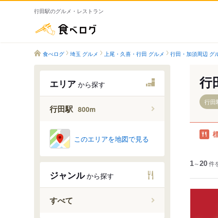
行田駅のグルメ・レストラン
食べログ
食べログ
埼玉 グルメ
上尾・久喜・行田 グルメ
行田・加須周辺 グ
行
エリア
から探す
行田駅
行田駅
800m
このエリアを地図で見る
1
～
20
件
ジャンル
から探す
すべて