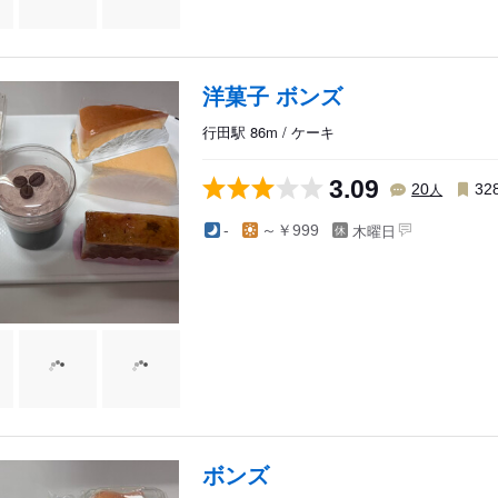
洋菓子 ボンズ
行田駅 86m / ケーキ
3.09
人
20
32
木曜日
-
～￥999
ボンズ