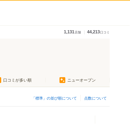
｜
1,131
44,213
店舗
口コミ
口コミが多い順
ニューオープン
「標準」の並び順について
点数について