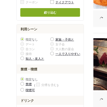
クーポン
テイクアウト
絞り込む
利用シーン
指定なし
家族・子供と
デート
女子会
合コン
大人数の宴会
接待
一人で入りやすい
知人・友人と
禁煙・喫煙
指定なし
禁煙
分煙を含む
喫煙可
ドリンク