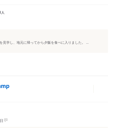
人
3
見学し、地元に帰ってから夕飯を食べに入りました。 ...
mp
人
日