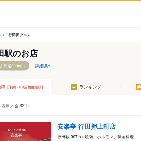
ルメ
行田駅 グルメ
田駅のお店
詳細条件
(周辺800m)
標準
ランキング
【予約・PR店舗優先順】
を表示
／
全
32
件
安楽亭 行田押上町店
行田駅 397m / 焼肉、ホルモン、韓国料理