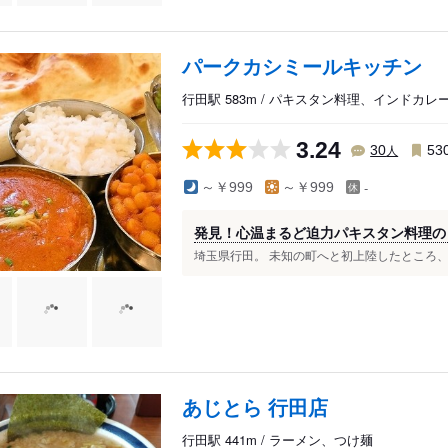
パークカシミールキッチン
行田駅 583m / パキスタン料理、インドカ
3.24
人
30
53
-
～￥999
～￥999
発見！心温まるど迫力パキスタン料理の
埼玉県行田。 未知の町へと初上陸したところ、素
あじとら 行田店
行田駅 441m / ラーメン、つけ麺