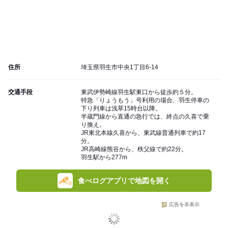
住所
埼玉県羽生市中央1丁目6-14
交通手段
東武伊勢崎線羽生駅東口から徒歩約５分。
特急「りょうもう」号利用の場合、羽生停車の
下り列車は浅草15時台以降。
半蔵門線から直通の急行では、終点の久喜で乗
り換え。
JR東北本線久喜から、東武線普通列車で約17
分。
JR高崎線熊谷から、秩父線で約22分。
羽生駅から277m
食べログアプリで地図を開く
広告を非表示