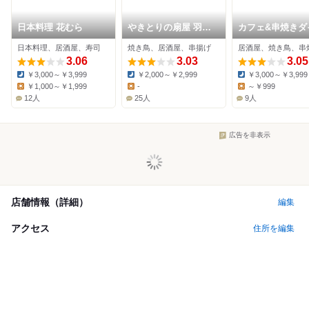
日本料理 花むら
やきとりの扇屋 羽生
カフェ&串焼きダ
西店
ング タカ
日本料理、居酒屋、寿司
焼き鳥、居酒屋、串揚げ
居酒屋、焼き鳥、串
3.06
3.03
3.05
￥3,000～￥3,999
￥2,000～￥2,999
￥3,000～￥3,999
Dinner:
Dinner:
Dinner:
￥1,000～￥1,999
-
～￥999
Lunch:
Lunch:
Lunch:
12人
25人
9人
広告を非表示
店舗情報（詳細）
編集
アクセス
住所を編集