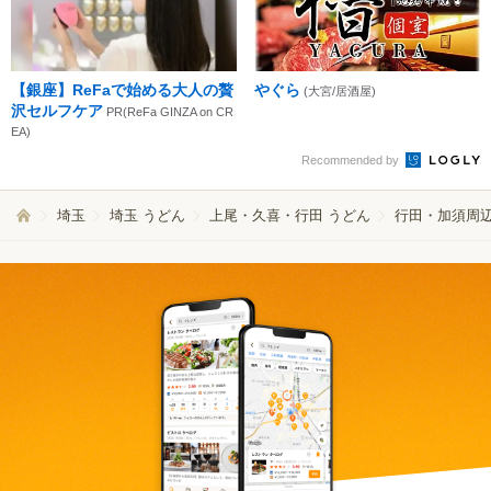
【銀座】ReFaで始める大人の贅
やぐら
(大宮/居酒屋)
沢セルフケア
PR(ReFa GINZA on CR
EA)
Recommended by
埼玉
埼玉 うどん
上尾・久喜・行田 うどん
行田・加須周辺