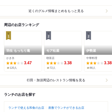
近くのグルメ情報まとめをもっと見る
周辺のお店ランキング
1
2
2
羽生 もっちり庵
モア松屋
伊勢屋
かき氷
喫茶店
中華料理
3.47
3.38
3.38
120人
72人
86人
行田・加須周辺
のレストラン情報を見る
ランチのお店を探す
ランチで使える和食のお店
座敷でランチができるお店