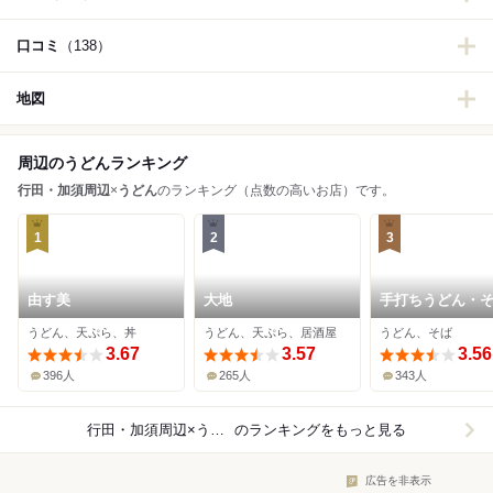
口コミ
（138）
地図
周辺のうどんランキング
行田・加須周辺
×
うどん
のランキング（点数の高いお店）です。
1
2
3
由す美
大地
手打ちうどん・
子亀
うどん、天ぷら、丼
うどん、天ぷら、居酒屋
うどん、そば
3.67
3.57
3.56
396人
265人
343人
行田・加須周辺×うどん
のランキングをもっと見る
広告を非表示