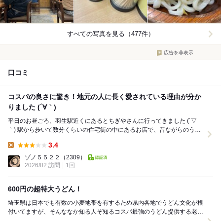
すべての写真を見る（477件）
広告を非表示
口コミ
コスパの良さに驚き！地元の人に長く愛されている理由が分か
りました (´∀｀)
平日のお昼ごろ、羽生駅近くにあるとちぎやさんに行ってきました (´▽
｀) 駅から歩いて数分くらいの住宅街の中にあるお店で、昔ながらのうど
ん屋さんといった雰囲気です (＾ω＾)...
3.4
Lunch:
ゾノ５５２２
（2309）
2026/02 訪問
1回
600円の超特大うどん！
埼玉県は日本でも有数の小麦地帯を有するため県内各地でうどん文化が根
付いてますが、そんななか知る人ぞ知るコスパ最強のうどん提供する老舗
のお店です。 秩父鉄道、羽生駅から数分にあ...