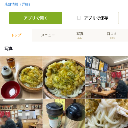
店舗情報（詳細）
アプリで開く
アプリで保存
写真
口コミ
トップ
メニュー
447
138
写真