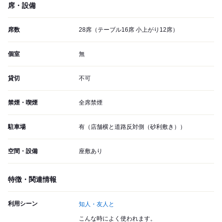
席・設備
席数
28席（テーブル16席 小上がり12席）
個室
無
貸切
不可
禁煙・喫煙
全席禁煙
駐車場
有（店舗横と道路反対側（砂利敷き））
空間・設備
座敷あり
特徴・関連情報
利用シーン
知人・友人と
こんな時によく使われます。