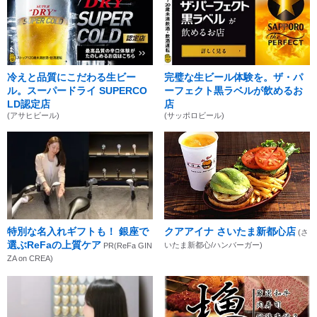
冷えと品質にこだわる生ビー
完璧な生ビール体験を。ザ・パ
ル。スーパードライ SUPERCO
ーフェクト黒ラベルが飲めるお
LD認定店
店
(アサヒビール)
(サッポロビール)
特別な名入れギフトも！ 銀座で
クアアイナ さいたま新都心店
(さ
選ぶReFaの上質ケア
いたま新都心/ハンバーガー)
PR(ReFa GIN
ZA on CREA)