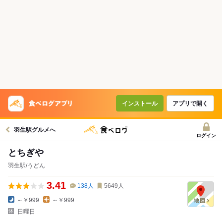
インストール
アプリで開く
羽生駅グルメへ
ログイン
とちぎや
羽生駅/うどん
3.41
138
人
5649
人
～￥999
～￥999
日曜日