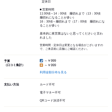
定休日
■ 営業時間
11:00頃～14：00頃 麺切れまで（13：30頃
麺切れになることが多い）
16：30頃～麺切れまで（17：00頃 麺切れにな
ることが多い）
基本的に夜営業はないと思ってくださいと言わ
れました
営業時間・定休日は変更となる場合がございますの
で、ご来店前に店舗にご確認ください。
～￥999
予算
（口コミ集計）
～￥999
利用金額分布を見る
支払い方法
カード不可
電子マネー不可
QRコード決済不可