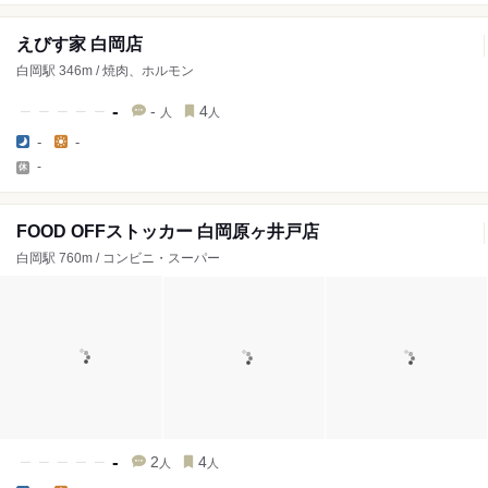
えびす家 白岡店
白岡駅 346m / 焼肉、ホルモン
-
-
4
人
人
-
-
-
FOOD OFFストッカー 白岡原ヶ井戸店
白岡駅 760m / コンビニ・スーパー
-
2
4
人
人