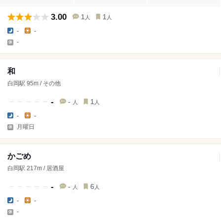
3.00
1
1
人
人
-
-
-
和
白岡駅 95m / その他
-
-
1
人
人
-
-
月曜日
かごめ
白岡駅 217m / 居酒屋
-
-
6
人
人
-
-
-