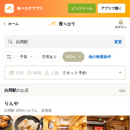
インストール
アプリで開く
ホーム
ログイン
変更
白岡駅
予算
空席あり
他の検索条件
日時
時間
人数
でネット予約
白岡駅
の
お店
53
件
りんや
白岡駅 265m / おでん、居酒屋