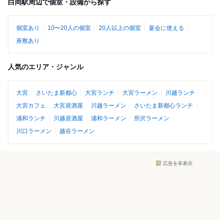
白岡駅周辺で個室・設備から探す
個室あり
10〜20人の個室
20人以上の個室
宴会に使える
座敷あり
人気のエリア・ジャンル
大宮
さいたま新都心
大宮ランチ
大宮ラーメン
川越ランチ
大宮カフェ
大宮居酒屋
川越ラーメン
さいたま新都心ランチ
浦和ランチ
川越居酒屋
浦和ラーメン
所沢ラーメン
川口ラーメン
越谷ラーメン
広告を非表示