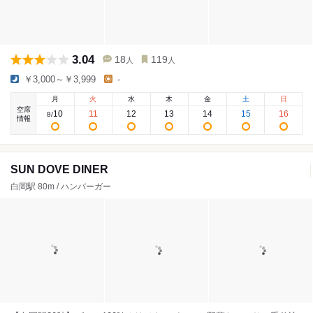
3.04
18
119
人
人
￥3,000～￥3,999
-
月
火
水
木
金
土
日
空席
10
11
12
13
14
15
16
8
/
情報
SUN DOVE DINER
白岡駅 80m / ハンバーガー