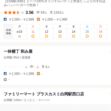
【白岡駅30秒】ビーフ100%オリジナルパティと野菜たっぷりの手仕込
みハンバーガーで乾杯！
3.56
59
1263
人
人
￥2,000～￥2,999
￥1,000～￥1,999
月
火
水
木
金
土
日
空席
10
11
12
13
14
15
16
8
/
情報
一杯横丁 和み屋
白岡駅 95m / 居酒屋
-
-
4
人
人
￥1,000～￥1,999
-
-
ファミリーマート プラスカスミ白岡駅西口店
白岡駅 140m / コンビニ・スーパー