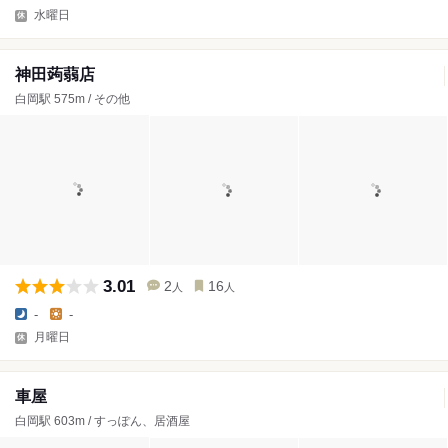
水曜日
神田蒟蒻店
白岡駅 575m / その他
3.01
2
16
人
人
-
-
月曜日
車屋
白岡駅 603m / すっぽん、居酒屋