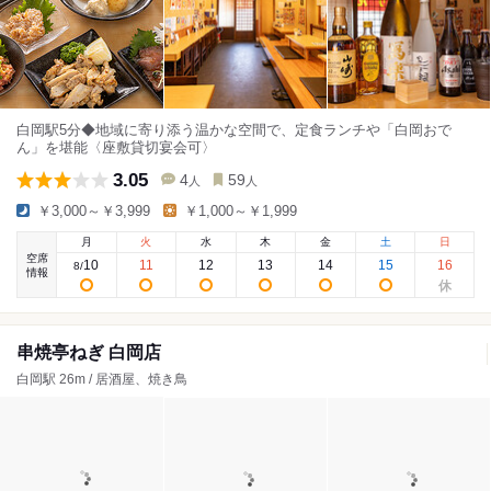
白岡駅5分◆地域に寄り添う温かな空間で、定食ランチや「白岡おで
ん」を堪能〈座敷貸切宴会可〉
3.05
4
59
人
人
￥3,000～￥3,999
￥1,000～￥1,999
月
火
水
木
金
土
日
空席
10
11
12
13
14
15
16
8
/
情報
串焼亭ねぎ 白岡店
白岡駅 26m / 居酒屋、焼き鳥