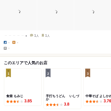
-
1
1
人
人
-
-
-
このエリアで人気のお店
1
2
3
食煅 もみじ
手打ちうどん いしづ
中華そば よしか
か
3.85
3.7
3.8