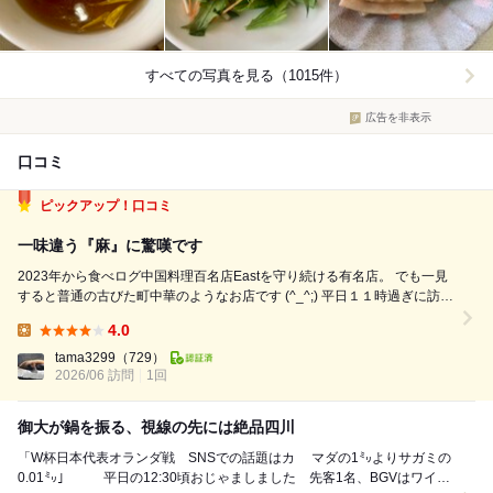
すべての写真を見る（1015件）
広告を非表示
口コミ
ピックアップ！口コミ
一味違う『麻』に驚嘆です
2023年から食べログ中国料理百名店Eastを守り続ける有名店。 でも一見
すると普通の古びた町中華のようなお店です (^_^;) 平日１１時過ぎに訪
問。先客なし。 店内の貼り紙に従って厨房のご主人に声をかけて注文し
4.0
ます。 お水もセルフでね (^_^) 待ってる間も他にお客さんは来ず。 な...
Lunch:
tama3299
（729）
2026/06 訪問
1回
御大が鍋を振る、視線の先には絶品四川
「W杯日本代表オランダ戦 SNSでの話題はカ マダの1㍉よりサガミの
0.01㍉」 平日の12:30頃おじゃましました 先客1名、BGVはワイド