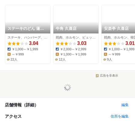
ステーキのどん 蓮田
牛角 久喜店
安楽亭 久喜店
店
ステーキ、ハンバーグ、ファミレス
焼肉、ホルモン、ビュッフェ
焼肉、ホルモン、韓
3.04
3.03
3.01
￥1,000～￥1,999
￥2,000～￥2,999
￥1,000～￥1,999
Dinner:
Dinner:
Dinner:
～￥999
￥1,000～￥1,999
～￥999
Lunch:
Lunch:
Lunch:
22人
12人
9人
広告を非表示
店舗情報（詳細）
編集
アクセス
住所を編集