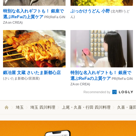
特別な名入れギフトも！ 銀座で
ぶっかけうどん 小野
(北与野/うど
選ぶReFaの上質ケア
ん)
PR(ReFa GIN
ZA on CREA)
鍛冶屋 文蔵 さいたま新都心店
特別な名入れギフトも！ 銀座で
選ぶReFaの上質ケア
(さいたま新都心/居酒屋)
PR(ReFa GIN
ZA on CREA)
Recommended by
埼玉
埼玉 四川料理
上尾・久喜・行田 四川料理
久喜・蓮田