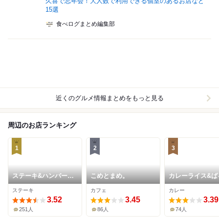
久喜で忘年会！大人数で利用できる個室のあるお店など
15選
食べログまとめ編集部
近くのグルメ情報まとめをもっと見る
周辺のお店ランキング
1
2
3
ステーキ&ハンバーグ
こめとまめ。
カレーライス&ば
前田亭
えすた
ステーキ
カフェ
カレー
3.52
3.45
3.39
251人
86人
74人