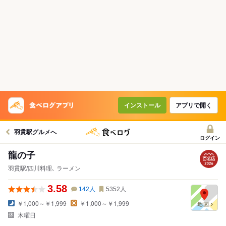
インストール
アプリで開く
羽貫駅グルメへ
ログイン
龍の子
羽貫駅/四川料理､ ラーメン
3.58
142
人
5352
人
￥1,000～￥1,999
￥1,000～￥1,999
木曜日