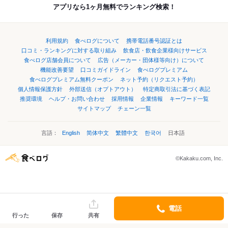
アプリなら1ヶ月無料でランキング検索！
利用規約
食べログについて
携帯電話番号認証とは
口コミ・ランキングに対する取り組み
飲食店・飲食企業様向けサービス
食べログ店舗会員について
広告（メーカー・団体様等向け）について
機能改善要望
口コミガイドライン
食べログプレミアム
食べログプレミアム無料クーポン
ネット予約（リクエスト予約）
個人情報保護方針
外部送信（オプトアウト）
特定商取引法に基づく表記
推奨環境
ヘルプ・お問い合わせ
採用情報
企業情報
キーワード一覧
サイトマップ
チェーン一覧
言語：
English
简体中文
繁體中文
한국어
日本語
©Kakaku.com, Inc.
電話
行った
保存
共有