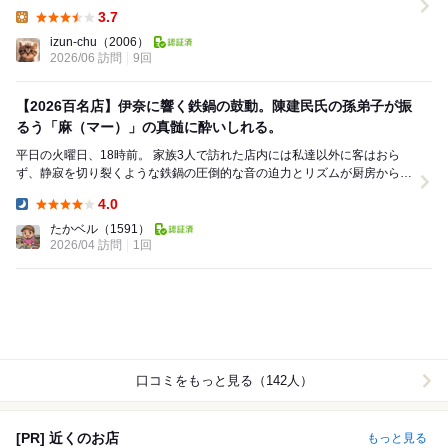
スクランブルです ラ...
3.7
Lunch:
izun-chu
（2006）
2026/06 訪問
9回
【2026百名店】伊奈に響く鉄鍋の鼓動。陳建民氏の孫弟子が振
るう「麻（マー）」の真髄に酔いしれる。
平日の火曜日、18時前。 家族3人で訪れた店内には私達以外に客はおら
ず、静寂を切り裂くような鉄鍋の圧倒的な音の迫力とリズムが厨房から響
き渡っていました。 店主がたった一...
4.0
Dinner:
たかベル
（1591）
2026/04 訪問
1回
口コミをもっと見る（142人）
[PR] 近くのお店
もっと見る