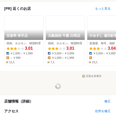
[PR] 近くのお店
もっと見る
安楽亭 幸手店
元氣焼肉 牛繁 白岡店
や台ずし 蓮田駅
町
焼肉、ホルモン、韓国料理
焼肉、ホルモン、韓国料理
居酒屋、寿司、海鮮
3.01
3.01
3.04
￥1,000～￥1,999
￥3,000～￥3,999
￥3,000～￥3,999
Dinner:
Dinner:
Dinner:
～￥999
￥1,000～￥1,999
-
Lunch:
Lunch:
Lunch:
12人
7人
23人
広告を非表示
店舗情報（詳細）
修正
アクセス
住所を修正