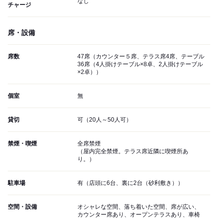
なし
チャージ
席・設備
席数
47席（カウンター５席、テラス席4席、テーブル
36席（4人掛けテーブル×8卓、2人掛けテーブル
×2卓））
個室
無
貸切
可（20人～50人可）
禁煙・喫煙
全席禁煙
（屋内完全禁煙。テラス席近隣に喫煙所あ
り。）
駐車場
有（店頭に6台、裏に2台（砂利敷き））
空間・設備
オシャレな空間、落ち着いた空間、席が広い、
カウンター席あり、オープンテラスあり、車椅