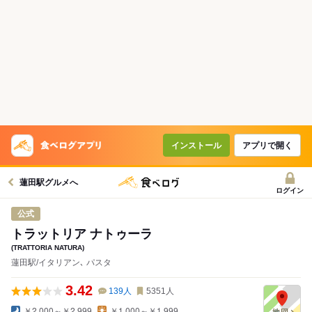
インストール
アプリで開く
蓮田駅グルメへ
ログイン
公式
トラットリア ナトゥーラ
(TRATTORIA NATURA)
蓮田駅/イタリアン､ パスタ
3.42
139
人
5351
人
￥2,000～￥2,999
￥1,000～￥1,999