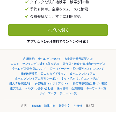
クイックな現在地検索。検索が快適に
予約も簡単。空席をスムーズに検索
会員登録なし。すぐに利用開始
アプリで開く
アプリなら1ヶ月無料でランキング検索！
利用規約
食べログについて
携帯電話番号認証とは
口コミ・ランキングに対する取り組み
飲食店・飲食企業様向けサービス
食べログ店舗会員について
広告（メーカー・団体様等向け）について
機能改善要望
口コミガイドライン
食べログプレミアム
食べログプレミアム無料クーポン
ネット予約（リクエスト予約）
個人情報保護方針
外部送信（オプトアウト）
特定商取引法に基づく表記
推奨環境
ヘルプ・お問い合わせ
採用情報
企業情報
キーワード一覧
サイトマップ
チェーン一覧
言語：
English
简体中文
繁體中文
한국어
日本語