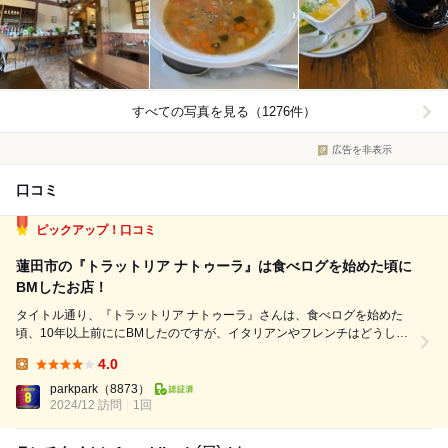
すべての写真を見る（1276件）
広告を非表示
口コミ
ピックアップ！口コミ
蓮田市の『トラットリア ナトゥーラ』は食べログを始めた頃に
BMしたお店！
タイトル通り、『トラットリア ナトゥーラ』さんは、食べログを始めた
頃、10年以上前ににBMしたのですが、イタリアンやフレンチはどうして
も敷居と料金が高くて、未踏のお店だったのですが、最初にBMした50店
4.0
舗にはなんとか行こうと思い、意を決して行ってまいりました。 オシャ
Lunch:
レな洋風の建物、庭を通り抜...
parkpark
（8873）
2024/12 訪問
1回