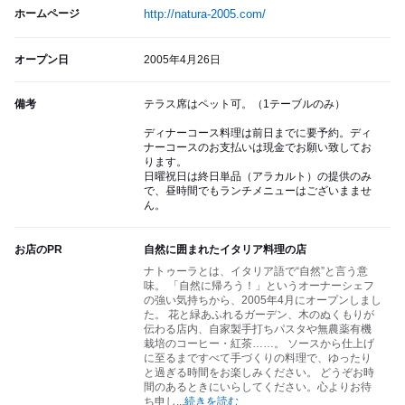
ホームページ
http://natura-2005.com/
オープン日
2005年4月26日
備考
テラス席はペット可。（1テーブルのみ）
ディナーコース料理は前日までに要予約。ディ
ナーコースのお支払いは現金でお願い致してお
ります。
日曜祝日は終日単品（アラカルト）の提供のみ
で、昼時間でもランチメニューはございまませ
ん。
お店のPR
自然に囲まれたイタリア料理の店
ナトゥーラとは、イタリア語で“自然”と言う意
味。 「自然に帰ろう！」というオーナーシェフ
の強い気持ちから、2005年4月にオープンしまし
た。 花と緑あふれるガーデン、木のぬくもりが
伝わる店内、自家製手打ちパスタや無農薬有機
栽培のコーヒー・紅茶……。 ソースから仕上げ
に至るまですべて手づくりの料理で、ゆったり
と過ぎる時間をお楽しみください。 どうぞお時
間のあるときにいらしてください。心よりお待
ち申し
...
続きを読む