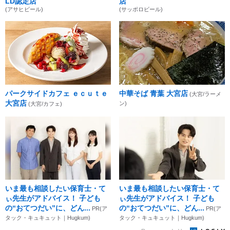
LD認定店
店
(アサヒビール)
(サッポロビール)
パークサイドカフェ ｅｃｕｔｅ
中華そば 青葉 大宮店
(大宮/ラーメ
大宮店
ン)
(大宮/カフェ)
いま最も相談したい保育士・て
いま最も相談したい保育士・て
ぃ先生がアドバイス！ 子ども
ぃ先生がアドバイス！ 子ども
の“おてつだい”に、どん...
の“おてつだい”に、どん...
PR(ア
PR(ア
タック・キュキュット｜Hugkum)
タック・キュキュット｜Hugkum)