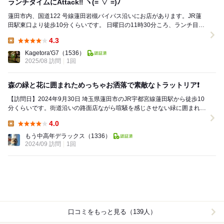
ランチタイムにAttack‼️ ヽ(=´▽`=)ﾉ
蓮田市内、国道122 号線蓮田岩槻バイパス沿いにお店があります。JR蓮
田駅東口より徒歩10分くらいです。 日曜日の11時30分ころ、ランチ目的
で訪問。予約はしてなかったのです...
4.3
Lunch:
Kagetora'G7
（1536）
2025/08 訪問
1回
森の緑と花に囲まれためっちゃお洒落で素敵なトラットリア❗
【訪問日】2024年9月30日 埼玉県蓮田市のJR宇都宮線蓮田駅から徒歩10
分くらいです。街道沿いの路面店ながら喧騒を感じさせない緑に囲まれた
お洒落トラットリアに初めてうかがいま...
4.0
Lunch:
もう中高年デラックス
（1336）
2024/09 訪問
1回
口コミをもっと見る（139人）