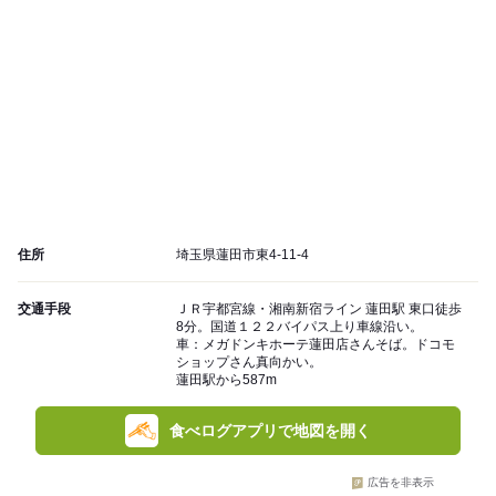
住所
埼玉県蓮田市東4-11-4
交通手段
ＪＲ宇都宮線・湘南新宿ライン 蓮田駅 東口徒歩
8分。国道１２２バイパス上り車線沿い。
車：メガドンキホーテ蓮田店さんそば。ドコモ
ショップさん真向かい。
蓮田駅から587m
食べログアプリで地図を開く
広告を非表示