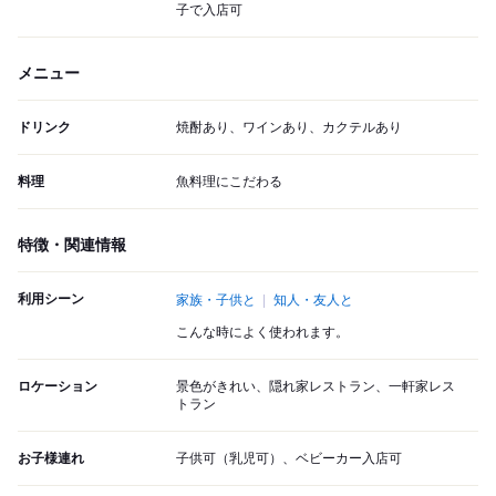
子で入店可
メニュー
ドリンク
焼酎あり、ワインあり、カクテルあり
料理
魚料理にこだわる
特徴・関連情報
利用シーン
家族・子供と
知人・友人と
こんな時によく使われます。
ロケーション
景色がきれい、隠れ家レストラン、一軒家レス
トラン
お子様連れ
子供可（乳児可）、ベビーカー入店可