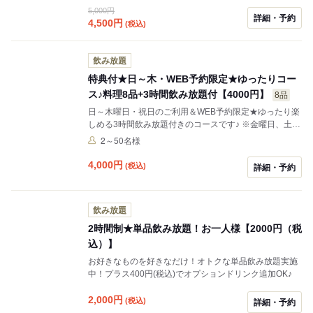
5,000円
です。当社お食事券、他値引との併用はできません。電
詳細・予約
4,500
円
(税込)
話予約は通常料金となります。
飲み放題
特典付★日～木・WEB予約限定★ゆったりコー
ス♪料理8品+3時間飲み放題付【4000円】
8品
日～木曜日・祝日のご利用＆WEB予約限定★ゆったり楽
しめる3時間飲み放題付きのコースです♪ ※金曜日、土曜
日はご利用いただけません。 ※当社お食事券、他値引と
2～50名様
の併用はできません。 ※前日、当日予約の場合、一部料
理内容が変更になる場合がございます。予めご了承くだ
4,000
円
(税込)
詳細・予約
さい。
飲み放題
2時間制★単品飲み放題！お一人様【2000円（税
込）】
お好きなものを好きなだけ！オトクな単品飲み放題実施
中！プラス400円(税込)でオプションドリンク追加OK♪
2,000
円
(税込)
詳細・予約