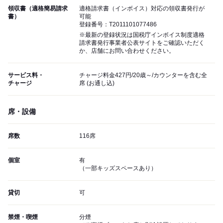
領収書（適格簡易請求
適格請求書（インボイス）対応の領収書発行が
書）
可能
登録番号：T2011101077486
※最新の登録状況は国税庁インボイス制度適格
請求書発行事業者公表サイトをご確認いただく
か、店舗にお問い合わせください。
サービス料・
チャージ料金427円/20歳～/カウンターを含む全
チャージ
席 (お通し込)
席・設備
席数
116席
個室
有
（一部キッズスペースあり）
貸切
可
禁煙・喫煙
分煙