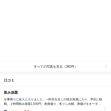
すべての写真を見る（392件）
口コミ
飲み放題
仕事帰りに友人と入りました。一軒目を近くの焼き鳥屋に入り、早目に移
動。２時間飲み放題1,500円、刺身盛り、炙りしめ鯖、唐揚げをオーダ
ー。生ビールは、プラス料金になるそうなので、ビ...