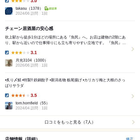
3.0
Dinner:
takasu
（1378）
2024/06 訪問
1回
チェーン居酒屋の安心感
吹上駅から徒歩1分ほどの場所にある『魚民』へ。お店は建物の2階にあ
り、駅から近いので仕事帰りにも立ち寄りやすい立地です。 『魚民』の
店内は和を基調とした落ち着いた雰囲気で...
3.1
Dinner:
月光3104
（1000）
2026/06 訪問
1回
•炙り〆鯖 •特製!! 鉄鍋餃子 •新潟名物 栃尾揚げ •カリカリ梅と大根のさっ
ぱりサラダ
3.5
Dinner:
tom.hornfield
（55）
2024/04 訪問
1回
口コミをもっと見る（7人）
店舗情報（詳細）
修正