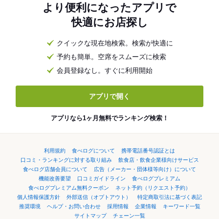
より便利になったアプリで
快適にお店探し
クイックな現在地検索。検索が快適に
予約も簡単。空席をスムーズに検索
会員登録なし。すぐに利用開始
アプリで開く
アプリなら1ヶ月無料でランキング検索！
利用規約
食べログについて
携帯電話番号認証とは
口コミ・ランキングに対する取り組み
飲食店・飲食企業様向けサービス
食べログ店舗会員について
広告（メーカー・団体様等向け）について
機能改善要望
口コミガイドライン
食べログプレミアム
食べログプレミアム無料クーポン
ネット予約（リクエスト予約）
個人情報保護方針
外部送信（オプトアウト）
特定商取引法に基づく表記
推奨環境
ヘルプ・お問い合わせ
採用情報
企業情報
キーワード一覧
サイトマップ
チェーン一覧