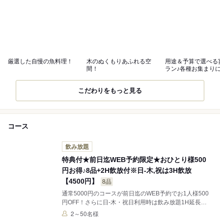
厳選した自慢の魚料理！
木のぬくもりあふれる空
用途＆予算で選べる
間！
ラン♪各種お集まり
躍！
こだわりをもっと見る
コース
飲み放題
特典付★前日迄WEB予約限定★おひとり様500
円お得♪8品+2H飲放付※日-木,祝は3H飲放
【4500円】
8品
通常5000円のコースが前日迄のWEB予約でお1人様500
円OFF！さらに日-木・祝日利用時は飲み放題1H延長無
料！！！※掲載中の金額は値引後です。料理のみ・ソフ
2～50名様
トドリンク飲み放題付・小学生以下の料金は値引対象外