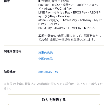
備考
■ご利用可能コード決済
PayPay・ｄ払い・楽天ペイ・auPAY・メルペ
イ・Alipay・WeChat Pay
LINE Pay・ゆうちょPay・EPOS Pay・AEON P
ay・ララPay・FamiPay
atone・Payどん・J-Coin Pay・ANA Pay・MyJC
B Pay・JALPay
BNPJ Pay・JKOPay・Lu Vit Pay・K PLUS
22時～5時のご来店に関しまして、深夜料金とし
てお会計金額の一律10％を加算いたします。
関連店舗情報
埼玉の魚民
全国の魚民
初投稿者
SenbeiOK
（59）
※魚民 吹上南口駅前店の店舗情報に誤りがある場合は、以下からご報告くだ
さい。
誤りを報告する