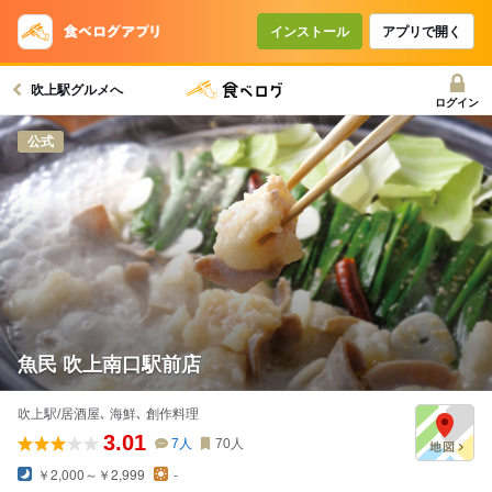
コースで使えるクーポン
戻る
インストール
アプリで開く
吹上駅グルメへ
クーポンを利用せず予約する
ログイン
公式
魚民 吹上南口駅前店
吹上駅/居酒屋､ 海鮮､ 創作料理
3.01
7
人
70
人
￥2,000～￥2,999
-