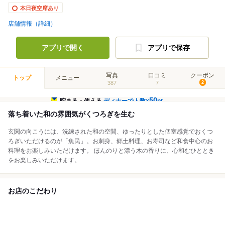
本日夜空席あり
店舗情報（詳細）
アプリで開く
アプリで保存
写真
口コミ
クーポン
トップ
メニュー
387
7
2
50
貯まる・使える
ディナーで人数×
pt
落ち着いた和の雰囲気がくつろぎを生む
玄関の向こうには、洗練された和の空間、ゆったりとした個室感覚でおくつ
ろぎいただけるのが「魚民」。お刺身、郷土料理、お寿司など和食中心のお
料理をお楽しみいただけます。 ほんのりと漂う木の香りに、心和むひととき
をお楽しみいただけます。
お店のこだわり