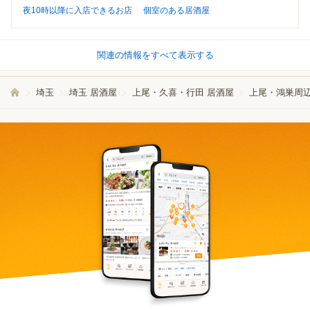
夜10時以降に入店できるお店
個室のある居酒屋
関連の情報をすべて表示する
埼玉
埼玉 居酒屋
上尾・久喜・行田 居酒屋
上尾・鴻巣周辺