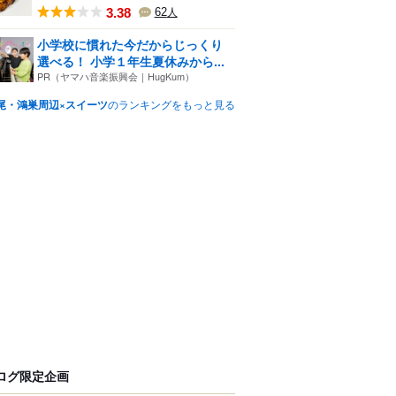
3.38
62
人
小学校に慣れた今だからじっくり
選べる！ 小学１年生夏休みから...
PR（ヤマハ音楽振興会｜HugKum）
尾・鴻巣周辺×スイーツ
のランキングをもっと見る
ログ限定企画