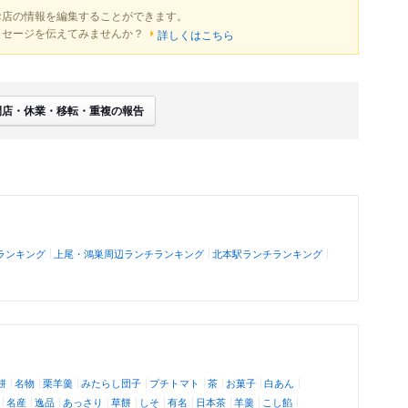
お店の情報を編集することができます。
ッセージを伝えてみませんか？
詳しくはこちら
閉店・休業・移転・重複の報告
ランキング
上尾・鴻巣周辺ランチランキング
北本駅ランチランキング
餅
名物
栗羊羹
みたらし団子
プチトマト
茶
お菓子
白あん
名産
逸品
あっさり
草餅
しそ
有名
日本茶
羊羹
こし餡