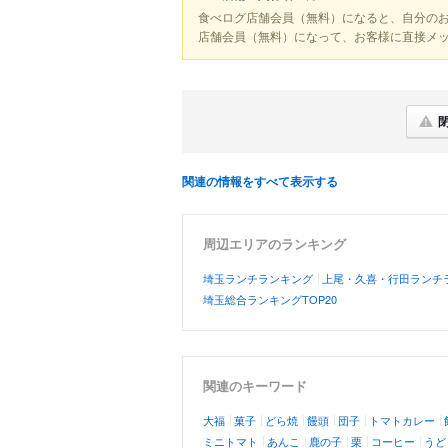
食べログ店舗会員（無料）になると、自分の
店舗会員（無料）になって、お客様に直接メ
関連の情報をすべて表示する
周辺エリアのランキング
埼玉ランチランキング
上尾・久喜・行田ランチ
埼玉総合ランキングTOP20
関連のキーワード
大福
菓子
どら焼
饅頭
団子
トマトカレー
ミニトマト
あんこ
鹿の子
栗
コーヒー
うど