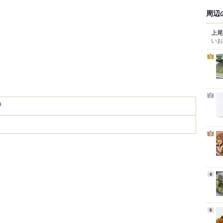
周辺
上尾
いお
1
2
9
3
4
5