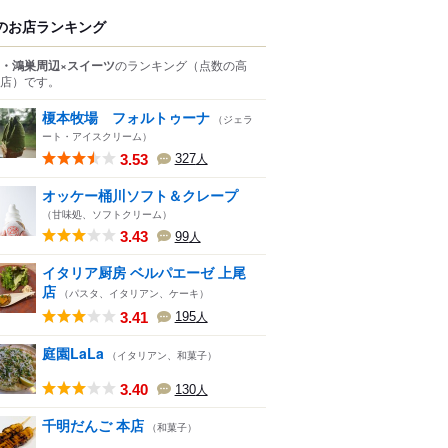
のお店ランキング
・鴻巣周辺×スイーツ
のランキング
（点数の高
店）
です。
榎本牧場 フォルトゥーナ
（ジェラ
ート・アイスクリーム）
3.53
327
人
オッケー桶川ソフト＆クレープ
（甘味処、ソフトクリーム）
3.43
99
人
イタリア厨房 ベルパエーゼ 上尾
店
（パスタ、イタリアン、ケーキ）
3.41
195
人
庭園LaLa
（イタリアン、和菓子）
3.40
130
人
千明だんご 本店
（和菓子）