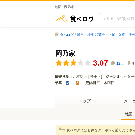
地図 : 岡乃家
食べログ
食べログ
埼玉
埼玉 和菓子
上尾・久喜・行田
岡乃家
3.07
12
人
9
最寄り駅：
北本駅
[
埼玉
]
ジャンル：
和菓子
予算：
定休日
：
木曜日
-
-
トップ
メニ
地図
食べログにはお得なクーポンが盛りだくさ