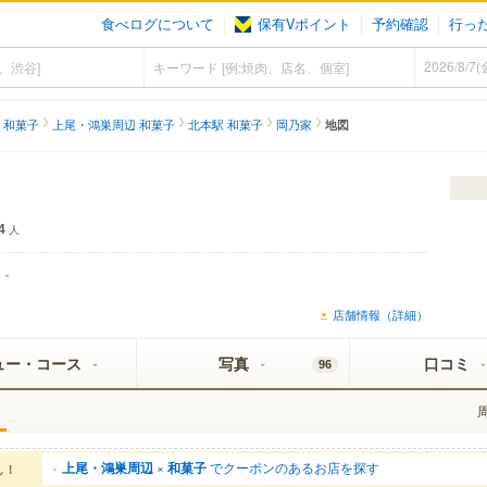
食べログについて
保有Vポイント
予約確認
行っ
 和菓子
上尾・鴻巣周辺 和菓子
北本駅 和菓子
岡乃家
地図
4
人
店舗情報（詳細）
ュー・コース
写真
口コミ
96
上尾・鴻巣周辺
×
和菓子
でクーポンのあるお店を探す
ん！