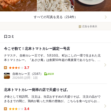
すべての写真を見る（214件）
広告を非表示
口コミ
今こそ勃て！北本トマトカレー認定一号店
ナマステ。 自称カレー王です。 5月10日。 町おこしの一環で生まれた北
本トマトカレー。 『あさひ庵』は創業50年超の蕎麦屋でありながら、そ
の認定一号店なので「発祥」と...
3.7
Lunch:
自称カレー王
（2167）
2026/05 訪問
1回
北本トマトカレー発祥の店で天盛りそば。
夕食として初訪問。 注文は、当店おすすめの天盛りそば。 注文の品がで
きるまでの間に、鶏肉が載った大根の煮物が。 こちらを食べながらお待
ちください、とのこと。 お礼を...
3.4