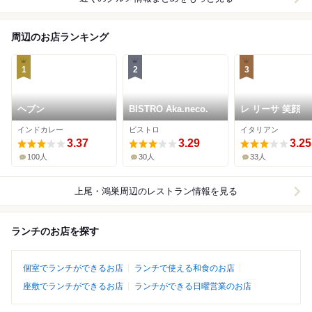
周辺のお店ランキング
1
2
3
ヘブン
BISTRO Aka.neco.
レ リーサ 笑顔
インドカレー
ビストロ
イタリアン
3.37
3.29
3.25
100人
30人
33人
上尾・鴻巣周辺
のレストラン情報を見る
ランチのお店を探す
個室でランチができるお店
ランチで使える和食のお店
座敷でランチができるお店
ランチができる日曜営業のお店