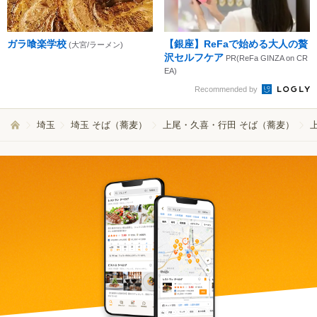
ガラ喰楽学校
【銀座】ReFaで始める大人の贅
(大宮/ラーメン)
沢セルフケア
PR(ReFa GINZA on CR
EA)
Recommended by
埼玉
埼玉 そば（蕎麦）
上尾・久喜・行田 そば（蕎麦）