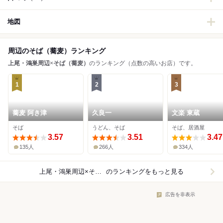
地図
周辺のそば（蕎麦）ランキング
上尾・鴻巣周辺
×
そば（蕎麦）
のランキング（点数の高いお店）です。
1
2
3
蕎麦 阿き津
久良一
文楽 東蔵
そば
うどん、そば
そば、居酒屋
3.57
3.51
3.47
135人
266人
334人
上尾・鴻巣周辺×そば（蕎麦）
のランキングをもっと見る
広告を非表示