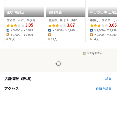
庄や 桶川店
旬料理兆
串カツ田中 上尾
居酒屋、海鮮、焼き鳥
居酒屋、揚げ物、海鮮
串揚げ、居酒屋、う
3.05
3.07
3.05
￥3,000～￥3,999
￥3,000～￥3,999
￥2,000～￥2,999
Dinner:
Dinner:
Dinner:
￥1,000～￥1,999
-
￥2,000～￥2,999
Lunch:
Lunch:
Lunch:
35人
11人
54人
広告を非表示
店舗情報（詳細）
編集
アクセス
住所を編集