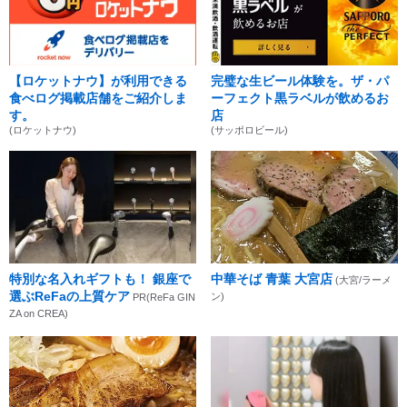
【ロケットナウ】が利用できる
完璧な生ビール体験を。ザ・パ
食べログ掲載店舗をご紹介しま
ーフェクト黒ラベルが飲めるお
す。
店
(ロケットナウ)
(サッポロビール)
特別な名入れギフトも！ 銀座で
中華そば 青葉 大宮店
(大宮/ラーメ
選ぶReFaの上質ケア
ン)
PR(ReFa GIN
ZA on CREA)