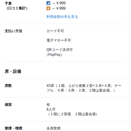
～￥999
予算
（口コミ集計）
～￥999
利用金額分布を見る
支払い方法
カード不可
電子マネー不可
QRコード決済可
（PayPay）
席・設備
席数
45席（１階、上がり座敷２室×２卓×４席。テー
ブル、４席・３席・２席。２階は宴会場。）
個室
有
8人可
（１階に２部屋、２階は宴会場）
禁煙・喫煙
全席禁煙