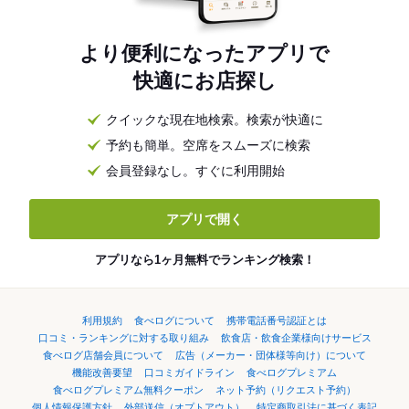
より便利になったアプリで
快適にお店探し
クイックな現在地検索。検索が快適に
予約も簡単。空席をスムーズに検索
会員登録なし。すぐに利用開始
アプリで開く
アプリなら1ヶ月無料でランキング検索！
利用規約
食べログについて
携帯電話番号認証とは
口コミ・ランキングに対する取り組み
飲食店・飲食企業様向けサービス
食べログ店舗会員について
広告（メーカー・団体様等向け）について
機能改善要望
口コミガイドライン
食べログプレミアム
食べログプレミアム無料クーポン
ネット予約（リクエスト予約）
個人情報保護方針
外部送信（オプトアウト）
特定商取引法に基づく表記