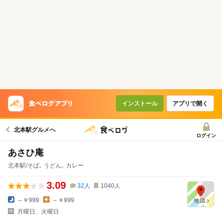
インストール
アプリで開く
北本駅グルメへ
ログイン
あさひ庵
北本駅/そば､ うどん､ カレー
3.09
32
人
1040
人
～￥999
～￥999
月曜日、火曜日