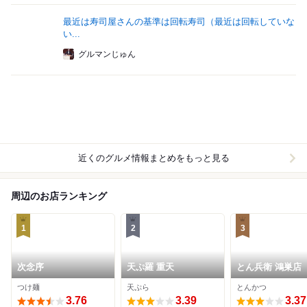
最近は寿司屋さんの基準は回転寿司（最近は回転していな
い...
グルマンじゅん
近くのグルメ情報まとめをもっと見る
周辺のお店ランキング
1
2
3
次念序
天ぷ羅 重天
とん兵衛 鴻巣店
つけ麺
天ぷら
とんかつ
3.76
3.39
3.37