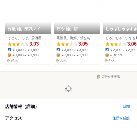
杵屋 桶川東武マイン
庄や 桶川店
しゃぶしゃぶす
店
ん亭 上尾店
うどん、そば、居酒屋
居酒屋、海鮮、焼き鳥
3.03
3.05
3.06
￥1,000～￥1,999
￥3,000～￥3,999
￥2,000～￥2,999
Dinner:
Dinner:
Dinner:
￥1,000～￥1,999
￥1,000～￥1,999
～￥999
Lunch:
Lunch:
Lunch:
24人
35人
47人
広告を非表示
店舗情報（詳細）
編集
アクセス
住所を編集