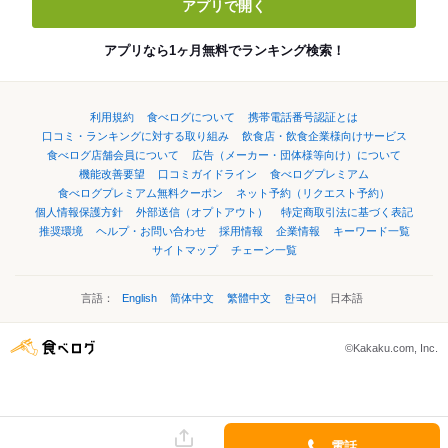
アプリで開く
アプリなら1ヶ月無料でランキング検索！
利用規約
食べログについて
携帯電話番号認証とは
口コミ・ランキングに対する取り組み
飲食店・飲食企業様向けサービス
食べログ店舗会員について
広告（メーカー・団体様等向け）について
機能改善要望
口コミガイドライン
食べログプレミアム
食べログプレミアム無料クーポン
ネット予約（リクエスト予約）
個人情報保護方針
外部送信（オプトアウト）
特定商取引法に基づく表記
推奨環境
ヘルプ・お問い合わせ
採用情報
企業情報
キーワード一覧
サイトマップ
チェーン一覧
言語：
English
简体中文
繁體中文
한국어
日本語
©Kakaku.com, Inc.
電話