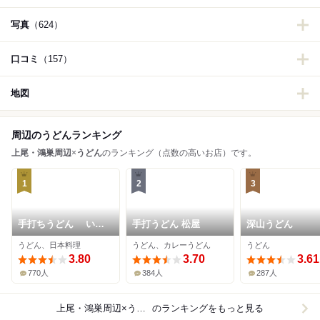
写真
（624）
口コミ
（157）
地図
周辺のうどんランキング
上尾・鴻巣周辺
×
うどん
のランキング（点数の高いお店）です。
1
2
3
手打ちうどん いし
手打うどん 松屋
深山うどん
づか
うどん、日本料理
うどん、カレーうどん
うどん
3.80
3.70
3.61
770人
384人
287人
上尾・鴻巣周辺×うどん
のランキングをもっと見る