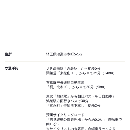
住所
埼玉県鴻巣市本町5-5-2
交通手段
ＪＲ高崎線「鴻巣駅」から徒歩5分
関越道「東松山I.C.」から車で35分（14km）
首都圏中央連絡自動車道
「桶川北本I.C.」から車で20分（9km）
東武「加須駅」から朝日バス（朝日自動車）
鴻巣駅方面行きバスで30分
「富永町」停留所下車し、徒歩2分
荒川サイクリングロード
「吉見運動公園管理棟」から約5.5km（自転車で
約15分）
※サイクリストの来客用に自転車ラックあり