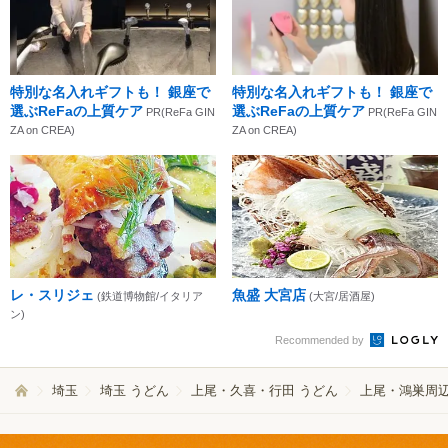
特別な名入れギフトも！ 銀座で
特別な名入れギフトも！ 銀座で
選ぶReFaの上質ケア
選ぶReFaの上質ケア
PR(ReFa GIN
PR(ReFa GIN
ZA on CREA)
ZA on CREA)
レ・スリジェ
魚盛 大宮店
(鉄道博物館/イタリア
(大宮/居酒屋)
ン)
Recommended by
埼玉
埼玉 うどん
上尾・久喜・行田 うどん
上尾・鴻巣周辺