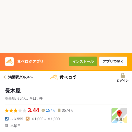
インストール
アプリで開く
鴻巣駅グルメへ
ログイン
長木屋
鴻巣駅/うどん､ そば､ 丼
3.44
157
人
3574
人
～￥999
￥1,000～￥1,999
木曜日