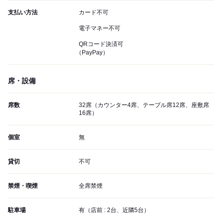
支払い方法
カード不可
電子マネー不可
QRコード決済可
（PayPay）
席・設備
席数
32席（カウンター4席、テーブル席12席、座敷席
16席）
個室
無
貸切
不可
禁煙・喫煙
全席禁煙
駐車場
有（店前 : 2台、近隣5台）