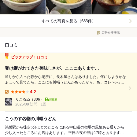
すべての写真を見る（683件）
広告を非表示
口コミ
ピックアップ！口コミ
受け継がれてきた美味しさが、ここにあります…
通りから入った静かな場所に、長木屋さんはありました。何にしようかな
ぁ…って見てたら、ここにも川幅うどんがあったから、あ、コレ〜♪って
「こうのす川幅うどん(1034円)」にしました。入りたてで暑かったので、
4.2
冷やしにしました。 オーダーが入ってから茹で始めるそうなので、頼ん
Lunch:
ですぐには来ませんでした...
りこるぬ
（306）
2025/09 訪問
1回
こうのす名物の川幅うどん
鴻巣駅から徒歩5分ほどのところにある中山道の宿場の風情ある通りから
少し入ったところにお店はあります。 平日の夜の部は17時とありますが