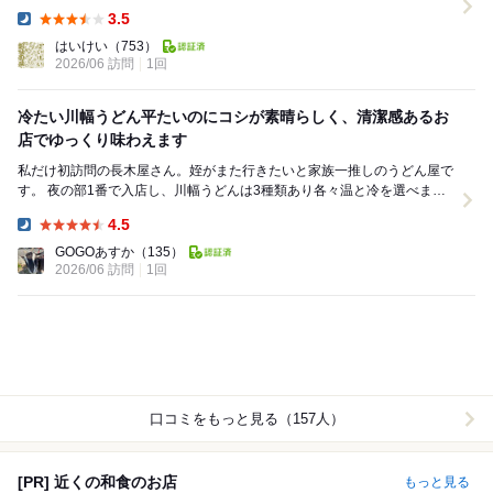
実際は17:15まで仕込中でした。 夜の部...
3.5
Dinner:
はいけい
（753）
2026/06 訪問
1回
冷たい川幅うどん平たいのにコシが素晴らしく、清潔感あるお
店でゆっくり味わえます
私だけ初訪問の長木屋さん。姪がまた行きたいと家族一推しのうどん屋で
す。 夜の部1番で入店し、川幅うどんは3種類あり各々温と冷を選べまし
た。 鴻巣市という地名通り、コウノトリの伝...
4.5
Dinner:
GOGOあすか
（135）
2026/06 訪問
1回
口コミをもっと見る（157人）
[PR] 近くの和食のお店
もっと見る