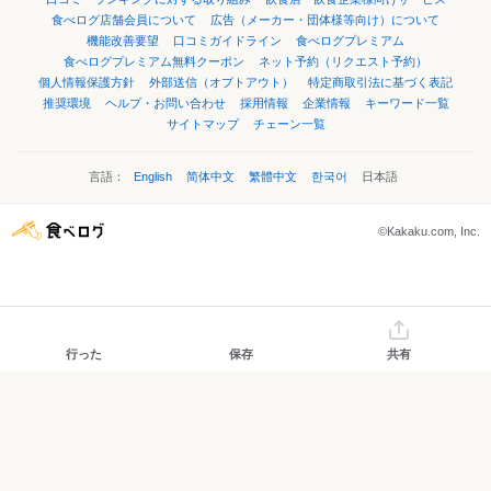
食べログ店舗会員について
広告（メーカー・団体様等向け）について
機能改善要望
口コミガイドライン
食べログプレミアム
食べログプレミアム無料クーポン
ネット予約（リクエスト予約）
個人情報保護方針
外部送信（オプトアウト）
特定商取引法に基づく表記
推奨環境
ヘルプ・お問い合わせ
採用情報
企業情報
キーワード一覧
サイトマップ
チェーン一覧
言語：
English
简体中文
繁體中文
한국어
日本語
©Kakaku.com, Inc.
行った
保存
共有