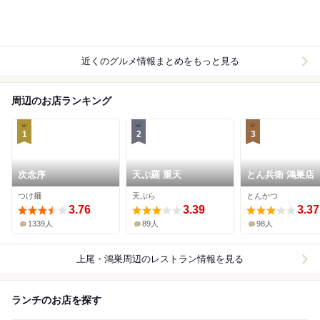
近くのグルメ情報まとめをもっと見る
周辺のお店ランキング
1
2
3
次念序
天ぷ羅 重天
とん兵衛 鴻巣店
つけ麺
天ぷら
とんかつ
3.76
3.39
3.37
1339人
89人
98人
上尾・鴻巣周辺
のレストラン情報を見る
ランチのお店を探す