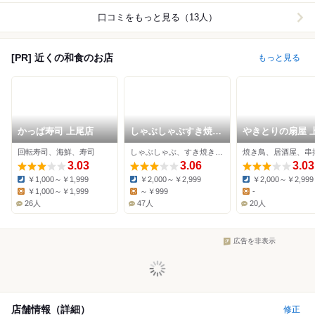
口コミをもっと見る（13人）
[PR] 近くの和食のお店
もっと見る
かっぱ寿司 上尾店
しゃぶしゃぶすき焼ど
やきとりの扇屋 
ん亭 上尾店
大谷店
回転寿司、海鮮、寿司
しゃぶしゃぶ、すき焼き、日本料理
焼き鳥、居酒屋、串
3.03
3.06
3.03
￥1,000～￥1,999
￥2,000～￥2,999
￥2,000～￥2,999
Dinner:
Dinner:
Dinner:
￥1,000～￥1,999
～￥999
-
Lunch:
Lunch:
Lunch:
26人
47人
20人
広告を非表示
店舗情報（詳細）
修正