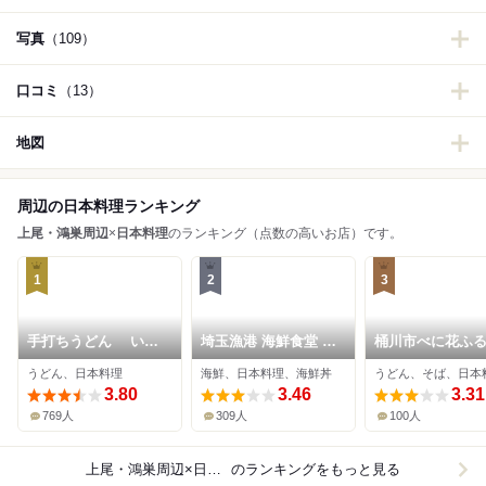
写真
（109）
口コミ
（13）
地図
周辺の日本料理ランキング
上尾・鴻巣周辺
×
日本料理
のランキング（点数の高いお店）です。
1
2
3
手打ちうどん いし
埼玉漁港 海鮮食堂 そ
桶川市べに花ふ
づか
うま水産 上尾店
館
うどん、日本料理
海鮮、日本料理、海鮮丼
うどん、そば、日本
3.80
3.46
3.31
769人
309人
100人
上尾・鴻巣周辺×日本料理
のランキングをもっと見る