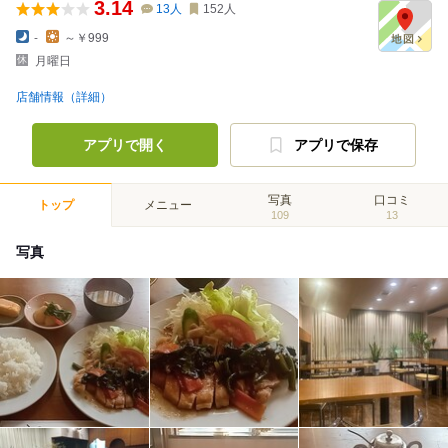
3.14
13
人
152
人
-
～￥999
月曜日
店舗情報（詳細）
アプリで開く
アプリで保存
写真
口コミ
トップ
メニュー
109
13
写真