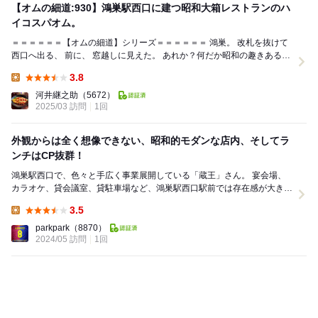
【オムの細道:930】鴻巣駅西口に建つ昭和大箱レストランのハ
イコスパオム。
＝＝＝＝＝＝【オムの細道】シリーズ＝＝＝＝＝＝ 鴻巣。 改札を抜けて
西口へ出る、 前に、 窓越しに見えた。 あれか？何だか昭和の趣きあるビ
ルだ。結構大箱な...
3.8
Lunch:
河井継之助
（5672）
2025/03 訪問
1回
外観からは全く想像できない、昭和的モダンな店内、そしてラ
ンチはCP抜群！
鴻巣駅西口で、色々と手広く事業展開している「蔵王」さん。 宴会場、
カラオケ、貸会議室、貸駐車場など、鴻巣駅西口駅前では存在感が大きい
です。 ただ、レストランはというと、かな...
3.5
Lunch:
parkpark
（8870）
2024/05 訪問
1回