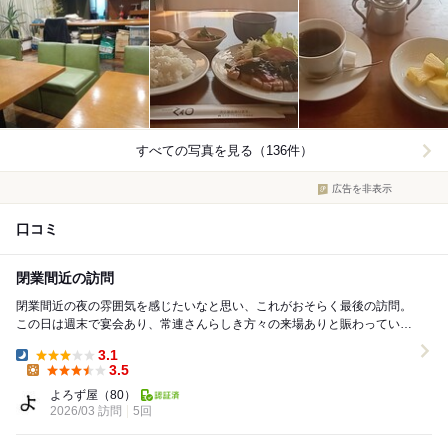
すべての写真を見る（136件）
広告を非表示
口コミ
閉業間近の訪問
閉業間近の夜の雰囲気を感じたいなと思い、これがおそらく最後の訪問。
この日は週末で宴会あり、常連さんらしき方々の来場ありと賑わっていま
した。 複数のお店を呑み巡る予定があっ...
3.1
Dinner:
3.5
Lunch:
よろず屋
（80）
2026/03 訪問
5回