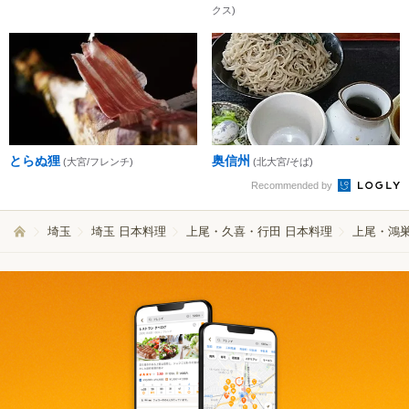
クス)
とらぬ狸
奥信州
(大宮/フレンチ)
(北大宮/そば)
Recommended by
埼玉
埼玉 日本料理
上尾・久喜・行田 日本料理
上尾・鴻巣