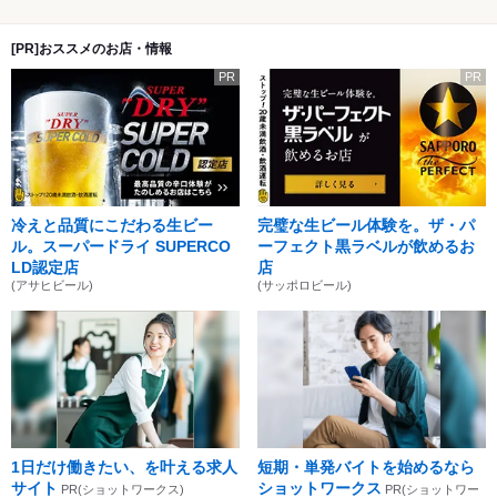
[PR]おススメのお店・情報
PR
PR
冷えと品質にこだわる生ビー
完璧な生ビール体験を。ザ・パ
ル。スーパードライ SUPERCO
ーフェクト黒ラベルが飲めるお
LD認定店
店
(アサヒビール)
(サッポロビール)
1日だけ働きたい、を叶える求人
短期・単発バイトを始めるなら
サイト
ショットワークス
PR(ショットワークス)
PR(ショットワー