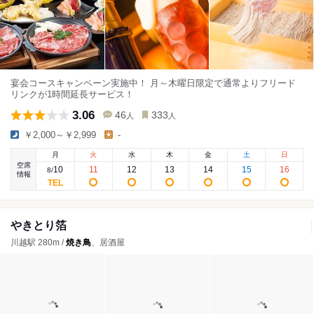
宴会コースキャンペーン実施中！ 月～木曜日限定で通常よりフリード
リンクが1時間延長サービス！
3.06
46
333
人
人
￥2,000～￥2,999
-
月
火
水
木
金
土
日
空席
10
11
12
13
14
15
16
8
/
情報
やきとり箔
川越駅 280m /
焼き鳥
、居酒屋