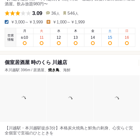
酒屋。飲み放題980円〜
3.09
36
546
人
人
￥3,000～￥3,999
￥1,000～￥1,999
月
火
水
木
金
土
日
空席
10
11
12
13
14
15
16
8
/
情報
個室居酒屋 時のくら 川越店
本川越駅 396m / 居酒屋、
焼き鳥
、海鮮
【川越駅・本川越駅徒歩3分】本格炭火焼鳥と鮮魚の刺身、心安らぐ完
全個室で至福のひとときを