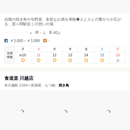
自慢の焼き鳥や旬野菜、多彩なお酒を堪能◆人と人との繋がりが広が
る、霞ヶ関駅近くの憩いの場
-
-
40
人
人
￥3,000～￥3,999
-
月
火
水
木
金
土
日
空席
10
11
12
13
14
15
16
8
/
情報
食道楽 川越店
本川越駅 216m / 居酒屋、もつ鍋、
焼き鳥