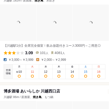
川越駅 182m / 居酒屋、
焼き鳥
、水炊き
【川越駅1分】全席完全個室！飲み放題付きコース3000円～ご用意◎
3.09
101
4081
人
人
￥3,000～￥3,999
￥2,000～￥2,999
月
火
水
木
金
土
日
空席
10
11
12
13
14
15
16
8
/
情報
博多酒場 あいらしか 川越西口店
川越駅 86m / 居酒屋、
焼き鳥
、もつ鍋