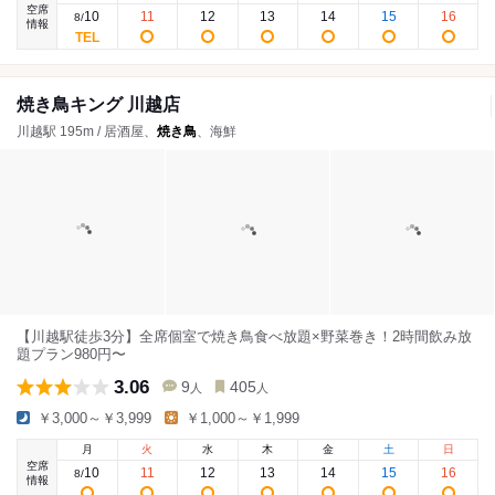
空席
10
11
12
13
14
15
16
8
/
情報
焼き鳥キング 川越店
川越駅 195m / 居酒屋、
焼き鳥
、海鮮
【川越駅徒歩3分】全席個室で焼き鳥食べ放題×野菜巻き！2時間飲み放
題プラン980円〜
3.06
9
405
人
人
￥3,000～￥3,999
￥1,000～￥1,999
月
火
水
木
金
土
日
空席
10
11
12
13
14
15
16
8
/
情報