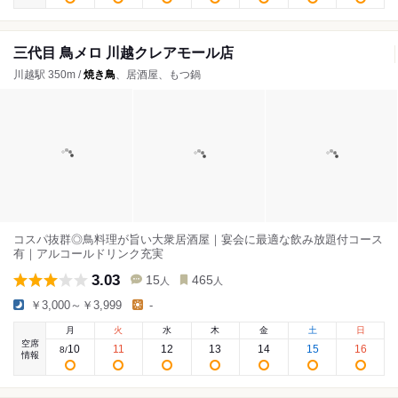
三代目 鳥メロ 川越クレアモール店
川越駅 350m /
焼き鳥
、居酒屋、もつ鍋
コスパ抜群◎鳥料理が旨い大衆居酒屋｜宴会に最適な飲み放題付コース
有｜アルコールドリンク充実
3.03
15
465
人
人
￥3,000～￥3,999
-
月
火
水
木
金
土
日
空席
10
11
12
13
14
15
16
8
/
情報