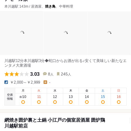
本川越駅 143m / 居酒屋、
焼き鳥
、中華料理
川越駅12分本川越駅3分◆蛇口からお酒が出る♪安くて美味しい新たなエ
ンタメ大衆酒場
3.03
8
245
人
人
￥2,000～￥2,999
-
月
火
水
木
金
土
日
空席
10
11
12
13
14
15
16
8
/
情報
網焼き囲炉裏と土鍋 小江戸の個室居酒屋 囲炉鶏
川越駅前店