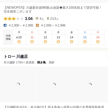
【NEWOPEN】川越最安値980飲み放題◆最大100名様まで貸切可能！
完全個室ございます
3.04
4
213
人
人
￥2,000～￥2,999
￥2,000～￥2,999
月
火
水
木
金
土
日
空席
10
11
12
13
14
15
16
8
/
情報
トロ一 川越店
本川越駅 178m / 居酒屋、
焼き鳥
、海鮮
【川越駅徒歩5分・本川越2分】焼き鳥食べ放題が自慢の全席個室和食居