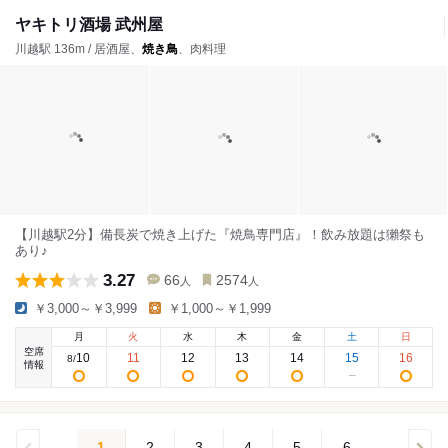
ヤキトリ酒場 武州屋
川越駅 136m / 居酒屋、
焼き鳥
、肉料理
【川越駅2分】備長炭で焼き上げた『焼鳥専門店』！飲み放題は獺祭も
あり♪
3.27
66
2574
人
人
￥3,000～￥3,999
￥1,000～￥1,999
月
火
水
木
金
土
日
空席
10
11
12
13
14
15
16
8
/
情報
1
2
3
4
5
6