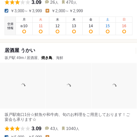
3.09
26
470
人
人
￥3,000～￥3,999
￥2,000～￥2,999
月
火
水
木
金
土
日
空席
10
11
12
13
14
15
16
8
/
情報
居酒屋 うかい
坂戸駅 49m / 居酒屋、
焼き鳥
、海鮮
坂戸駅南口1分☆鮮魚や和牛肉、旬のお料理をご用意しております！ご
宴会も承ります☆
3.09
43
1040
人
人