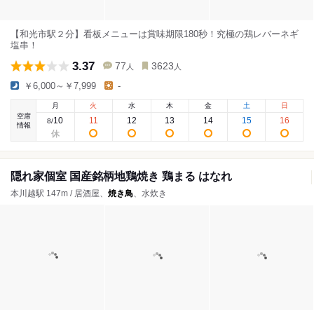
【和光市駅２分】看板メニューは賞味期限180秒！究極の鶏レバーネギ
塩串！
3.37
77
3623
人
人
￥6,000～￥7,999
-
月
火
水
木
金
土
日
空席
10
11
12
13
14
15
16
8
/
情報
隠れ家個室 国産銘柄地鶏焼き 鶏まる はなれ
本川越駅 147m / 居酒屋、
焼き鳥
、水炊き