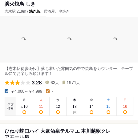
炭火焼鳥 しき
志木駅 219m /
焼き鳥
、居酒屋、串焼き
【志木駅徒歩3分♪】落ち着いた雰囲気の中で焼鳥をカウンター、テーブ
ルにてお楽しみ頂けます！
3.28
63
1971
人
人
￥4,000～￥4,999
-
月
火
水
木
金
土
日
空席
10
11
12
13
14
15
16
8
/
情報
ひねり蛇口ハイ 大衆酒泉テルマエ 本川越駅クレ
アモール泉