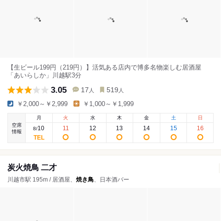
【生ビール199円（219円）】活気ある店内で博多名物楽しむ居酒屋
「あいらしか」川越駅3分
3.05
17
519
人
人
￥2,000～￥2,999
￥1,000～￥1,999
月
火
水
木
金
土
日
空席
10
11
12
13
14
15
16
8
/
情報
炭火焼鳥 二才
川越市駅 195m / 居酒屋、
焼き鳥
、日本酒バー