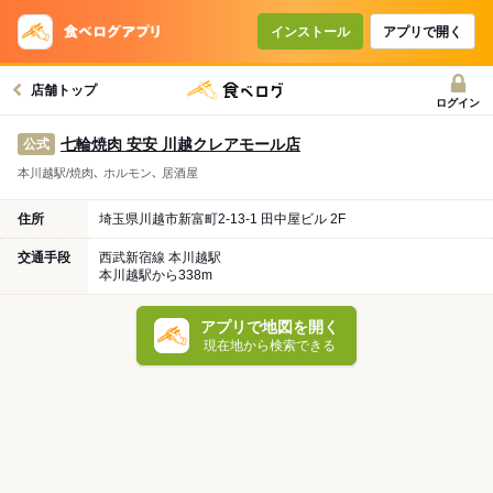
インストール
アプリで開く
店舗トップ
ログイン
七輪焼肉 安安 川越クレアモール店
公式
本川越駅/焼肉､ ホルモン､ 居酒屋
住所
埼玉県川越市新富町2-13-1 田中屋ビル 2F
交通手段
西武新宿線 本川越駅
本川越駅から338m
アプリで地図を開く
現在地から検索できる