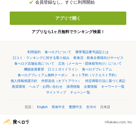
会員登録なし。すぐに利用開始
アプリで開く
アプリなら1ヶ月無料でランキング検索！
利用規約
食べログについて
携帯電話番号認証とは
口コミ・ランキングに対する取り組み
飲食店・飲食企業様向けサービス
食べログ店舗会員について
広告（メーカー・団体様等向け）について
機能改善要望
口コミガイドライン
食べログプレミアム
食べログプレミアム無料クーポン
ネット予約（リクエスト予約）
個人情報保護方針
外部送信（オプトアウト）
特定商取引法に基づく表記
推奨環境
ヘルプ・お問い合わせ
採用情報
企業情報
キーワード一覧
サイトマップ
チェーン一覧
言語：
English
简体中文
繁體中文
한국어
日本語
©Kakaku.com, Inc.