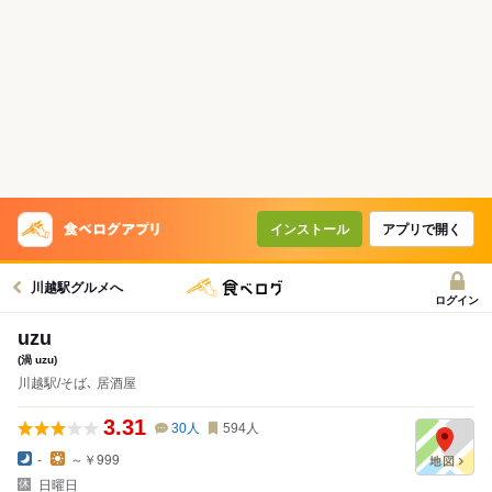
インストール
アプリで開く
川越駅グルメへ
ログイン
uzu
(渦 uzu)
川越駅/そば､ 居酒屋
3.31
30
人
594
人
-
～￥999
日曜日