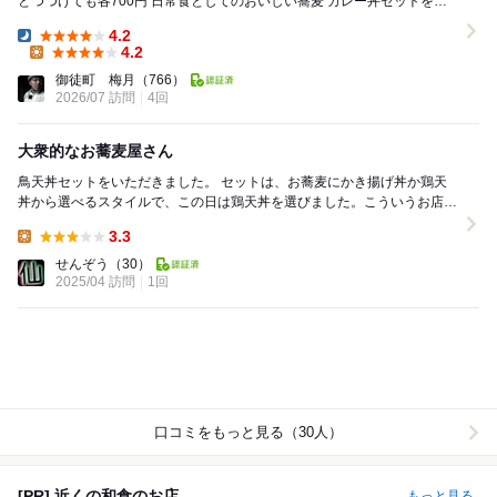
とつつけても各700円 日常食としてのおいしい蕎麦 カレー丼セットを頼
もうかそばの大盛りにしようかはたま...
4.2
Dinner:
4.2
Lunch:
御徒町 梅月
（766）
2026/07 訪問
4回
大衆的なお蕎麦屋さん
鳥天丼セットをいただきました。 セットは、お蕎麦にかき揚げ丼か鶏天
丼から選べるスタイルで、この日は鶏天丼を選びました。こういうお店だ
と、ついかき揚げ丼を頼む場合が多い気がする...
3.3
Lunch:
せんぞう
（30）
2025/04 訪問
1回
口コミをもっと見る（30人）
[PR] 近くの和食のお店
もっと見る