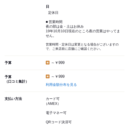
日
定休日
■ 営業時間
夜の部は金・土はお休み
19年10月10日現在のところ夜の営業はやってま
せん。
営業時間・定休日は変更となる場合がございますの
で、ご来店前に店舗にご確認ください。
～￥999
予算
～￥999
予算
（口コミ集計）
利用金額分布を見る
支払い方法
カード可
（AMEX）
電子マネー可
QRコード決済可