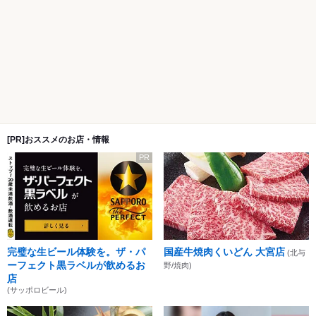
[PR]おススメのお店・情報
PR
完璧な生ビール体験を。ザ・パ
国産牛焼肉くいどん 大宮店
(北与
ーフェクト黒ラベルが飲めるお
野/焼肉)
店
(サッポロビール)