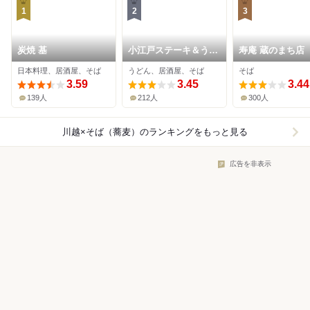
1
2
3
炭焼 基
小江戸ステーキ＆うど
寿庵 蔵のまち店
んビッグ
日本料理、居酒屋、そば
うどん、居酒屋、そば
そば
3.59
3.45
3.44
139人
212人
300人
川越×そば（蕎麦）
のランキングをもっと見る
広告を非表示