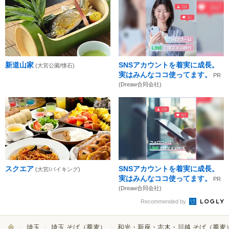
新道山家
SNSアカウントを着実に成長。
(大宮公園/懐石)
実はみんなココ使ってます。
PR
(Dreaw合同会社)
スクエア
SNSアカウントを着実に成長。
(大宮/バイキング)
実はみんなココ使ってます。
PR
(Dreaw合同会社)
Recommended by
埼玉
埼玉 そば（蕎麦）
和光・新座・志木・川越 そば（蕎麦