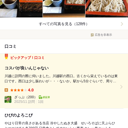
すべての写真を見る（128件）
広告を非表示
口コミ
ピックアップ！口コミ
コスパが良いんじゃない
川越に訪問の際に伺いました。川越駅の西口。古くから栄えているのは東
口です。西口は少し賑わいが・・・ないか。駅から5分ぐらいで、周りに
はコインパもたくさんあります。ビルの細い階段を２階へ上がり、手動ド
4.0
アーを開けると店内中央に券売機。食券かう前に画とかあると選びやすい
Lunch:
んですが・・。食券機もちょっと古めで...
ざっぷ
（200）
2025/11 訪問
1回
ひびのよろこび
やはり日常の良さがある当店 冷やしたぬき大盛 せいろそばに天ぷらひ