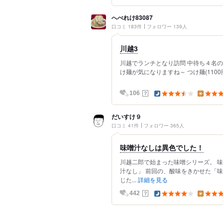
へべれけ83087
口コミ 183件
フォロワー 139人
川越3
川越でランチとなり訪問 中待ち４名の
け麺が気になりますね～ つけ麺(1100円)
？
106
だいすけ９
口コミ 41件
フォロワー 365人
味噌汁なしは異色でした！
川越二郎で始まった味噌シリーズ。 
汁なし」 前回の、酸味をきかせた「
じた...
詳細を見る
？
442