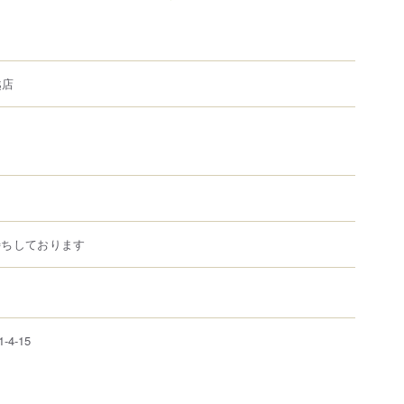
越店
待ちしております
1-4-15