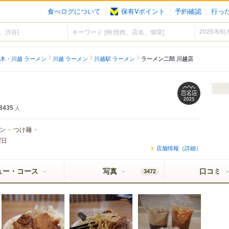
食べログについて
保有Vポイント
予約確認
行っ
木・川越 ラーメン
川越 ラーメン
川越駅 ラーメン
ラーメン二郎 川越店
8435
人
ン
つけ麺
曜日
店舗情報（詳細）
ュー・コース
写真
口コミ
3472