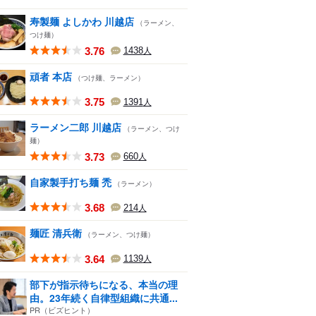
寿製麺 よしかわ 川越店
（ラーメン、
つけ麺）
3.76
1438
人
頑者 本店
（つけ麺、ラーメン）
3.75
1391
人
ラーメン二郎 川越店
（ラーメン、つけ
麺）
3.73
660
人
自家製手打ち麺 禿
（ラーメン）
3.68
214
人
麺匠 清兵衛
（ラーメン、つけ麺）
3.64
1139
人
部下が指示待ちになる、本当の理
由。23年続く自律型組織に共通...
PR（ビズヒント）