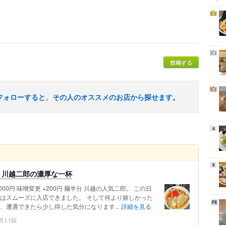
1
2
投稿する
3
フォローすると、その人のオススメのお店から探せます。
4
5
、川越二郎の濃厚な一杯
1,000円 味噌変更 +200円 麺半分 川越の人気二郎。 この日
てはスムーズに入店できました。 そして何より嬉しかった
、遭遇できたら少し得した気分になります...
詳細を見る
問
1回