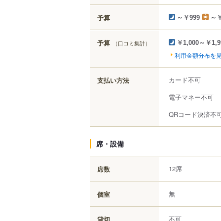
予算
～￥999
～￥
予算
（口コミ集計）
￥1,000～￥1,9
利用金額分布を
カード不可
支払い方法
電子マネー不可
QRコード決済不
席・設備
12席
席数
無
個室
不可
貸切