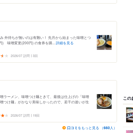
み 外待ちが無いのは有難い！ 先月から始まった味噌とつ
 味噌変更(200円) の食券を購...
詳細を見る
2026/07 訪問
3回
味噌ラーメン、味噌つけ麺ときて、最後は仕上げの「味噌
この
味噌つけ麺」がかなり美味しかったので、若干の迷いが生
2026/07 訪問
19回
口コミ
をもっと見る （
660
人）