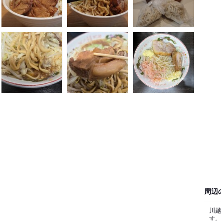
周辺
川越
す。