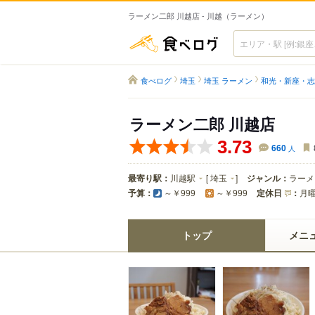
ラーメン二郎 川越店 - 川越（ラーメン）
食べログ
食べログ
埼玉
埼玉 ラーメン
和光・新座・志
ラーメン二郎 川越店
3.73
660
人
最寄り駅：
川越駅
[
埼玉
]
ジャンル：
ラーメ
予算：
定休日
：
月
～￥999
～￥999
トップ
メニ