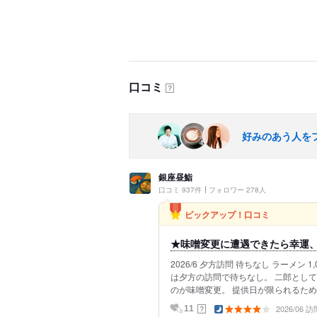
口コミ
？
好みのあう人を
銀座昼鮨
口コミ 937件
フォロワー 278人
ピックアップ！口コミ
★味噌変更に遭遇できたら幸運
2026/6 夕方訪問 待ちなし ラーメン 
は夕方の訪問で待ちなし。 二郎とし
のが味噌変更。 提供日が限られるため
2026/06 訪
？
11