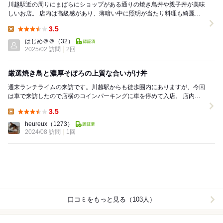
川越駅近の周りにまばらにショップがある通りの焼き鳥丼や親子丼が美味
しいお店。 店内は高級感があり、薄暗い中に照明が当たり料理も綺麗に
見えます。1人なのでカウンター席に通されました...
3.5
Lunch:
はじめ＠＠
（32）
2025/02 訪問
2回
厳選焼き鳥と濃厚そぼろの上質な合いがけ丼
週末ランチライムの来訪です。川越駅からも徒歩圏内にありますが、今回
は車で来訪したので店横のコインパーキングに車を停めて入店。 店内は
空いておりすぐ入店・着席できました。親子丼...
3.5
Lunch:
heureux
（1273）
2024/08 訪問
1回
口コミをもっと見る（103人）