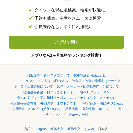
クイックな現在地検索。検索が快適に
予約も簡単。空席をスムーズに検索
会員登録なし。すぐに利用開始
アプリで開く
アプリなら1ヶ月無料でランキング検索！
利用規約
食べログについて
携帯電話番号認証とは
口コミ・ランキングに対する取り組み
飲食店・飲食企業様向けサービス
食べログ店舗会員について
広告（メーカー・団体様等向け）について
機能改善要望
口コミガイドライン
食べログプレミアム
食べログプレミアム無料クーポン
ネット予約（リクエスト予約）
個人情報保護方針
外部送信（オプトアウト）
特定商取引法に基づく表記
推奨環境
ヘルプ・お問い合わせ
採用情報
企業情報
キーワード一覧
サイトマップ
チェーン一覧
言語：
English
简体中文
繁體中文
한국어
日本語