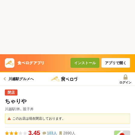
インストール
アプリで開く
川越駅グルメへ
ログイン
ちゃりや
川越駅/丼､ 親子丼
このお店は現在閉店しております。
3.45
103
人
2890
人