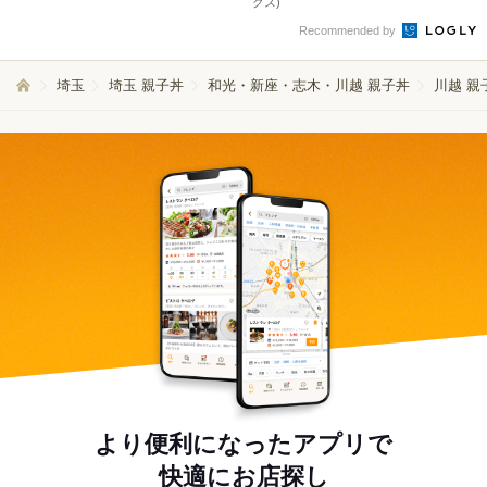
クス)
Recommended by
埼玉
埼玉 親子丼
和光・新座・志木・川越 親子丼
川越 親
より便利になったアプリで
快適にお店探し