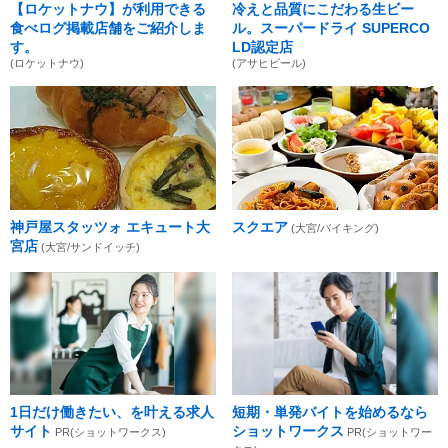
【ロケットナウ】が利用できる
冷えと品質にこだわる生ビー
食べログ掲載店舗をご紹介しま
ル。スーパードライ SUPERCO
す。
LD認定店
(ロケットナウ)
(アサヒビール)
神戸屋スタッツォ エキュート大
スクエア
(大宮/バイキング)
宮店
(大宮/サンドイッチ)
1日だけ働きたい、を叶える求人
短期・単発バイトを始めるなら
サイト
ショットワークス
PR(ショットワークス)
PR(ショットワー