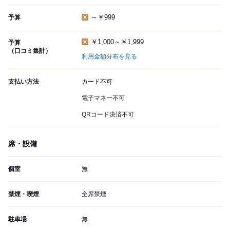
～￥999
予算
￥1,000～￥1,999
予算
（口コミ集計）
利用金額分布を見る
支払い方法
カード不可
電子マネー不可
QRコード決済不可
席・設備
個室
無
禁煙・喫煙
全席禁煙
駐車場
無