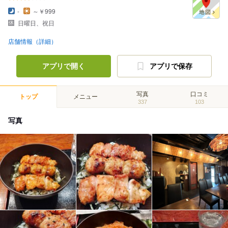
-
～￥999
日曜日、祝日
店舗情報（詳細）
アプリで開く
アプリで保存
写真
口コミ
トップ
メニュー
337
103
写真