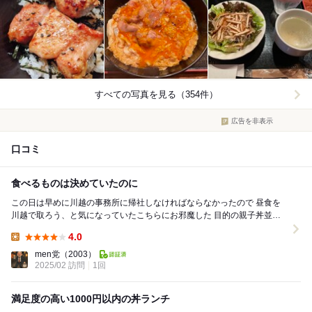
すべての写真を見る（354件）
広告を非表示
口コミ
食べるものは決めていたのに
この日は早めに川越の事務所に帰社しなければならなかったので 昼食を
川越で取ろう、と気になっていたこちらにお邪魔した 目的の親子丼並盛
950円の食券を買ってカウンター席に着く...
4.0
Lunch:
men党
（2003）
2025/02 訪問
1回
満足度の高い1000円以内の丼ランチ