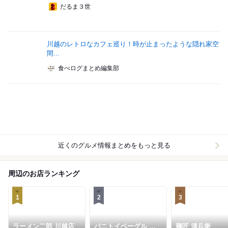
だるま３世
川越のレトロなカフェ巡り！時が止まったような隠れ家空
間...
食べログまとめ編集部
近くのグルメ情報まとめをもっと見る
周辺のお店ランキング
1
2
3
ラーメン二郎 川越店
バニトイベーグル 川
麺匠 清兵衛