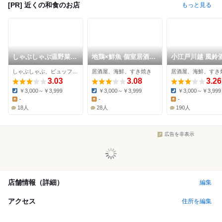
[PR] 近くの和食のお店
もっと見る
しゃぶしゃぶ温野菜
地鶏×鮮魚 個室居酒屋
小江戸川越 風鈴
川越西口店
もみじ香 川越本店
しゃぶしゃぶ、ビュッフェ、居酒屋
居酒屋、海鮮、すき焼き
居酒屋、海鮮、すき
3.03
3.08
3.26
￥3,000～￥3,999
￥3,000～￥3,999
￥3,000～￥3,999
Dinner:
Dinner:
Dinner:
-
-
-
Lunch:
Lunch:
Lunch:
18人
28人
190人
広告を非表示
店舗情報（詳細）
編集
アクセス
住所を編集