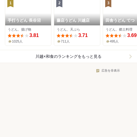
1
2
3
手打うどん 長谷沼
藤店うどん 川越店
田舎うどん てつ
うどん、揚げ物
うどん、天ぷら
うどん、郷土料理
3.81
3.71
3.69
1025人
711人
495人
川越×和食
のランキングをもっと見る
広告を非表示