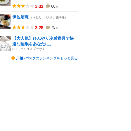
3.33
66
人
伊佐沼庵
（うどん、パスタ、親子丼）
3.28
75
人
【大人気】ひんやり冷感寝具で快
適な睡眠をあなたに。
PR（アイリスプラザ）
川越×パスタ
のランキングをもっと見る