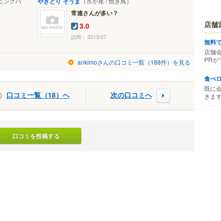
イニングバ
やきとり そうま
（市が尾 / 焼き鳥）
常連さんが多い？
。
店舗
3.0
訪問： 2015/07
無料
店舗
PRが
ankimoさんの口コミ一覧（188件）を見る
食べ
既に
口コミ一覧（18）へ
次の口コミへ
きま
口コミを投稿する