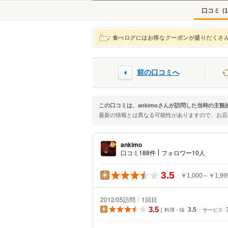
口コミ
(
1
食べログにはお得なクーポンが盛りだくさ
前の口コミへ
この口コミは、ankimoさんが訪問した当時の主
最新の情報とは異なる可能性がありますので、お
ankimo
口コミ188件
フォロワー10人
3.5
￥1,000～￥1,99
2012/05訪問
1
回目
3.5
料理・味
3.5
サービス