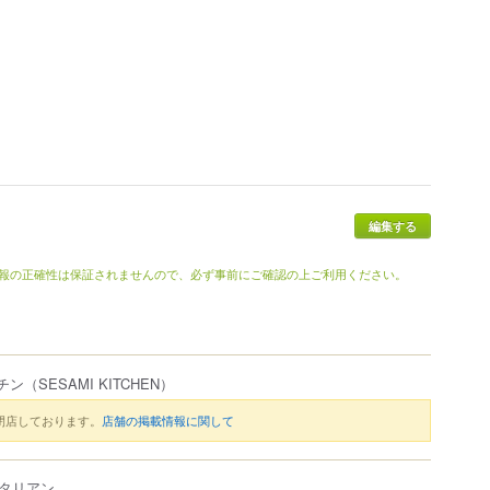
編集する
報の正確性は保証されませんので、必ず事前にご確認の上ご利用ください。
チン
（SESAMI KITCHEN）
閉店しております。
店舗の掲載情報に関して
タリアン