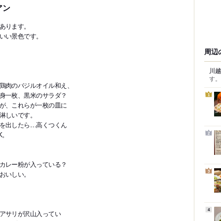
アン
あります。
いい景色です。
周辺
川越
す。
鶏肉のバジルオイル和え、
身一枚、黒米のサラダ？
1
が、これらが一枚の皿に
淋しいです。
を出したら…高くつくん
K。
2
カレー粉が入っている？
3
おいしい。
4
サリが沢山入ってい