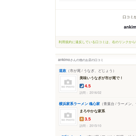
口コミ
anki
利用規約に違反している口コミは、右のリンクから
ankimo
さんの他のお店の口コミ
道政
（市が尾 / うなぎ、どじょう）
美味いうなぎが市が尾で！
4.5
訪問： 2016/02
横浜家系ラーメン 魂心家
（青葉台 / ラーメン
まろやかな家系
3.5
訪問： 2015/10