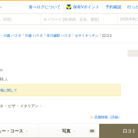
食べログについて
保有Vポイント
予約確認
行っ
ン
・川越 パスタ
川越 パスタ
本川越駅 パスタ
セサミキッチン
口コミ
EN）
31
人
情報に関して
タ
ピザ
イタリアン
店舗情報（詳細）
ュー・コース
写真
口コミ
88