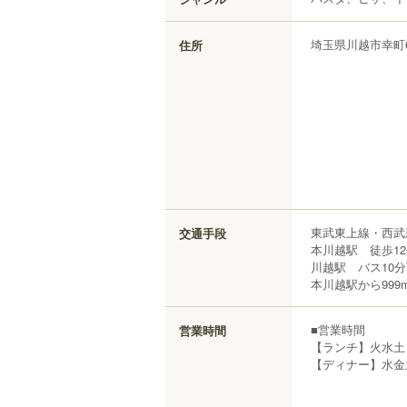
埼玉県
川越市
幸町
住所
東武東上線・西武
交通手段
本川越駅 徒歩1
川越駅 バス10分
本川越駅から999
■営業時間
営業時間
【ランチ】火水土日祝11
【ディナー】水金土日祝1