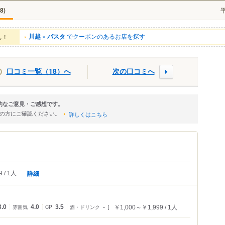
)
8
川越
×
パスタ
でクーポンのあるお店を探す
ん！
口コミ一覧（18）へ
次の口コミへ
観的なご意見・ご感想です。
店の方にご確認ください。
詳しくはこちら
詳細
9
1人
3.0
雰囲気
4.0
CP
3.5
酒・ドリンク
-
￥1,000～￥1,999
1人