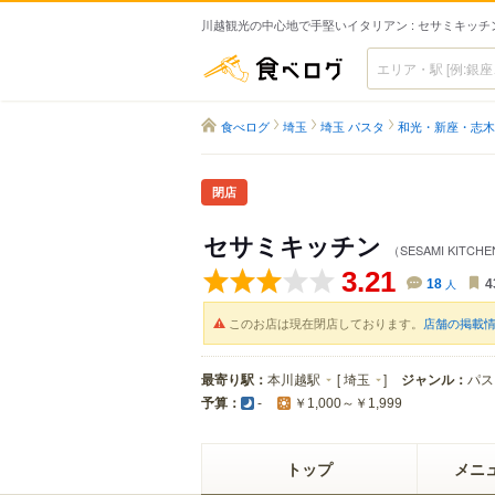
川越観光の中心地で手堅いイタリアン : セサミキッチ
食べログ
食べログ
埼玉
埼玉 パスタ
和光・新座・志木
閉店
セサミキッチン
（SESAMI KITCH
3.21
18
人
4
このお店は現在閉店しております。
店舗の掲載
最寄り駅：
本川越駅
[
埼玉
]
ジャンル：
パス
予算：
-
￥1,000～￥1,999
トップ
メニ