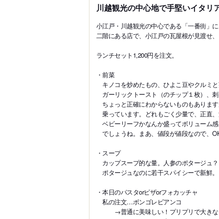
川越観光の中心地で手堅いイタリ
小江戸・川越観光の中心である「一番街」に
二階にある店で、小江戸の瓦屋根が見渡せ、
ランチセット1,200円を注文。
・前菜
キノコを炒めたもの、ひよこ豆やクルミと
ガーリックトースト（のチップ１枚）、刺
ちょっと正確にわからないものもあります
乗っています。どれもごく少量で、正直、
ベビーリーフかなんか盛ってボリューム感
でしょうね。まあ、値段が値段なので、O
・スープ
カップスープ的な量。人参のポタージュ？
ポタージュなのに若干スパイシーで新鮮。
・本日のパスタorピザorフォカッチャ
私の注文…ボンゴレビアンコ
→普通に美味しい！プリプリで大きなア