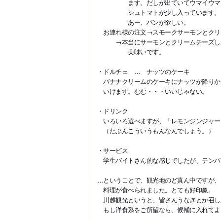
ます。だしが出ていてウマイウマイ。
シュトマトが少し入っています。
あー、パンが欲しい。
お連れ様の注文→スモークサーモンとクリ
→本当にサーモンとクリームチーズしか
美味いです。
・ドルチェ … ナッツのケーキ
バナナクリームのケーキにナッツが降りか
いけます。むむ・・・いいじゃない。
・ドリンク
いろいろ選べますが、「レモンジンジャー
（たぶんこういうもんなんでしょう。）
・サービス
学生バイトさん的な感じでしたが、テンパ
…ということで、観光地のど真ん中ですが、
料理が食べられました。とても好印象。
川越観光というと、皆さんうなぎとか召し
もし洋食系をご所望なら、候補に入れてよ