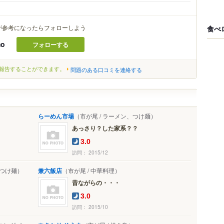
が参考になったらフォローしよう
食べ
mo
フォローする
報告することができます。
問題のある口コミを連絡する
らーめん市場
（市が尾 / ラーメン、つけ麺）
あっさり？した家系？？
3.0
訪問： 2015/12
、つけ麺）
兼六飯店
（市が尾 / 中華料理）
昔ながらの・・・
3.0
訪問： 2015/10