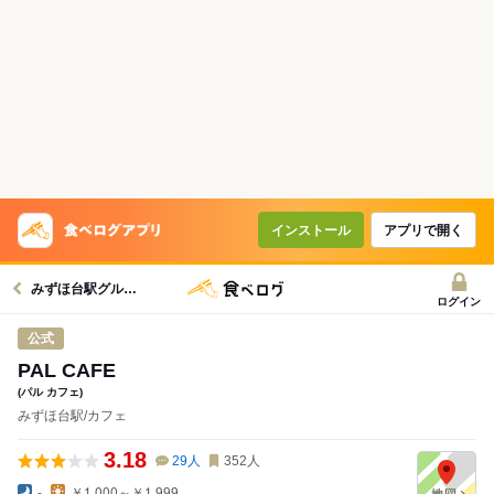
インストール
アプリで開く
みずほ台駅グルメへ
ログイン
公式
PAL CAFE
(パル カフェ)
みずほ台駅/カフェ
3.18
29
人
352
人
-
￥1,000～￥1,999