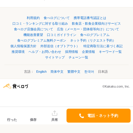
利用規約
食べログについて
携帯電話番号認証とは
口コミ・ランキングに対する取り組み
飲食店・飲食企業様向けサービス
食べログ店舗会員について
広告（メーカー・団体様等向け）について
機能改善要望
口コミガイドライン
食べログプレミアム
食べログプレミアム無料クーポン
ネット予約（リクエスト予約）
個人情報保護方針
外部送信（オプトアウト）
特定商取引法に基づく表記
推奨環境
ヘルプ・お問い合わせ
採用情報
企業情報
キーワード一覧
サイトマップ
チェーン一覧
言語：
English
简体中文
繁體中文
한국어
日本語
©Kakaku.com, Inc.
電話・ネット予約
行った
保存
共有