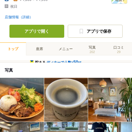
祝日
店舗情報（詳細）
アプリで開く
アプリで保存
写真
口コミ
トップ
座席
メニュー
202
29
50
貯まる
ディナーで人数×
pt
写真