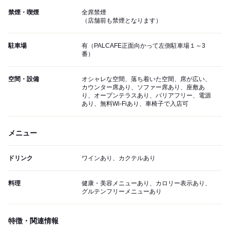
禁煙・喫煙
全席禁煙
（店舗前も禁煙となります）
駐車場
有（PALCAFE正面向かって左側駐車場１～3
番）
空間・設備
オシャレな空間、落ち着いた空間、席が広い、
カウンター席あり、ソファー席あり、座敷あ
り、オープンテラスあり、バリアフリー、電源
あり、無料Wi-Fiあり、車椅子で入店可
メニュー
ドリンク
ワインあり、カクテルあり
料理
健康・美容メニューあり、カロリー表示あり、
グルテンフリーメニューあり
特徴・関連情報