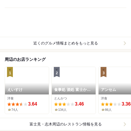
近くのグルメ情報まとめをもっと見る
周辺のお店ランキング
1
2
3
えいすけ
食事処 酒処 富士かつ
アンセム
みずほ台店
洋食
とんかつ
洋食
3.64
3.46
3.36
74人
134人
86人
富士見・志木周辺
のレストラン情報を見る