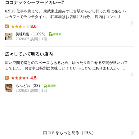
ココナッツシーフードカレー⁉️
6.5.13 仕事を終えて、 東武東上線みずほ台駅から少し行った所に在る パ
ルカフェでランチタイム。 駐車場はお店横に3台分。 店内はコンクリー
ト打ちっぱなし天井剥き...
3.0
Lunch:
美味B級
（11095）
2026/05 訪問
1回
広々していて明るい店内
広い空間で隣とのスペースもあるため、ゆったり過ごせる空間が良いカフ
ェでした。 お食事は特別に美味しい！というほどではありませんが、パ
スタは全粒粉だったり、ZENBヌードルが売られ...
4.5
Lunch:
らんどね
（33）
2026/02 訪問
1回
口コミをもっと見る（29人）