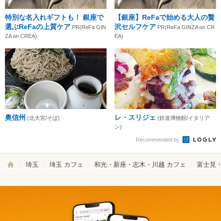
特別な名入れギフトも！ 銀座で
【銀座】ReFaで始める大人の贅
選ぶReFaの上質ケア
沢セルフケア
PR(ReFa GIN
PR(ReFa GINZA on CR
ZA on CREA)
EA)
奥信州
レ・スリジェ
(北大宮/そば)
(鉄道博物館/イタリア
ン)
Recommended by
埼玉
埼玉 カフェ
和光・新座・志木・川越 カフェ
富士見・