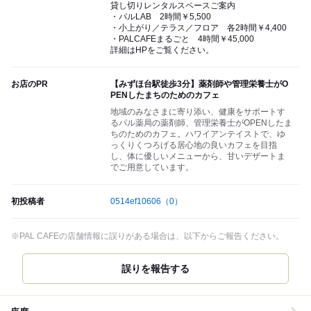
貸し切りレンタルスペースご案内
・パルLAB 2時間￥5,500
・小上がり／テラス／フロア 各2時間￥4,400
・PALCAFEまるごと 4時間￥45,000
詳細はHPをご覧ください。
お店のPR
【みずほ台駅徒歩3分】薬剤師や管理栄養士がO
PENしたまちのためのカフェ
地域のみなさまに寄り添い、健康をサポートす
るパル薬局の薬剤師、管理栄養士がOPENしたま
ちのためのカフェ。ハワイアンテイストで、ゆ
っくりくつろげる居心地の良いカフェを目指
し、体に優しいメニューから、甘いデザートま
でご用意しています。
初投稿者
0514ef10606
（0）
※PAL CAFEの店舗情報に誤りがある場合は、以下からご報告ください。
誤りを報告する