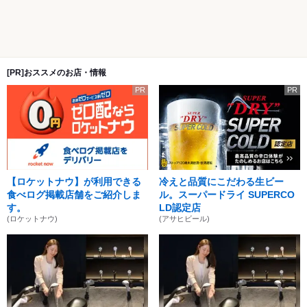
[PR]おススメのお店・情報
PR
PR
【ロケットナウ】が利用できる
冷えと品質にこだわる生ビー
食べログ掲載店舗をご紹介しま
ル。スーパードライ SUPERCO
す。
LD認定店
(ロケットナウ)
(アサヒビール)