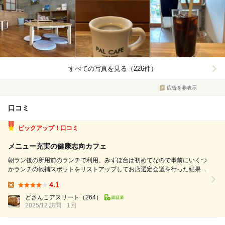
すべての写真を見る（226件）
広告を非表示
口コミ
ピックアップ！口コミ
メニュー充実の健康志向カフェ
朝ラン後の所用前のランチで利用。みずほ台は初めてなので事前にいくつ
かランチの候補スポットをリストアップしてお店選定会議を行った結果、
食事もデザートも充実していて、健康志向にこだわりのありそうなPAL
4.1
CAFEさんに決定。 メニューを吟味した結果、メニューが豊富で悩み抜い
Lunch:
て食事とドリンクがセットにな...
どさんこアスリート
（264）
2025/12 訪問
1回