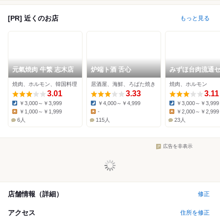
[PR] 近くのお店
もっと見る
元氣焼肉 牛繁 志木店
炉端ト酒 舌心
みずほ台肉流通
ー
焼肉、ホルモン、韓国料理
居酒屋、海鮮、ろばた焼き
焼肉、ホルモン
3.01
3.33
3.11
￥3,000～￥3,999
￥4,000～￥4,999
￥3,000～￥3,999
Dinner:
Dinner:
Dinner:
￥1,000～￥1,999
-
￥2,000～￥2,999
Lunch:
Lunch:
Lunch:
6人
115人
23人
広告を非表示
店舗情報（詳細）
修正
アクセス
住所を修正