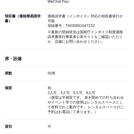
WeChat Pay）
領収書（適格簡易請求
適格請求書（インボイス）対応の領収書発行が
書）
可能
登録番号：T4030001047232
※最新の登録状況は国税庁インボイス制度適格
請求書発行事業者公表サイトをご確認いただく
か、店舗にお問い合わせください。
席・設備
席数
50席
個室
有
2人可、4人可、6人可、8人可
（個室は半個室です。 扉を閉めての打ち合わせ
やイベント等での使用はレンタルスペースとし
て有料でのご案内です。 レンタルスペースのご
予約はお電話にて承ります。）
貸切
可