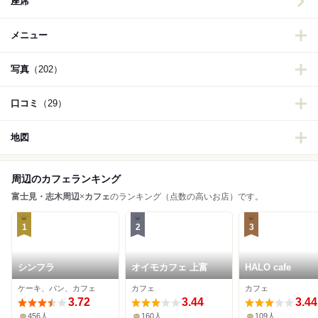
座席
メニュー
写真
（202）
口コミ
（29）
地図
周辺のカフェランキング
富士見・志木周辺
×
カフェ
のランキング（点数の高いお店）です。
1
2
3
シンフラ
オイモカフェ 上富
HALO cafe
ケーキ、パン、カフェ
カフェ
カフェ
3.72
3.44
3.44
456人
160人
109人