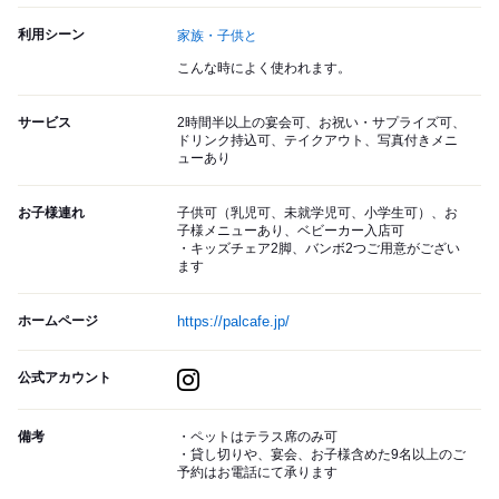
利用シーン
家族・子供と
こんな時によく使われます。
サービス
2時間半以上の宴会可、お祝い・サプライズ可、
ドリンク持込可、テイクアウト、写真付きメニ
ューあり
お子様連れ
子供可（乳児可、未就学児可、小学生可）、お
子様メニューあり、ベビーカー入店可
・キッズチェア2脚、バンボ2つご用意がござい
ます
ホームページ
https://palcafe.jp/
公式アカウント
備考
・ペットはテラス席のみ可
・貸し切りや、宴会、お子様含めた9名以上のご
予約はお電話にて承ります