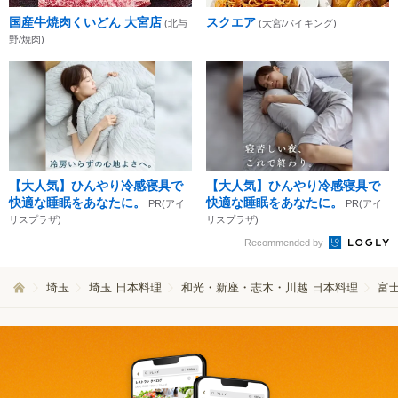
国産牛焼肉くいどん 大宮店
スクエア
(北与
(大宮/バイキング)
野/焼肉)
【大人気】ひんやり冷感寝具で
【大人気】ひんやり冷感寝具で
快適な睡眠をあなたに。
快適な睡眠をあなたに。
PR(アイ
PR(アイ
リスプラザ)
リスプラザ)
Recommended by
埼玉
埼玉 日本料理
和光・新座・志木・川越 日本料理
富