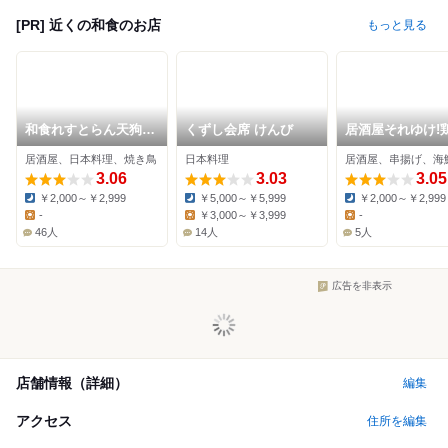
[PR] 近くの和食のお店
もっと見る
和食れすとらん天狗
くずし会席 けんび
居酒屋それゆけ!
上福岡駅前店
ロー! 志木店
居酒屋、日本料理、焼き鳥
日本料理
居酒屋、串揚げ、海
3.06
3.03
3.05
￥2,000～￥2,999
￥5,000～￥5,999
￥2,000～￥2,999
Dinner:
Dinner:
Dinner:
-
￥3,000～￥3,999
-
Lunch:
Lunch:
Lunch:
46人
14人
5人
広告を非表示
店舗情報（詳細）
編集
アクセス
住所を編集