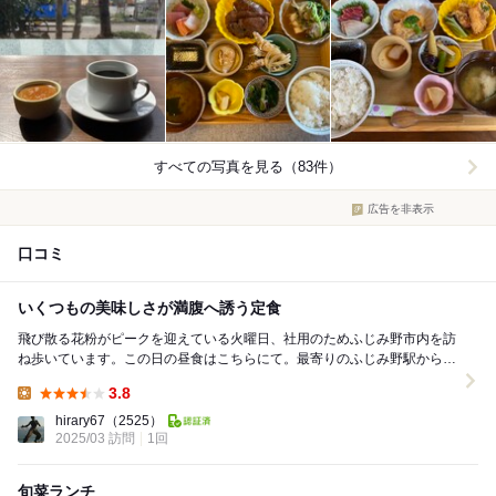
すべての写真を見る（83件）
広告を非表示
口コミ
いくつもの美味しさが満腹へ誘う定食
飛び散る花粉がピークを迎えている火曜日、社用のためふじみ野市内を訪
ね歩いています。この日の昼食はこちらにて。最寄りのふじみ野駅からは
少し離れますが、提供する旬の食材を用いた料理が美...
3.8
Lunch:
hirary67
（2525）
2025/03 訪問
1回
旬菜ランチ