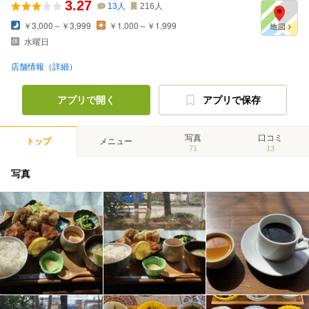
3.27
13
人
216
人
￥3,000～￥3,999
￥1,000～￥1,999
水曜日
店舗情報（詳細）
アプリで開く
アプリで保存
写真
口コミ
トップ
メニュー
71
13
写真