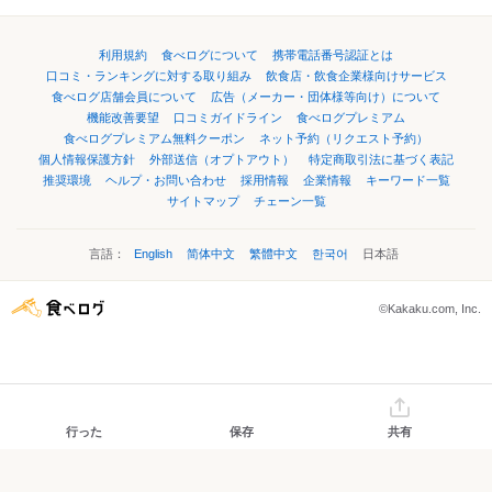
利用規約
食べログについて
携帯電話番号認証とは
口コミ・ランキングに対する取り組み
飲食店・飲食企業様向けサービス
食べログ店舗会員について
広告（メーカー・団体様等向け）について
機能改善要望
口コミガイドライン
食べログプレミアム
食べログプレミアム無料クーポン
ネット予約（リクエスト予約）
個人情報保護方針
外部送信（オプトアウト）
特定商取引法に基づく表記
推奨環境
ヘルプ・お問い合わせ
採用情報
企業情報
キーワード一覧
サイトマップ
チェーン一覧
言語：
English
简体中文
繁體中文
한국어
日本語
©Kakaku.com, Inc.
行った
保存
共有