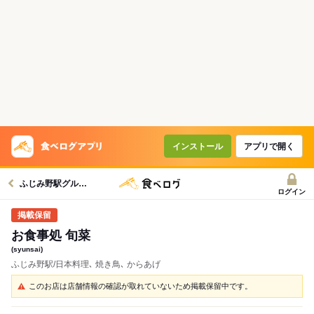
インストール
アプリで開く
ふじみ野駅グルメへ
ログイン
お食事処 旬菜
(syunsai)
ふじみ野駅/日本料理､ 焼き鳥､ からあげ
このお店は店舗情報の確認が取れていないため掲載保留中です。