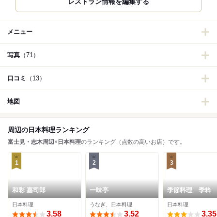
メニュー
写真
（71）
口コミ
（13）
地図
周辺の日本料理ランキング
富士見・志木周辺
×
日本料理
のランキング（点数の高いお店）です。
1
2
3
和彩 嘉司郎
一味亭
季節料理 季粋
日本料理
うなぎ、日本料理
日本料理
3.58
3.52
3.35