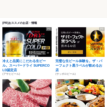
[PR]おススメのお店・情報
PR
PR
冷えと品質にこだわる生ビー
完璧な生ビール体験を。ザ・パ
ル。スーパードライ SUPERCO
ーフェクト黒ラベルが飲めるお
LD認定店
店
(アサヒビール)
(サッポロビール)