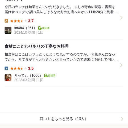
今日のランチは旬菜さんでいただきました。 ふじみ野市の現場に書類を
届け食べログで 調べ美味しそうな此方のお店へ向かい 11時20分に到着し
駐車場を確認して車を止め 店舗...
3.7
Lunch:
tm484
（251）
2024/10 訪問
1回
食材にこだわりありの丁寧なお料理
相当前はここはカフェだったような気がするのですが、 旬菜さんになっ
てから、ろて母がずっと行きたいと言っていたので週末に予約して伺いま
した。 駐車場は縦列で４台です。 この日は...
3.5
Dinner:
ろってぃ
（1066）
2023/03 訪問
1回
口コミをもっと見る（13人）