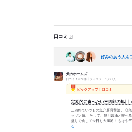
口コミ
？
好みのあう人を
犬のホームズ
口コミ 1,679件
フォロワー 1,991人
ピックアップ！口コミ
定期的に食べたい三四郎の旭川
三四郎でいつもの魚介豚骨醤油。 ◎魚
ッツン麺。 そして、旭川醤油と呼べる
盛りで食して今日も大満足！ もはや三四
る