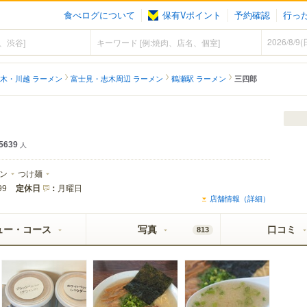
食べログについて
保有Vポイント
予約確認
行っ
木・川越 ラーメン
富士見・志木周辺 ラーメン
鶴瀬駅 ラーメン
三四郎
5639
人
ン
つけ麺
定休日
：
月曜日
99
店舗情報（詳細）
ュー・コース
写真
口コミ
813