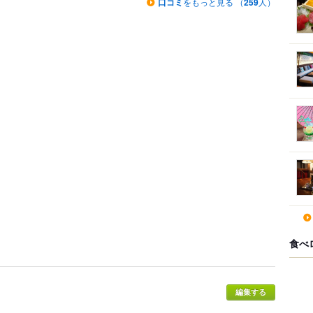
口コミ
をもっと見る （
259
人）
食べ