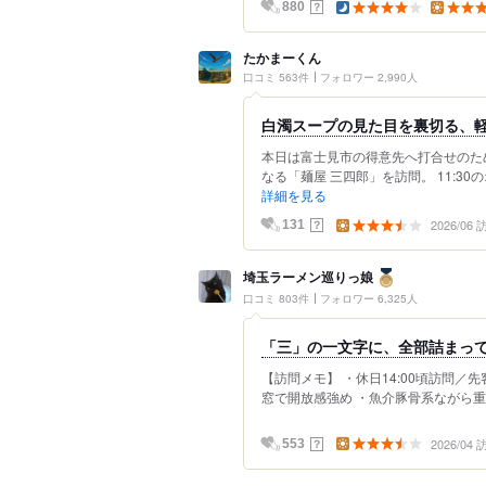
？
880
たかまーくん
口コミ 563件
フォロワー 2,990人
白濁スープの見た目を裏切る、軽
本日は富士見市の得意先へ打合せのた
なる「麺屋 三四郎」を訪問。 11:3
詳細を見る
2026/06
？
131
埼玉ラーメン巡りっ娘
口コミ 803件
フォロワー 6,325人
「三」の一文字に、全部詰まっ
【訪問メモ】 ・休日14:00頃訪問／
窓で開放感強め ・魚介豚骨系ながら重
2026/04
？
553