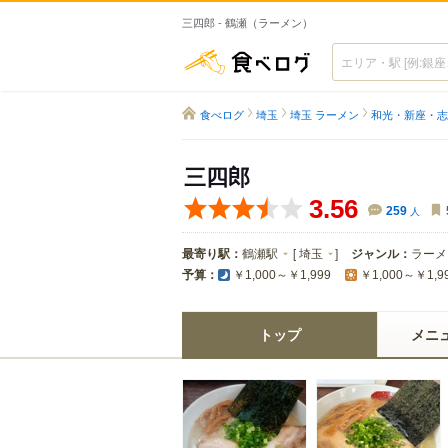
三四郎 - 鶴瀬（ラーメン）
食べログ
食べログ
埼玉
埼玉 ラーメン
和光・新座・志
三四郎
3.56
259
人
最寄り駅：
鶴瀬駅
[
埼玉
]
ジャンル：
ラーメ
予算：
￥1,000～￥1,999
￥1,000～￥1,9
トップ
メニ