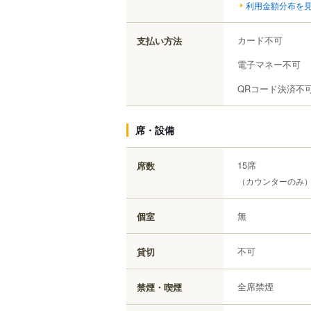
利用金額分布を
カード不可
支払い方法
電子マネー不可
QRコード決済不
席・設備
15席
席数
（カウンターのみ
無
個室
不可
貸切
全席禁煙
禁煙・喫煙