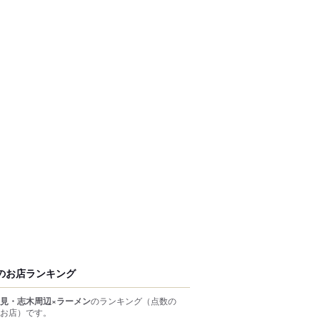
のお店ランキング
見・志木周辺×ラーメン
のランキング
（点数の
お店）
です。