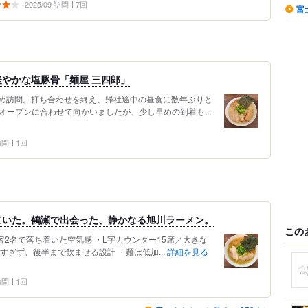
2025/09 訪問
7回
富
やかな塩豚骨「麺屋 三四郎」
め訪問。打ち合わせを終え、帰社途中の昼食に数年ぶりと
0のオープンに合わせて向かいましたが、少し早めの到着も...
 訪問
1回
ていた。鶴瀬で出会った、静かなる旭川ラーメン。
この
先客2名で落ち着いた空気感 ・L字カウンター15席／大きな
すぎず、後半まで飲ませる設計 ・麺は低加...
詳細を見る
 訪問
1回