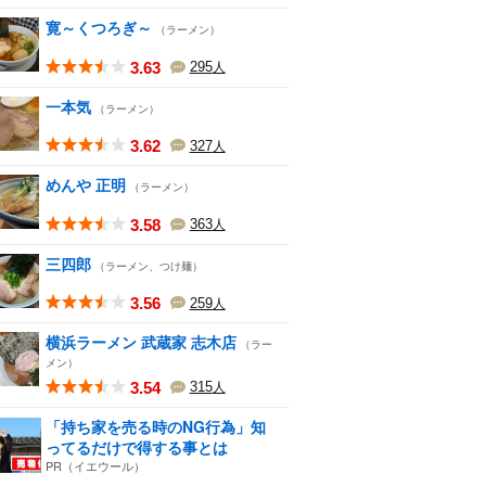
寛～くつろぎ～
（ラーメン）
3.63
295
人
一本気
（ラーメン）
3.62
327
人
めんや 正明
（ラーメン）
3.58
363
人
三四郎
（ラーメン、つけ麺）
3.56
259
人
横浜ラーメン 武蔵家 志木店
（ラー
メン）
3.54
315
人
「持ち家を売る時のNG行為」知
ってるだけで得する事とは
PR（イエウール）