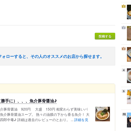
1
2
投稿する
3
フォローすると、その人のオススメのお店から探せます。
4
5
（勝手に）、、、魚介豚骨醤油♪
介豚骨醤油 920円 大盛 150円 相変わらず美味いパ
魚介豚骨醤油スープ。 熱々の油膜の下から香る魚介！ 大
郎中毒♪ 詳細は過去のレビューのとおり。 ...
詳細を見