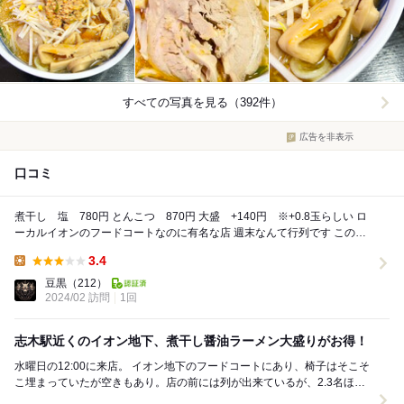
すべての写真を見る（392件）
広告を非表示
口コミ
煮干し 塩 780円 とんこつ 870円 大盛 +140円 ※+0.8玉らしい ロ
ーカルイオンのフードコートなのに有名な店 週末なんて行列です このフ
ードコート、喫茶...
3.4
Lunch:
豆黒
（212）
2024/02 訪問
1回
志木駅近くのイオン地下、煮干し醤油ラーメン大盛りがお得！
水曜日の12:00に来店。 イオン地下のフードコートにあり、椅子はそこそ
こ埋まっていたが空きもあり。店の前には列が出来ているが、2.3名ほ
ど。注文を聞いて出すまでで1周らしく...