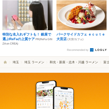
特別な名入れギフトも！ 銀座で
パークサイドカフェ ｅｃｕｔｅ
選ぶReFaの上質ケア
大宮店
PR(ReFa GIN
(大宮/カフェ)
ZA on CREA)
Recommended by
埼玉
埼玉 ラーメン
和光・新座・志木・川越 ラーメン
富