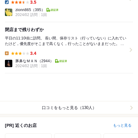
3.5
Dinner:
zionn865
（395）
2024/02 訪問
1回
閉店まで残りわずか
平日の11:10頃に訪問。 長い間、保存リスト（行っていない）に入れてい
たけど，優先度がそこまで高くなく，行ったことがないままだった。 と
ころが，らーめん 匠亭が入っているイオ...
3.4
Lunch:
豚鼻なＭＡＮ
（2944）
2024/02 訪問
1回
口コミをもっと見る（130人）
[PR] 近くのお店
もっと見る