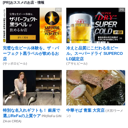
[PR]おススメのお店・情報
PR
PR
完璧な生ビール体験を。ザ・パ
冷えと品質にこだわる生ビー
ーフェクト黒ラベルが飲めるお
ル。スーパードライ SUPERCO
店
LD認定店
(サッポロビール)
(アサヒビール)
特別な名入れギフトも！ 銀座で
中華そば 青葉 大宮店
(大宮/ラーメ
選ぶReFaの上質ケア
ン)
PR(ReFa GIN
ZA on CREA)