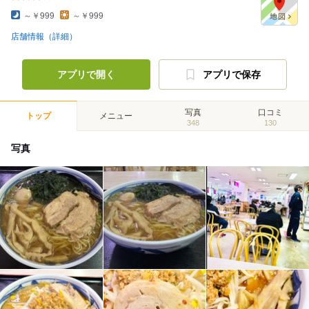
～￥999
～￥999
店舗情報（詳細）
アプリで開く
アプリで保存
写真
口コミ
トップ
メニュー
348
130
写真