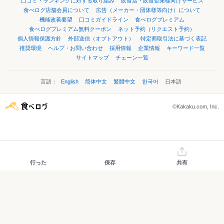
口コミ・ランキングに対する取り組み
飲食店・飲食企業様向けサービス
食べログ店舗会員について
広告（メーカー・団体様等向け）について
機能改善要望
口コミガイドライン
食べログプレミアム
食べログプレミアム無料クーポン
ネット予約（リクエスト予約）
個人情報保護方針
外部送信（オプトアウト）
特定商取引法に基づく表記
推奨環境
ヘルプ・お問い合わせ
採用情報
企業情報
キーワード一覧
サイトマップ
チェーン一覧
言語：
English
简体中文
繁體中文
한국어
日本語
©Kakaku.com, Inc.
行った
保存
共有