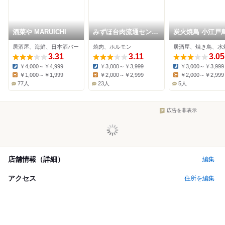
酒菜や MARUICHI
みずほ台肉流通センタ
炭火焼鳥 小江戸
ー
上福岡店
居酒屋、海鮮、日本酒バー
焼肉、ホルモン
居酒屋、焼き鳥、水
3.31
3.11
3.05
￥4,000～￥4,999
￥3,000～￥3,999
￥3,000～￥3,999
Dinner:
Dinner:
Dinner:
￥1,000～￥1,999
￥2,000～￥2,999
￥2,000～￥2,999
Lunch:
Lunch:
Lunch:
77人
23人
5人
広告を非表示
店舗情報（詳細）
編集
アクセス
住所を編集