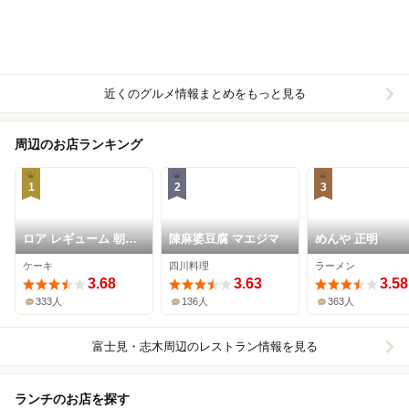
近くのグルメ情報まとめをもっと見る
周辺のお店ランキング
1
2
3
ロア レギューム 朝霞
陳麻婆豆腐 マエジマ
めんや 正明
本店
ケーキ
四川料理
ラーメン
3.68
3.63
3.58
333人
136人
363人
富士見・志木周辺
のレストラン情報を見る
ランチのお店を探す