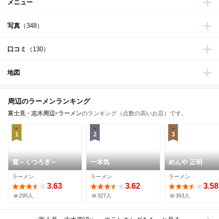
メニュー
写真
（348）
口コミ
（130）
地図
周辺のラーメンランキング
富士見・志木周辺
×
ラーメン
のランキング（点数の高いお店）です。
1
2
3
寛～くつろぎ～
一本気
めんや 正明
ラーメン
ラーメン
ラーメン
3.63
3.62
3.58
295人
327人
363人