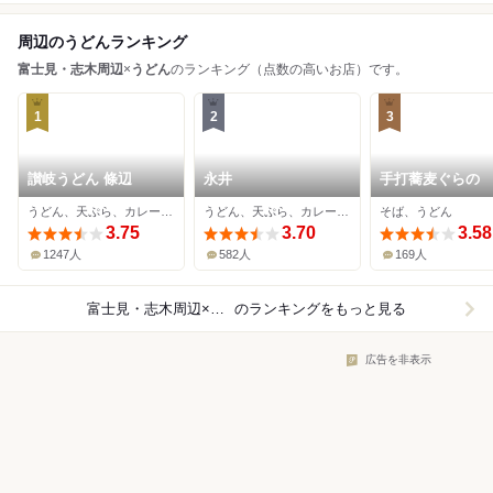
周辺のうどんランキング
富士見・志木周辺
×
うどん
のランキング（点数の高いお店）です。
1
2
3
讃岐うどん 條辺
永井
手打蕎麦ぐらの
うどん、天ぷら、カレーうどん
うどん、天ぷら、カレーうどん
そば、うどん
3.75
3.70
3.58
1247人
582人
169人
富士見・志木周辺×うどん
のランキングをもっと見る
広告を非表示