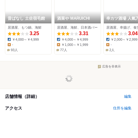
昔ばなし 土佐宿毛館
酒菜や MARUICHI
串カツ酒場 人氣
上福岡駅前店
居酒屋、もつ鍋、海鮮
居酒屋、海鮮、日本酒バー
居酒屋、串揚げ、食
3.25
3.31
3.04
￥4,000～￥4,999
￥4,000～￥4,999
￥2,000～￥2,999
Dinner:
Dinner:
Dinner:
-
￥1,000～￥1,999
-
Lunch:
Lunch:
Lunch:
93人
77人
2人
広告を非表示
店舗情報（詳細）
編集
アクセス
住所を編集