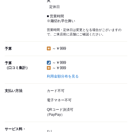
火
定休日
■ 営業時間
※麺切れ早仕舞い
営業時間・定休日は変更となる場合がございますの
で、ご来店前に店舗にご確認ください。
～￥999
予算
～￥999
予算
（口コミ集計）
～￥999
利用金額分布を見る
支払い方法
カード不可
電子マネー不可
QRコード決済可
（PayPay）
サービス料・
なし