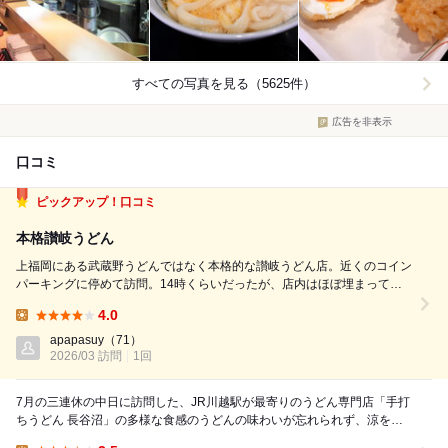
すべての写真を見る（5625件）
広告を非表示
口コミ
ピックアップ！口コミ
本格讃岐うどん
上福岡にある武蔵野うどんではなく本格的な讃岐うどん店。近くのコイン
パーキングに停めて訪問。14時くらいだったが、店内はほぼ埋まって
た。 冷たいのも温かいのもたべたく、しょうゆうどんとわかめうどんを1
4.0
玉ずつオーダー。 まずは温かいわかめうどんから。出汁はいりこで、ま
Lunch:
さに本場で食べた讃岐うどんの感じ...
apapasuy
（71）
2026/03 訪問
1回
7月の三連休の中日に訪問した、JR川越駅が最寄りのうどん専門店「手打
ちうどん 長谷沼」の多様な食感のうどんの味わいが忘れられず、涼を兼
ねて東武東上線上福岡駅が最寄りの本店をランチの...