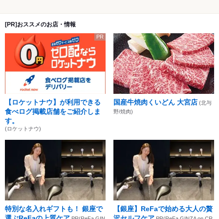
[PR]おススメのお店・情報
PR
【ロケットナウ】が利用できる
国産牛焼肉くいどん 大宮店
(北与
食べログ掲載店舗をご紹介しま
野/焼肉)
す。
(ロケットナウ)
特別な名入れギフトも！ 銀座で
【銀座】ReFaで始める大人の贅
選ぶReFaの上質ケア
沢セルフケア
PR(ReFa GIN
PR(ReFa GINZA on CR