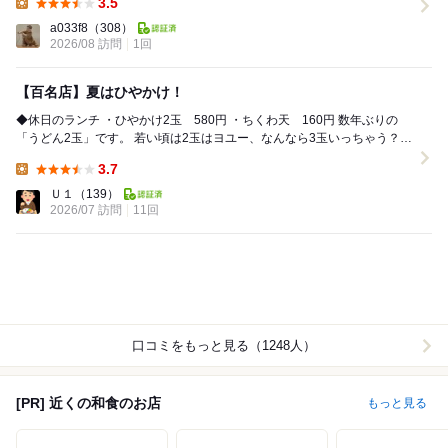
3.5
Lunch:
a033f8
（308）
2026/08 訪問
1回
【百名店】夏はひやかけ！
◆休日のランチ ・ひやかけ2玉 580円 ・ちくわ天 160円 数年ぶりの
「うどん2玉」です。 若い頃は2玉はヨユー、なんなら3玉いっちゃう？の
イケイケでした。（條辺さ...
3.7
Lunch:
Ｕ１
（139）
2026/07 訪問
11回
口コミをもっと見る（1248人）
[PR] 近くの和食のお店
もっと見る