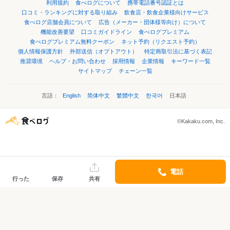
利用規約
食べログについて
携帯電話番号認証とは
口コミ・ランキングに対する取り組み
飲食店・飲食企業様向けサービス
食べログ店舗会員について
広告（メーカー・団体様等向け）について
機能改善要望
口コミガイドライン
食べログプレミアム
食べログプレミアム無料クーポン
ネット予約（リクエスト予約）
個人情報保護方針
外部送信（オプトアウト）
特定商取引法に基づく表記
推奨環境
ヘルプ・お問い合わせ
採用情報
企業情報
キーワード一覧
サイトマップ
チェーン一覧
言語：
English
简体中文
繁體中文
한국어
日本語
©Kakaku.com, Inc.
電話
行った
保存
共有