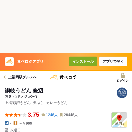
インストール
アプリで開く
上福岡駅グルメへ
ログイン
讃岐うどん 條辺
(サヌキウドン ジョウベ)
上福岡駅/うどん､ 天ぷら､ カレーうどん
3.75
1248
人
28448
人
-
～￥999
火曜日