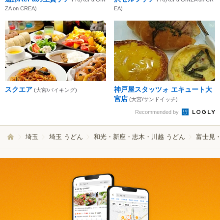
ZA on CREA)
EA)
スクエア
神戸屋スタッツォ エキュート大
(大宮/バイキング)
宮店
(大宮/サンドイッチ)
Recommended by
埼玉
埼玉 うどん
和光・新座・志木・川越 うどん
富士見・