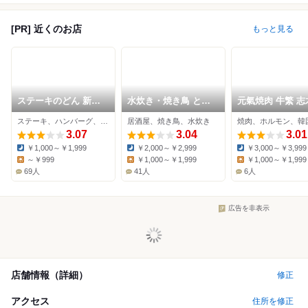
[PR] 近くのお店
もっと見る
ステーキのどん 新座
水炊き・焼き鳥 とり
元氣焼肉 牛繁 志
店
いちず 志木南口店
ステーキ、ハンバーグ、ファミレス
居酒屋、焼き鳥、水炊き
焼肉、ホルモン、韓
3.07
3.04
3.01
￥1,000～￥1,999
￥2,000～￥2,999
￥3,000～￥3,999
Dinner:
Dinner:
Dinner:
～￥999
￥1,000～￥1,999
￥1,000～￥1,999
Lunch:
Lunch:
Lunch:
69人
41人
6人
広告を非表示
店舗情報（詳細）
修正
アクセス
住所を修正