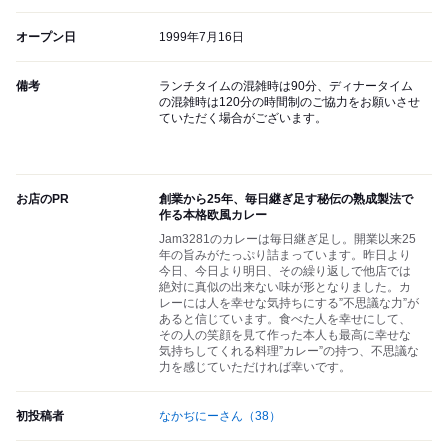
オープン日
1999年7月16日
備考
ランチタイムの混雑時は90分、ディナータイム
の混雑時は120分の時間制のご協力をお願いさせ
ていただく場合がございます。
お店のPR
創業から25年、毎日継ぎ足す秘伝の熟成製法で
作る本格欧風カレー
Jam3281のカレーは毎日継ぎ足し。開業以来25
年の旨みがたっぷり詰まっています。昨日より
今日、今日より明日、その繰り返しで他店では
絶対に真似の出来ない味が形となりました。カ
レーには人を幸せな気持ちにする”不思議な力”が
あると信じています。食べた人を幸せにして、
その人の笑顔を見て作った本人も最高に幸せな
気持ちしてくれる料理”カレー”の持つ、不思議な
力を感じていただければ幸いです。
初投稿者
なかぢにーさん
（38）