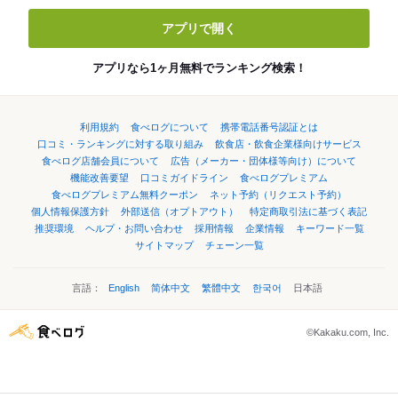
アプリで開く
アプリなら1ヶ月無料でランキング検索！
利用規約
食べログについて
携帯電話番号認証とは
口コミ・ランキングに対する取り組み
飲食店・飲食企業様向けサービス
食べログ店舗会員について
広告（メーカー・団体様等向け）について
機能改善要望
口コミガイドライン
食べログプレミアム
食べログプレミアム無料クーポン
ネット予約（リクエスト予約）
個人情報保護方針
外部送信（オプトアウト）
特定商取引法に基づく表記
推奨環境
ヘルプ・お問い合わせ
採用情報
企業情報
キーワード一覧
サイトマップ
チェーン一覧
言語：
English
简体中文
繁體中文
한국어
日本語
©Kakaku.com, Inc.