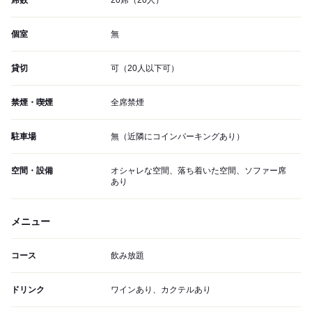
席数
20席（20人）
個室
無
貸切
可（20人以下可）
禁煙・喫煙
全席禁煙
駐車場
無（近隣にコインパーキングあり）
空間・設備
オシャレな空間、落ち着いた空間、ソファー席
あり
メニュー
コース
飲み放題
ドリンク
ワインあり、カクテルあり