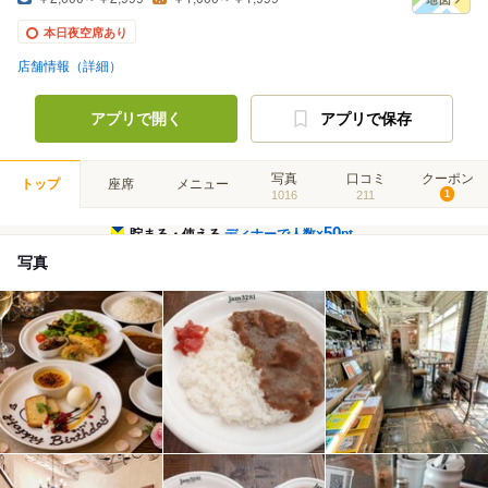
本日夜空席あり
店舗情報（詳細）
アプリで開く
アプリで保存
写真
口コミ
クーポン
トップ
座席
メニュー
1016
211
1
50
貯まる・使える
ディナーで人数×
pt
写真