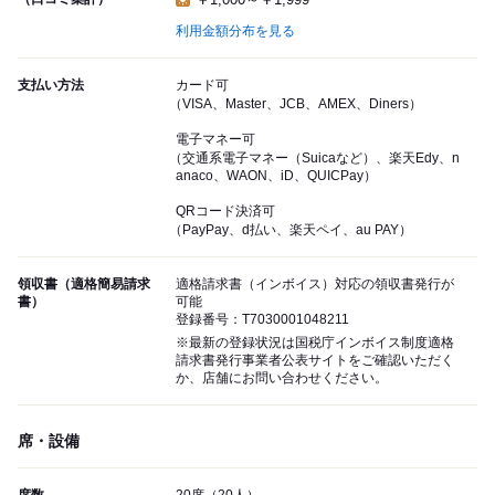
利用金額分布を見る
支払い方法
カード可
（VISA、Master、JCB、AMEX、Diners）
電子マネー可
（交通系電子マネー（Suicaなど）、楽天Edy、n
anaco、WAON、iD、QUICPay）
QRコード決済可
（PayPay、d払い、楽天ペイ、au PAY）
領収書（適格簡易請求
適格請求書（インボイス）対応の領収書発行が
書）
可能
登録番号：T7030001048211
※最新の登録状況は国税庁インボイス制度適格
請求書発行事業者公表サイトをご確認いただく
か、店舗にお問い合わせください。
席・設備