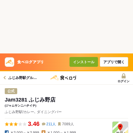
コースで使えるクーポン
戻る
クーポンを利用せず予約する
インストール
アプリで開く
ふじみ野駅グルメへ
ログイン
公式
Jam3281 ふじみ野店
(ジャムサンニハチイチ)
ふじみ野駅/カレー､ ダイニングバー
3.46
211
人
7089
人
￥2,000～￥2,999
￥1,000～￥1,999