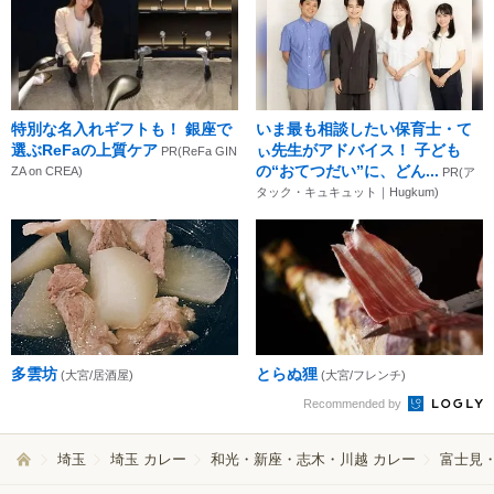
特別な名入れギフトも！ 銀座で
いま最も相談したい保育士・て
選ぶReFaの上質ケア
ぃ先生がアドバイス！ 子ども
PR(ReFa GIN
の“おてつだい”に、どん...
ZA on CREA)
PR(ア
タック・キュキュット｜Hugkum)
多雲坊
とらぬ狸
(大宮/居酒屋)
(大宮/フレンチ)
Recommended by
埼玉
埼玉 カレー
和光・新座・志木・川越 カレー
富士見・