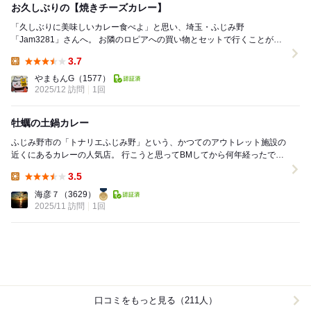
お久しぶりの【焼きチーズカレー】
「久しぶりに美味しいカレー食べよ」と思い、埼玉・ふじみ野
「Jam3281」さんへ。 お隣のロピアへの買い物とセットで行くことが多
いかな？ こちらのお店、とても人気でいつ...
3.7
Lunch:
やまもんG
（1577）
2025/12 訪問
1回
牡蠣の土鍋カレー
ふじみ野市の「トナリエふじみ野」という、かつてのアウトレット施設の
近くにあるカレーの人気店。 行こうと思ってBMしてから何年経ったでし
ょうか。 急に思い立って訪問しました。 ...
3.5
Lunch:
海彦７
（3629）
2025/11 訪問
1回
口コミをもっと見る（211人）