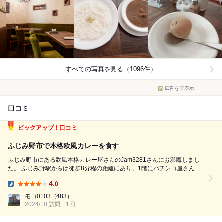
すべての写真を見る（1096件）
広告を非表示
口コミ
ピックアップ！口コミ
ふじみ野市で本格欧風カレーを食す
ふじみ野市にある欧風本格カレー屋さんのJam3281さんにお邪魔しまし
た。 ふじみ野駅からは徒歩8分程の距離にあり、1階にパチンコ屋さんが
入るビルの2階にあります。 店内は、お洒落な雰囲気。 平日の19時頃伺
4.0
いましたが、5組程先客がありました。まぁまぁの入りかと思います。
Dinner:
今...
モコ0103
（483）
2024/10 訪問
1回