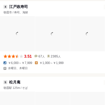
江戸政寿司
4
朝霞市 / 寿司、海鮮
3.51
67
2385
人
人
￥6,000～￥7,999
￥1,000～￥1,999
水曜日、木曜日
松月庵
5
朝霞駅 125m / そば