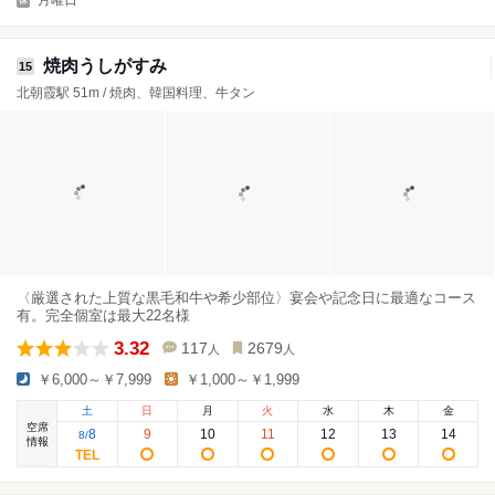
焼肉うしがすみ
15
北朝霞駅 51m / 焼肉、韓国料理、牛タン
〈厳選された上質な黒毛和牛や希少部位〉宴会や記念日に最適なコース
有。完全個室は最大22名様
3.32
117
2679
人
人
￥6,000～￥7,999
￥1,000～￥1,999
土
日
月
火
水
木
金
空席
8
9
10
11
12
13
14
8
/
情報