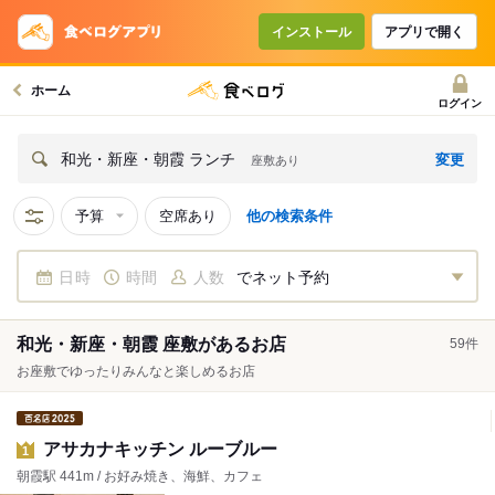
インストール
アプリで開く
ホーム
ログイン
変更
和光・新座・朝霞 ランチ
座敷あり
予算
空席あり
他の検索条件
日時
時間
人数
でネット予約
和光・新座・朝霞 座敷があるお店
59
件
お座敷でゆったりみんなと楽しめるお店
アサカナキッチン ルーブルー
1
朝霞駅 441m / お好み焼き、海鮮、カフェ