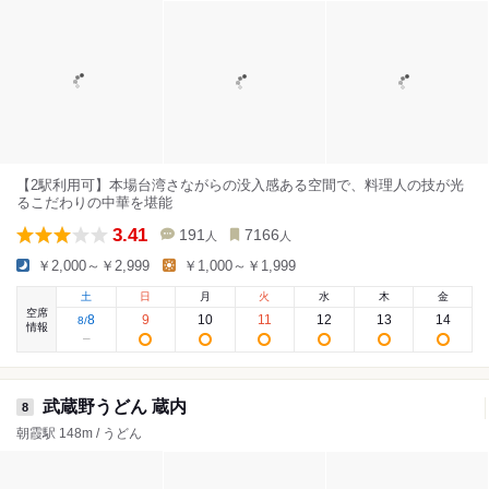
【2駅利用可】本場台湾さながらの没入感ある空間で、料理人の技が光
るこだわりの中華を堪能
3.41
191
7166
人
人
￥2,000～￥2,999
￥1,000～￥1,999
土
日
月
火
水
木
金
空席
8
9
10
11
12
13
14
8
/
情報
武蔵野うどん 蔵内
8
朝霞駅 148m / うどん