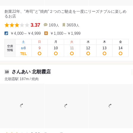
創業22年、"寿司"と"焼肉"２つのご馳走を一度にリーズナブルに楽しめ
るお店
3.37
169
3659
人
人
￥4,000～￥4,999
￥1,000～￥1,999
土
日
月
火
水
木
金
空席
8
9
10
11
12
13
14
8
/
情報
さんあい 北朝霞店
10
北朝霞駅 187m / 焼肉