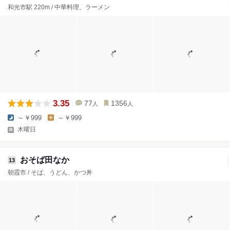
和光市駅 220m / 中華料理、ラーメン
3.35
77
1356
人
人
～￥999
～￥999
木曜日
おそば田なか
13
朝霞市 / そば、うどん、かつ丼