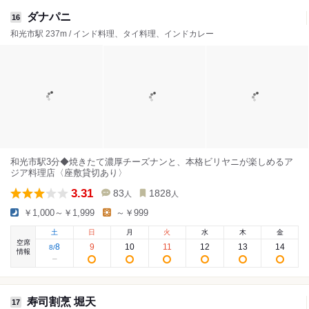
ダナパニ
16
和光市駅 237m / インド料理、タイ料理、インドカレー
和光市駅3分◆焼きたて濃厚チーズナンと、本格ビリヤニが楽しめるア
ジア料理店〈座敷貸切あり〉
3.31
83
1828
人
人
￥1,000～￥1,999
～￥999
土
日
月
火
水
木
金
空席
8
9
10
11
12
13
14
8
/
情報
寿司割烹 堀天
17