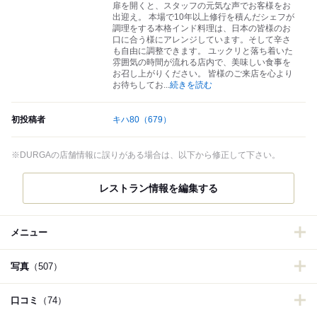
扉を開くと、スタッフの元気な声でお客様をお
出迎え。 本場で10年以上修行を積んだシェフが
調理をする本格インド料理は、日本の皆様のお
口に合う様にアレンジしています。そして辛さ
も自由に調整できます。 ユックリと落ち着いた
雰囲気の時間が流れる店内で、美味しい食事を
お召し上がりください。 皆様のご来店を心より
お待ちしてお
...
続きを読む
初投稿者
キハ80
（679）
※DURGAの店舗情報に誤りがある場合は、以下から修正して下さい。
レストラン情報を編集する
メニュー
写真
（507）
口コミ
（74）