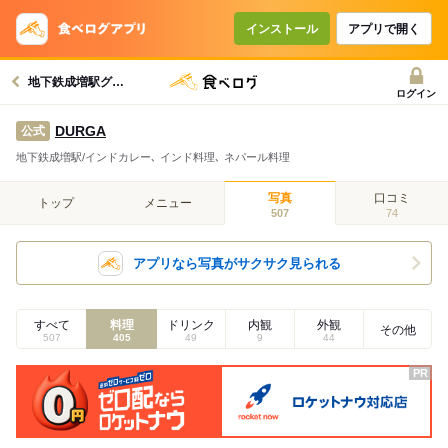
インストール
アプリで開く
地下鉄成増駅グルメへ
ログイン
DURGA
公式
地下鉄成増駅/インドカレー､ インド料理､ ネパール料理
写真
口コミ
トップ
メニュー
507
74
アプリなら写真がサクサク見られる
すべて
料理
ドリンク
内観
外観
その他
507
405
49
9
44