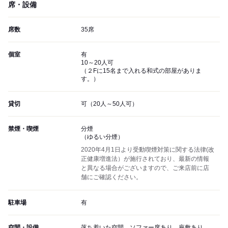
席・設備
席数
35席
個室
有
10～20人可
（２Fに15名まで入れる和式の部屋がありま
す。）
貸切
可（20人～50人可）
禁煙・喫煙
分煙
（ゆるい分煙）
2020年4月1日より受動喫煙対策に関する法律(改
正健康増進法）が施行されており、最新の情報
と異なる場合がございますので、ご来店前に店
舗にご確認ください。
駐車場
有
空間・設備
落ち着いた空間、ソファー席あり、座敷あり