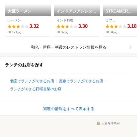
大鷹ラーメン
インドアジアンレスト
STREAMER
ラン バガィチャ
LABORATORY
ラーメン
インド料理
カフェ
WAKO
3.32
3.30
3.18
171人
37人
34人
和光・新座・朝霞
のレストラン情報を見る
ランチのお店を探す
個室でランチができるお店
座敷でランチができるお店
ランチができる日曜営業のお店
関連の情報をすべて表示する
広告を非表示