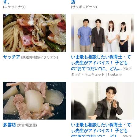
す。
店
(ロケットナウ)
(サッポロビール)
サッチア
いま最も相談したい保育士・て
(鉄道博物館/イタリアン)
ぃ先生がアドバイス！ 子ども
の“おてつだい”に、どん...
PR(ア
タック・キュキュット｜Hugkum)
多雲坊
いま最も相談したい保育士・て
(大宮/居酒屋)
ぃ先生がアドバイス！ 子ども
の“おてつだい”に、どん...
PR(ア