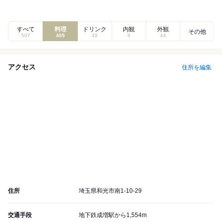
すべて
料理
ドリンク
内観
外観
その他
507
405
49
9
44
アクセス
住所を編集
住所
埼玉県和光市南1-10-29
交通手段
地下鉄成増駅から1,554m